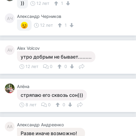
))
12 лет
1
Александр Черников
АЧ
12 лет
1
Alex Volcov
AV
утро добрым не бывает.........
12 лет
0
0
Алёна
стряпаю его сквозь сон)))
8 лет
0
0
Александр Андреенко
АА
Разве иначе возможно!