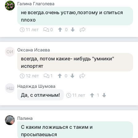
Галина Глаголева
не всегда.очень устаю,поэтому и спиться
плохо
11 лет
0
0
Оксана Исаева
ОИ
всегда, потом какие- нибудь "умники"
испортят
12 лет
1
0
Надежда Шумова
НШ
Да, с отличным!
11 лет
1
Палина
С каким ложишься с таким и
просыпаешься