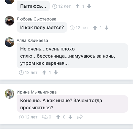
Пытаюсь...
12 лет
1
Любовь Сыстерова
И как получается?
12 лет
1
Алла Юзикеева
Не очень...очень плохо
сплю...бессонница...намучаюсь за ночь,
утром как вареная...
12 лет
1
Ирина Мыльникова
Конечно. А как иначе? Зачем тогда
просыпаться?
12 лет
0
0