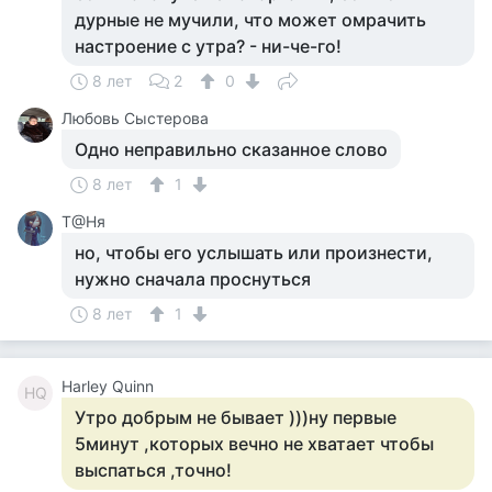
дурные не мучили, что может омрачить
настроение с утра? - ни-че-го!
8 лет
2
0
Любовь Сыстерова
Одно неправильно сказанное слово
8 лет
1
Т@Ня
но, чтобы его услышать или произнести,
нужно сначала проснуться
8 лет
1
Harley Quinn
HQ
Утро добрым не бывает )))ну первые
5минут ,которых вечно не хватает чтобы
выспаться ,точно!