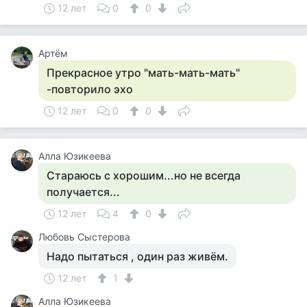
12 лет
0
0
Артём
Прекрасное утро "мать-мать-мать"
-повторило эхо
12 лет
0
0
Алла Юзикеева
Стараюсь с хорошим...но не всегда
получается...
12 лет
4
0
Любовь Сыстерова
Надо пытаться , один раз живём.
12 лет
1
Алла Юзикеева