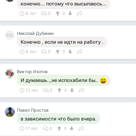
конечно... потому что высыпаюсь...
8 лет
0
0
Николай Дубинин
НД
Конечно , если не идти на работу .
8 лет
0
0
Виктор Изотов
И думаешь..,не испохабили бы..
12 лет
0
0
Павел Простов
в зависимости что было вчера.
11 лет
0
0