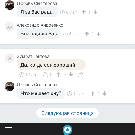
Любовь Сыстерова
Я за Вас рада.
8 лет
1
Александр Андреенко
АА
Благодарю Вас
8 лет
1
Зумрат Гаитова
ЗГ
Да. когда сон хороший
12 лет
1
0
Любовь Сыстерова
Что мешает сну?
12 лет
1
Следующая страница