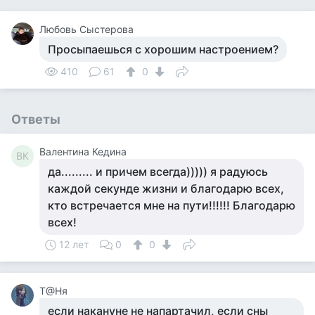
Любовь Сыстерова
Просыпаешься с хорошим настроением?
410
61
0
Ответы
Валентина Кедина
ВК
да......... и причем всегда))))) я радуюсь
каждой секунде жизни и благодарю всех,
кто встречается мне на пути!!!!!! Благодарю
всех!
12 лет
0
0
Т@Ня
если накануне не напартачил, если сны