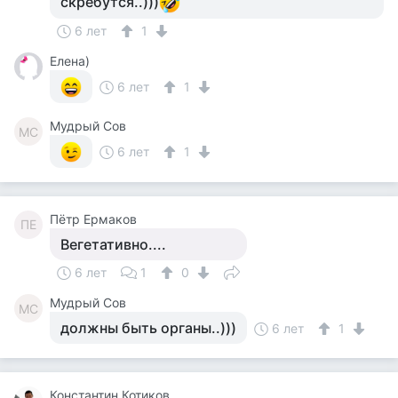
скребутся..)))
6 лет
1
Елена)
6 лет
1
Мудрый Сов
МС
6 лет
1
Пётр Ермаков
ПЕ
Вегетативно....
6 лет
1
0
Мудрый Сов
МС
должны быть органы..)))
6 лет
1
Константин Котиков