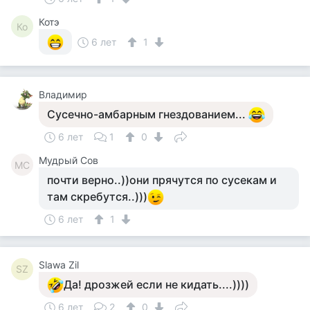
Котэ
Ко
6 лет
1
Владимир
Сусечно-амбарным гнездованием...
6 лет
1
0
Мудрый Сов
МС
почти верно..))они прячутся по сусекам и
там скребутся..)))
6 лет
1
Slawa Zil
SZ
Да! дрозжей если не кидать....))))
6 лет
2
0