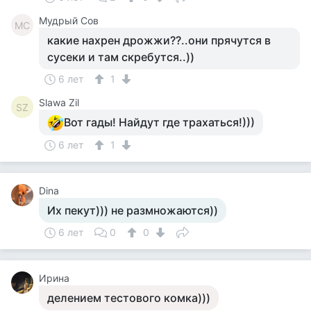
Мудрый Сов
МС
какие нахрен дрожжи??..они прячутся в
сусеки и там скребутся..))
6 лет
1
Slawa Zil
SZ
Вот гады! Найдут где трахаться!)))
6 лет
1
Dina
Их пекут))) не размножаются))
6 лет
0
0
Ирина
делением тестового комка)))