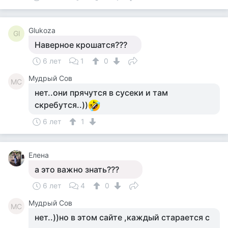
Glukoza
Gl
Наверное крошатся???
6 лет
1
0
Мудрый Сов
МС
нет..они прячутся в сусеки и там
скребутся..))
6 лет
1
Елена
а это важно знать???
6 лет
4
0
Мудрый Сов
МС
нет..))но в этом сайте ,каждый старается с