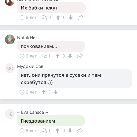
Их бабки пекут
6 лет
0
0
Natali Ник.
почкованием...
6 лет
1
0
Мудрый Сов
МС
нет..они прячутся в сусеки и там
скребутся..))
6 лет
1
~ Eva Lansca ~
~E
Гнездованием
6 лет
1
0