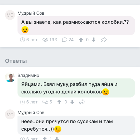
Мудрый Сов
МС
А вы знаете, как размножаются колобки.??
6 лет
193
24
0
Ответы
Владимир
Яйцами. Взял муку,разбил туда яйца и
сколько угодно делай колобков
6 лет
5
0
Мудрый Сов
МС
неее..они прячутся по сусекам и там
скребутся..))
6 лет
1