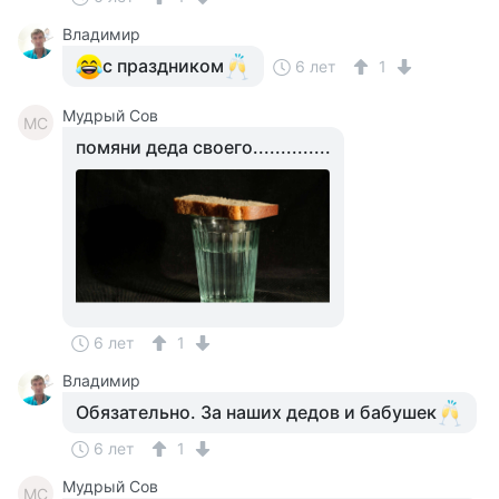
Владимир
с праздником
6 лет
1
Мудрый Сов
МС
помяни деда своего..............
6 лет
1
Владимир
Обязательно. За наших дедов и бабушек
6 лет
1
Мудрый Сов
МС