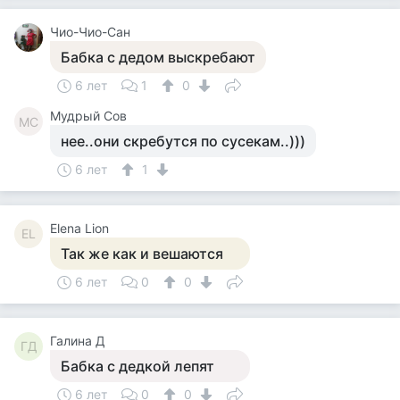
Чио-Чио-Сан
Бабка с дедом выскребают
6 лет
1
0
Мудрый Сов
МС
нее..они скребутся по сусекам..)))
6 лет
1
Elena Lion
EL
Так же как и вешаются
6 лет
0
0
Галина Д
ГД
Бабка с дедкой лепят
6 лет
0
0