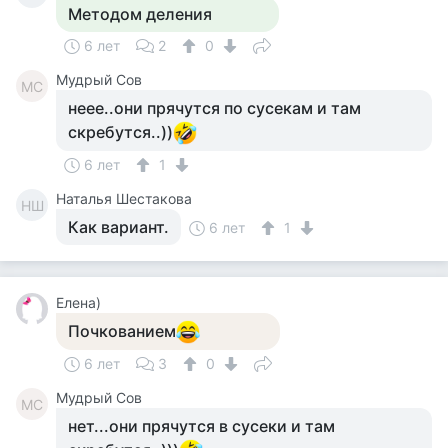
Методом деления
6 лет
2
0
Мудрый Сов
МС
неее..они прячутся по сусекам и там
скребутся..))
6 лет
1
Наталья Шестакова
НШ
Как вариант.
6 лет
1
Елена)
Почкованием
6 лет
3
0
Мудрый Сов
МС
нет...они прячутся в сусеки и там