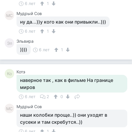
6 лет
1
Мудрый Сов
МС
ну да...))у кого как они привыкли..)))
6 лет
1
Эльвира
Эл
))))
6 лет
1
Котэ
Ко
наверное так , как в фильме На границе
миров
6 лет
2
0
Мудрый Сов
МС
наши колобки проще..)) они уходят в
сусеки и там скребутся..))
6 лет
1