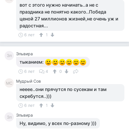
вот с этого нужно начинать..а не с
праздника не понятно какого..Победа
ценой 27 миллионов жизней,не очень уж и
радостная...
6 лет
1
Эльвира
Эл
тыканием:
6 лет
4
0
Мудрый Сов
МС
нееее..они прячутся по сусекам и там
скребутся..)))
6 лет
1
Эльвира
Эл
Ну, видимо, у всех по-разному )))