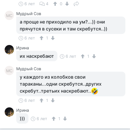
6 лет
4
0
Мудрый Сов
МС
а проще не приходило на ум?...)) они
прячутся в сусеки и там скребутся..))
6 лет
1
Ирина
их наскребают
6 лет
1
Мудрый Сов
МС
у каждого из колобков свои
тараканы...одни скребутся..других
скребут..третьих наскребают..
6 лет
1
Ирина
)))
6 лет
1