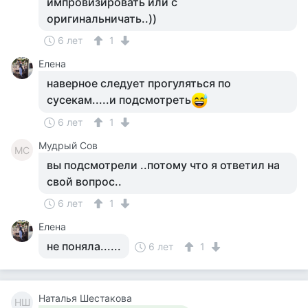
импровизировать или с
оригинальничать..))
6 лет
1
Елена
наверное следует прогуляться по
сусекам.....и подсмотреть
6 лет
1
Мудрый Сов
МС
вы подсмотрели ..потому что я ответил на
свой вопрос..
6 лет
1
Елена
не поняла......
6 лет
1
Наталья Шестакова
НШ