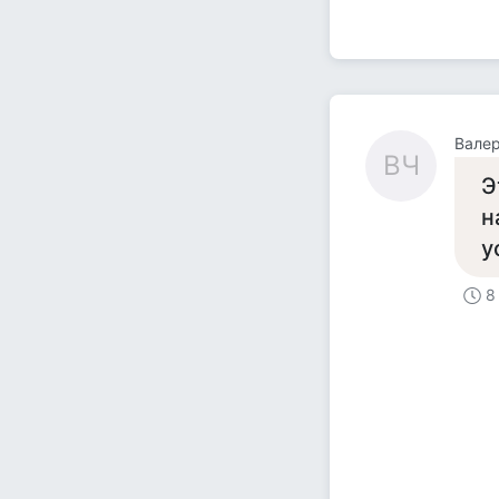
Валер
ВЧ
Э
н
у
8