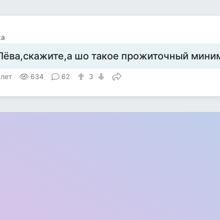
ка
Лёва,скажите,а шо такое прожиточный мини
 лет
634
62
3