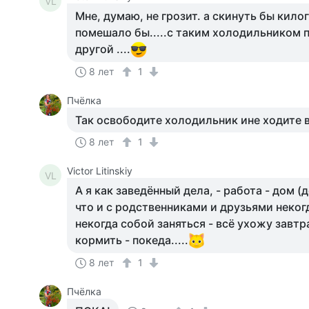
VL
Мне, думаю, не грозит. а скинуть бы кило
помешало бы.....с таким холодильником 
другой ....
8 лет
1
Пчёлка
Так освободите холодильник ине ходите в
8 лет
1
Victor Litinskiy
VL
А я как заведённый дела, - работа - дом (д
что и с родственниками и друзьями некогд
некогда собой заняться - всё ухожу завтр
кормить - покеда.....
8 лет
1
Пчёлка