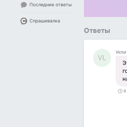
Последние ответы
Спрашивалка
Ответы
Victor
VL
Э
г
н
8