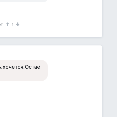
ет
1
.хочется.Остаё