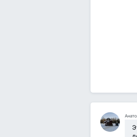
Анато
Э
д