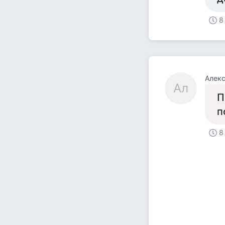
8
Алек
Ал
П
п
8