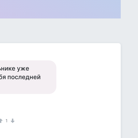
ьнике уже
ебя последней
1