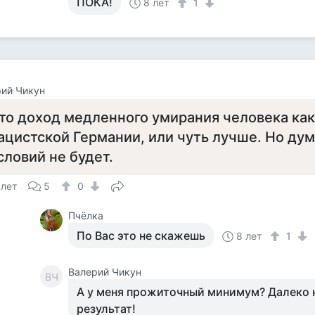
ПОКА!
8 лет
1
ий Чикун
то доход медленного умирания человека как
ацистской Германии, или чуть лучше. Но дум
словий не будет.
 лет
5
0
Пчёлка
По Вас это не скажешь
8 лет
1
Валерий Чикун
ВЧ
А у меня прожиточный минимум? Далеко н
результат!