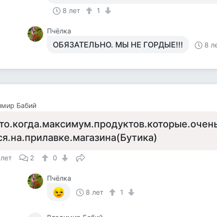
8 лет
1
Пчёлка
ОБЯЗАТЕЛЬНО. МЫ НЕ ГОРДЫЕ!!!
8 л
имир Бабий
то.когда.максимум.продуктов.которые.очень
ся.на.прилавке.магазина(Бутика)
 лет
2
0
Пчёлка
8 лет
1