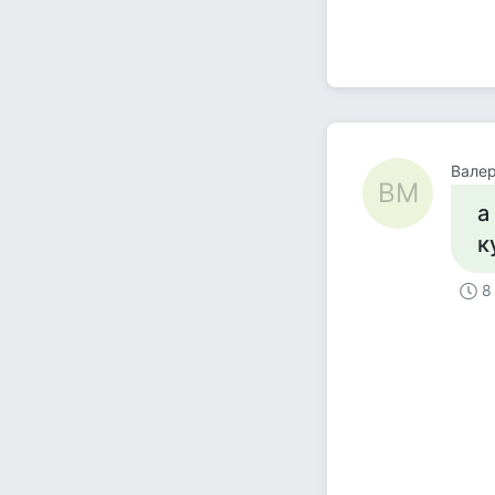
Вале
ВМ
а
к
8