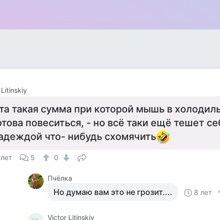
 Litinskiy
та такая сумма при которой мышь в холодил
отова повеситься, - но всё таки ещё тешет с
адеждой что- нибудь схомячить
 лет
5
0
Пчёлка
Но думаю вам это не грозит....
8 лет
Victor Litinskiy