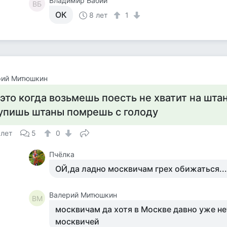
Владимир Бабий
ВБ
ОК
8 лет
1
рий Митюшкин
 это когда возьмешь поесть не хватит на шта
упишь штаны помрешь с голоду
 лет
5
0
Пчёлка
ОЙ,да ладно москвичам грех обижаться...
Валерий Митюшкин
ВМ
москвичам да хотя в Москве давно уже н
москвичей