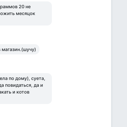
граммов 20 не
пожить месяцок
 магазин.(шучу)
ела по дому), суета,
а повидаться, да и
акать и котов