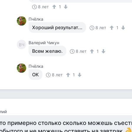
8 лет
1
Пчёлка
Хороший результат...
8 лет
1
Валерий Чикун
ВЧ
Всем желаю.
8 лет
1
Пчёлка
ОК
8 лет
1
лий
то примерно столько сколько можешь съест
обытого и не можешь оставить на завтрак.