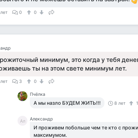
 лет
0
0
сандр
рожиточный минимум, это когда у тебя денег
оживаешь ты на этом свете минимум лет.
 лет
3
0
Пчёлка
А мы назло БУДЕМ ЖИТЬ!!!
8 лет
Александр
Ал
И проживем побольше чем те кто с прож
максимумом.