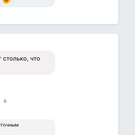
 столько, что
1
иточным