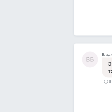
Влад
ВБ
Э
т
8