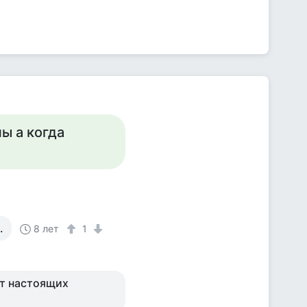
ны а когда
.
8 лет
1
ет настоящих