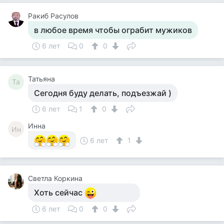
Ракиб Расулов
в любое время чтобы ограбит мужиков
6 лет
0
0
Татьяна
Та
Сегодня буду делать, подъезжай )
6 лет
1
0
Инна
Ин
6 лет
1
Светла Коркина
Хоть сейчас
6 лет
0
0