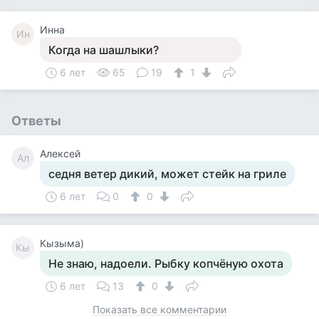
Инна
Ин
Когда на шашлыки?
6 лет
65
19
1
Ответы
Алексей
Ал
седня ветер дикий, может стейк на гриле
6 лет
0
0
Кызыма)
Кы
Не знаю, надоели. Рыбку копчёную охота
6 лет
13
0
Показать все комментарии