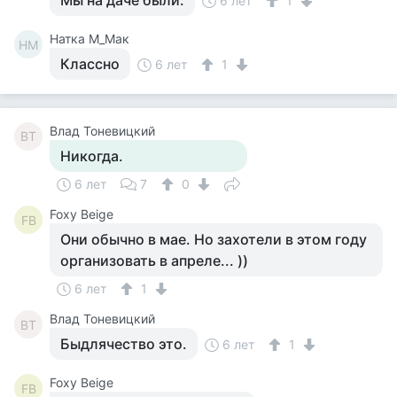
Мы на даче были.
6 лет
1
Натка М_Мак
НМ
Классно
6 лет
1
Влад Тоневицкий
ВТ
Никогда.
6 лет
7
0
Foxy Beige
FB
Они обычно в мае. Но захотели в этом году
организовать в апреле... ))
6 лет
1
Влад Тоневицкий
ВТ
Быдлячество это.
6 лет
1
Foxy Beige
FB