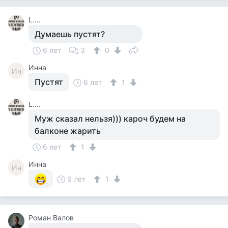
L….
Думаешь пустят?
6 лет
3
0
Инна
Ин
Пустят
6 лет
1
L….
Муж сказал нельзя))) кароч будем на
балконе жарить
6 лет
1
Инна
Ин
6 лет
1
Роман Валов