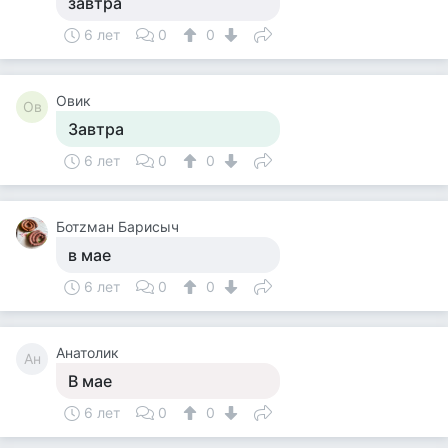
завтра
6 лет
0
0
Овик
Ов
Завтра
6 лет
0
0
Ботzман Барисыч
в мае
6 лет
0
0
Анатолик
Ан
В мае
6 лет
0
0