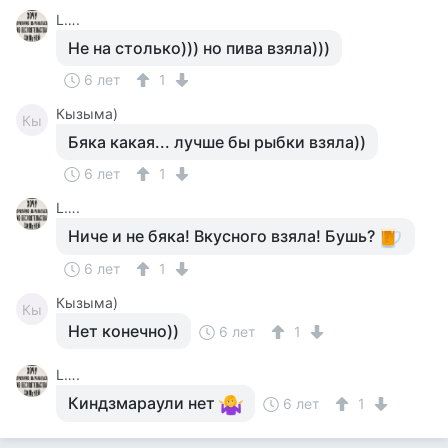
L….
Не на столько))) но пива взяла)))
6 лет
1
Кызыма)
Кы
Бяка какая... лучше бы рыбки взяла))
6 лет
1
L….
Ниче и не бяка! Вкусного взяла! Бушь?
6 лет
1
Кызыма)
Кы
Нет конечно))
6 лет
1
L….
Киндзмараули нет
6 лет
1