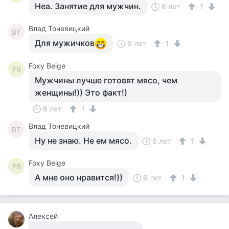
Неа. Занятие для мужчин.
6 лет
1
Влад Тоневицкий
ВТ
Для мужичков
6 лет
1
Foxy Beige
FB
Мужчины лучше готовят мясо, чем
женщины!)) Это факт!)
6 лет
1
Влад Тоневицкий
ВТ
Ну не знаю. Не ем мясо.
6 лет
1
Foxy Beige
FB
А мне оно нравится!))
6 лет
1
Алексей