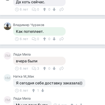
Да хоть сейчас.
6 лет
0
0
Владимир Чураков
Как потеплеет.
6 лет
0
0
Леди Мила
ЛМ
вчера были
6 лет
3
0
Натка М_Мак
НМ
Я сегодня себе доставку заказала))
6 лет
1
Леди Мила
ЛМ