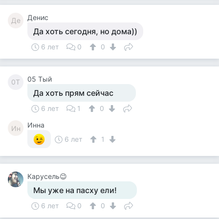
Денис
Де
Да хоть сегодня, но дома))
6 лет
0
0
05 Тый
0Т
Да хоть прям сейчас
6 лет
1
0
Инна
Ин
6 лет
1
Карусель😉
Мы уже на пасху ели!
6 лет
0
0