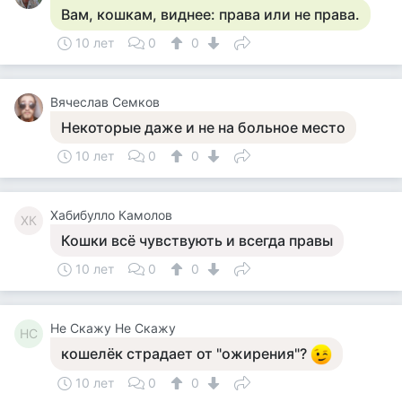
Вам, кошкам, виднее: права или не права.
10 лет
0
0
Вячеслав Семков
Некоторые даже и не на больное место
10 лет
0
0
Хабибулло Камолов
ХК
Кошки всё чувствують и всегда правы
10 лет
0
0
Не Скажу Не Скажу
НС
кошелёк страдает от "ожирения"?
10 лет
0
0