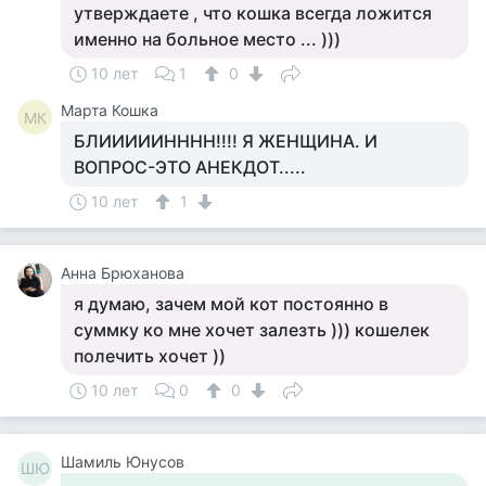
утверждаете , что кошка всегда ложится
именно на больное место ... )))
10 лет
1
0
Марта Кошка
МК
БЛИИИИИНННН!!!! Я ЖЕНЩИНА. И
ВОПРОС-ЭТО АНЕКДОТ.....
10 лет
1
Анна Брюханова
я думаю, зачем мой кот постоянно в
суммку ко мне хочет залезть ))) кошелек
полечить хочет ))
10 лет
0
0
Шамиль Юнусов
ШЮ