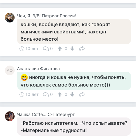
Чеч, Я. З/В! Патриот России!
кошки, вообще владеют, как говорят
магическими свойствами!, находят
больное место!
10 лет
0
0
Анастасия Филатова
АФ
иногда и кошка не нужна, чтобы понять,
что кошелек самое больное место)))
10 лет
0
0
Чашка Cоffe... С-Петербург
-Работаю испытателем. -Что испытываете?
-Материальные трудности!