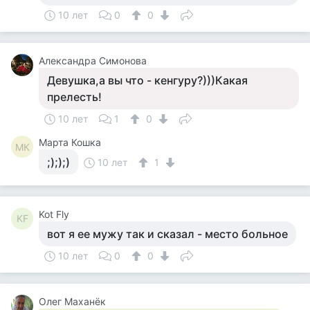
10 лет
0
0
Александра Симонова
Девушка,а вы что - кенгуру?)))Какая
прелесть!
10 лет
1
0
Марта Кошка
МК
;););)
10 лет
1
Kot Fly
KF
вот я ее мужу так и сказал - место больное
10 лет
0
0
Олег Маханёк