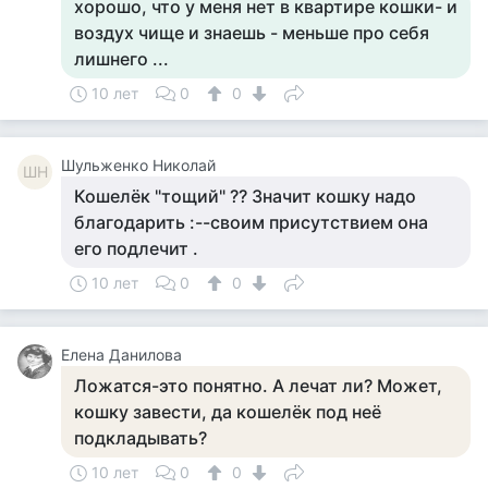
хорошо, что у меня нет в квартире кошки- и
воздух чище и знаешь - меньше про себя
лишнего ...
10 лет
0
0
Шульженко Николай
ШН
Кошелёк "тощий" ?? Значит кошку надо
благодарить :--своим присутствием она
его подлечит .
10 лет
0
0
Елена Данилова
Ложатся-это понятно. А лечат ли? Может,
кошку завести, да кошелёк под неё
подкладывать?
10 лет
0
0