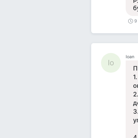
б
9
Ioan
Io
П
1
о
2
д
3
у
4