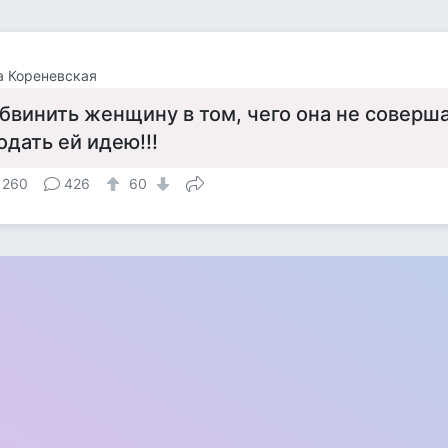
а Кореневская
бвинить женщину в том, чего она не соверша
одать ей идею!!!
 260
426
60