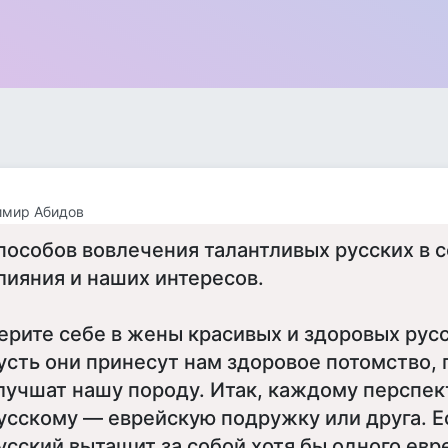
имир Абидов
пособов вовлечения талантливых русских в 
лияния и наших интересов.
ерите себе в жены красивых и здоровых рус
усть они принесут нам здоровое потомство, 
лучшат нашу породу. Итак, каждому перспе
усскому — еврейскую подружку или друга. 
усский вытащит за собой хотя бы одного евр