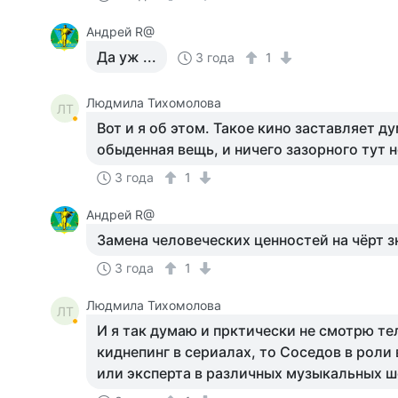
Андрей R@
Да уж ...
3 года
1
Людмила Тихомолова
ЛТ
Вот и я об этом. Такое кино заставляет ду
обыденная вещь, и ничего зазорного тут н
3 года
1
Андрей R@
Замена человеческих ценностей на чёрт зна
3 года
1
Людмила Тихомолова
ЛТ
И я так думаю и прктически не смотрю те
киднепинг в сериалах, то Соседов в рол
или эксперта в различных музыкальных ш