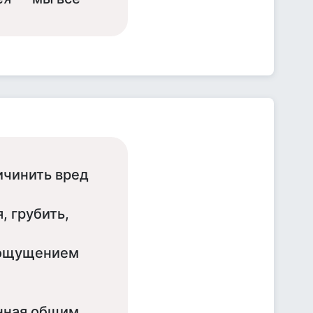
ичинить вред
, грубить,
я ощущением
анная общим