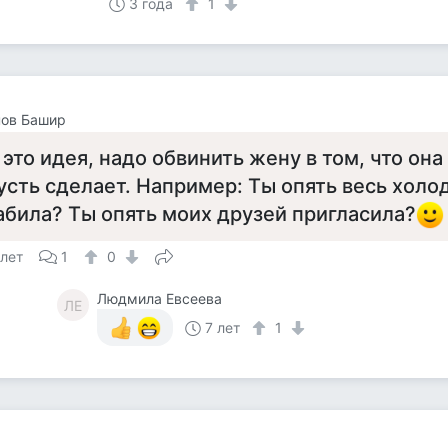
3 года
1
нов Башир
 это идея, надо обвинить жену в том, что она
усть сделает. Например: Ты опять весь хол
абила? Ты опять моих друзей пригласила?
 лет
1
0
Людмила Евсеева
ЛЕ
7 лет
1