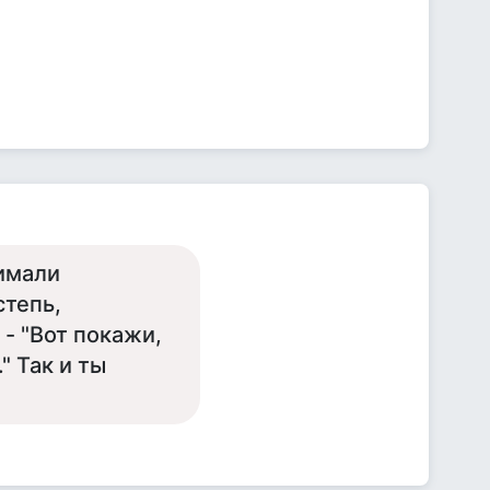
нимали
степь,
 - "Вот покажи,
" Так и ты