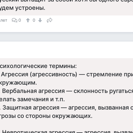
удем устроены.
 лет
0
0
сихологические термины:
. Агрессия (агрессивность) — стремление пр
кружающим.
. Вербальная агрессия — склонность ругаться
елать замечания и т.п.
. Защитная агрессия — агрессия, вызванна
грозы со стороны окружающих.
. Невротическая агрессия — агрессия, вызв