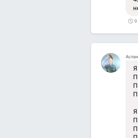
н
9
Аслан
Я
П
П
П
Я
П
П
П