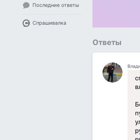
Последние ответы
Спрашивалка
Ответы
Влад
с
в
Б
п
у
р
р