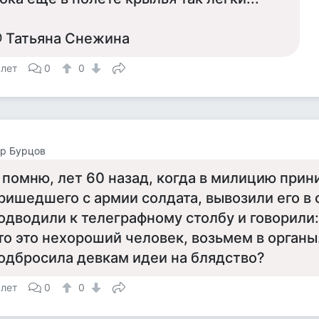
 Татьяна Снежина
 лет
0
0
р Бурцов
 помню, лет 60 назад, когда в милицию при
ришедшего с армии солдата, вывозили его в 
одводили к телеграфному столбу и говорили:
то это нехороший человек, возьмем в органы.
одбросила девкам идеи на блядство?
 лет
0
0