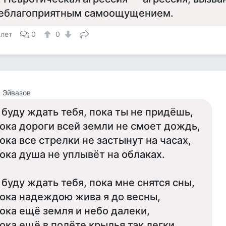
еблагоприятным самоощущением.
 лет
0
0
 Эйвазов
 буду ждать тебя, пока ты не придёшь,
ока дороги всей земли не смоет дождь,
ока все стрелки не застынут на часах,
ока душа не уплывёт на облаках.
 буду ждать тебя, пока мне снятся сны,
ока надеждою жива я до весны,
ока ещё земля и небо далеки,
ока ещё в полёте крылья так легки...