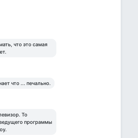
мать, что это самая
ет.
ет что ... печально.
левизор. То
и ведущего программы
оу.