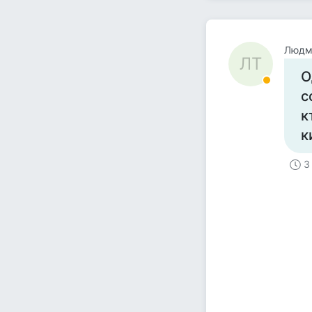
Людм
ЛТ
О
с
к
к
3