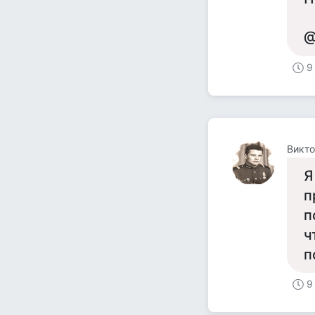
@
9
Викто
Я
п
п
ч
п
9