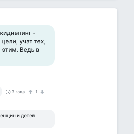
 киднепинг -
ели, учат тех,
 этим. Ведь в
3 года
1
женщин и детей