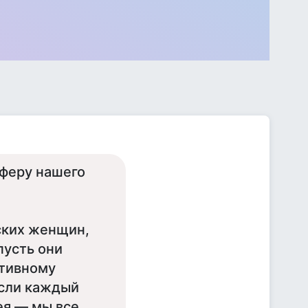
сферу нашего
ских женщин,
пусть они
ктивному
Если каждый
ея — мы все