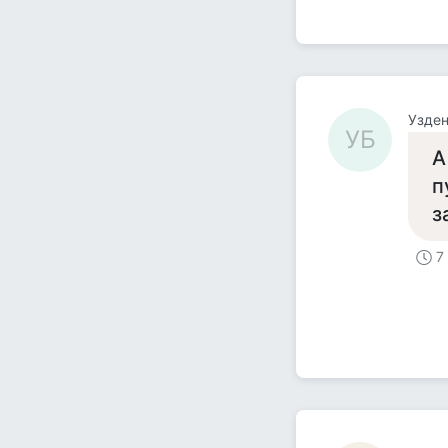
Узде
УБ
А
п
з
7