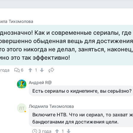
ила Тихомолова
днозначно! Как и современные сериалы, где
овершенно обыденная вещь для достижения ц
то этого никогда не делал, заняться, наконец,
ино это так эффективно!
 года
6
1
Андрей R@
Есть сериалы о киднепинге, вы серьёзно?
Людмила Тихомолова
ЛТ
Включите НТВ. Что ни сериал, то захват 
бандюганами для достижения цели.
3 года
1