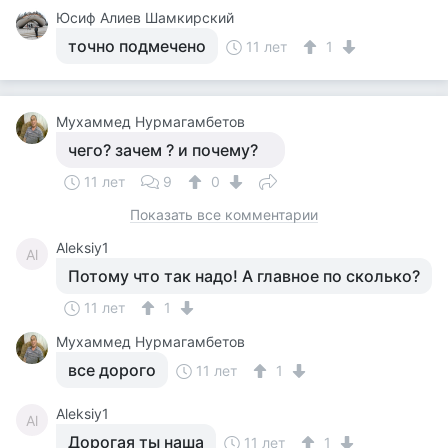
Юсиф Алиев Шамкирский
точно подмечено
11 лет
1
Мухаммед Нурмагамбетов
чего? зачем ? и почему?
11 лет
9
0
Показать все комментарии
Aleksiy1
Al
Потому что так надо! А главное по сколько?
11 лет
1
Мухаммед Нурмагамбетов
все дорого
11 лет
1
Aleksiy1
Al
Дорогая ты наша
11 лет
1