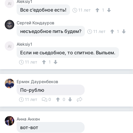
Aleksiy1
Al
Все с'едобное есть!
11 лет
1
Сергей Кондауров
несъедобное пить будем?
11 лет
1
Aleksiy1
Al
Если не сьедобное, то спитное. Выпьем.
11 лет
1
Ермек Дауренбеков
По-рублю
11 лет
0
0
Анна Анхен
вот-вот