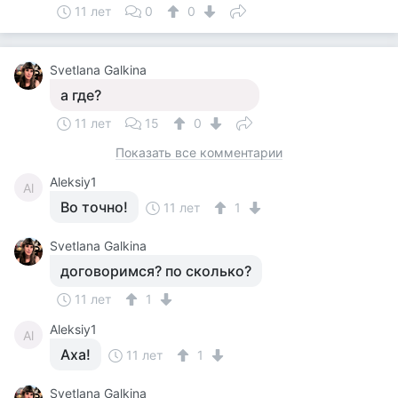
11 лет
0
0
Svetlana Galkina
а где?
11 лет
15
0
Показать все комментарии
Aleksiy1
Al
Во точно!
11 лет
1
Svetlana Galkina
договоримся? по сколько?
11 лет
1
Aleksiy1
Al
Аха!
11 лет
1
Svetlana Galkina