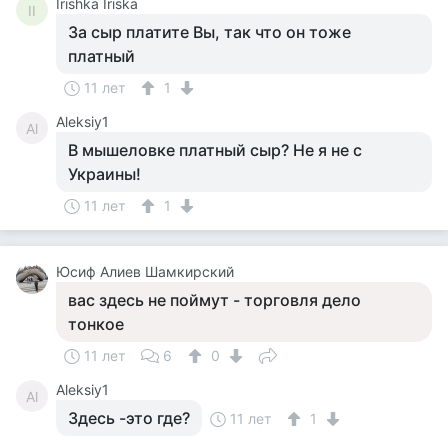
Irishka Iriska
II
За сыр платите Вы, так что он тоже
платный
11 лет
1
Aleksiy1
Al
В мышеловке платный сыр? Не я не с
Украины!
11 лет
1
Юсиф Алиев Шамкирский
вас здесь не поймут - торговля дело
тонкое
11 лет
6
0
Aleksiy1
Al
Здесь -это где?
11 лет
1