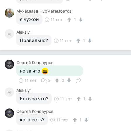
Мухаммед Нурмагамбетов
я чужой
11 лет
1
Aleksiy1
Al
Правильно?
11 лет
1
Сергей Кондауров
не за что
11 лет
5
0
Aleksiy1
Al
Есть за что?
11 лет
1
Сергей Кондауров
кого есть?
11 лет
1