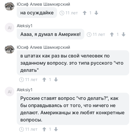
Юсиф Алиев Шамкирский
на осуждайке
11 лет
1
Aleksiy1
Al
Аааа, я думал в Америке!
11 лет
1
Юсиф Алиев Шамкирский
в штатах как раз вы свой челеовек по
заданному вопросу. это типа русского "что
делать"
11 лет
1
Aleksiy1
Al
Русские ставят вопрос "что делать?", как
бы оправдываясь от того, что ничего не
делают. Американцы же любят конкретные
вопросы.
11 лет
1