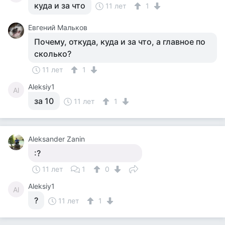
куда и за что
11 лет
1
Евгений Мальков
Почему, откуда, куда и за что, а главное по
сколько?
11 лет
1
Aleksiy1
Al
за 10
11 лет
1
Aleksander Zanin
:?
11 лет
1
0
Aleksiy1
Al
?
11 лет
1