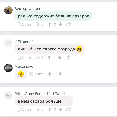
Виктор Федин
редька содержит больше сахаров
5 лет
0
0
Z *Ирина*
Z*
лишь бы со своего огорода
5 лет
1
0
Максимус
5 лет
1
Ritter Ohne Furcht Und Tadel
RO
в нем сахара больше
5 лет
0
0