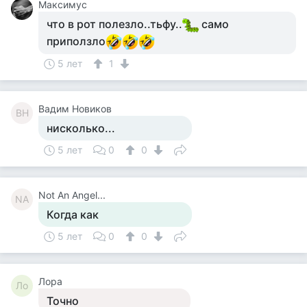
Максимус
что в рот полезло..тьфу..
само
приползло
5 лет
1
Вадим Новиков
ВН
нисколько...
5 лет
0
0
Not An Angel...
NA
Когда как
5 лет
0
0
Лора
Ло
Точно