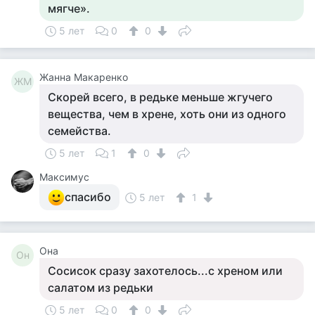
мягче».
5 лет
0
0
Жанна Макаренко
ЖМ
Скорей всего, в редьке меньше жгучего
вещества, чем в хрене, хоть они из одного
семейства.
5 лет
1
0
Максимус
спасибо
5 лет
1
Она
Он
Сосисок сразу захотелось...с хреном или
салатом из редьки
5 лет
0
0