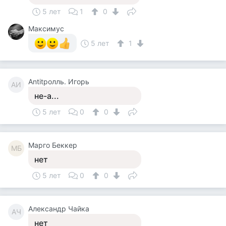
5 лет
1
0
Максимус
5 лет
1
Antitролль. Игорь
AИ
не-а...
5 лет
0
0
Mарго Беккер
MБ
нет
5 лет
0
0
Александр Чайка
АЧ
нет