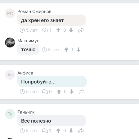
Роман Смирнов
РС
да хрен его знает
5 лет
1
0
Максимус
точно
5 лет
1
Анфиса
Ан
Попробуйте...
5 лет
0
0
Таньчик
Та
Всё полезно
5 лет
1
0