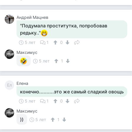
Андрей Мацнев
"Подумала проститутка, попробовав
редьку.."
5 лет
1
0
Максимус
5 лет
1
Елена
Ел
конечно..........это же самый сладкий овощь
5 лет
1
0
Максимус
))
5 лет
1