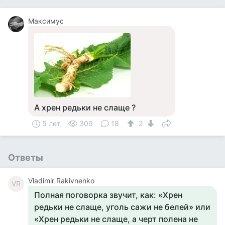
Максимус
А хрен редьки не слаще ?
5 лет
309
18
2
Ответы
Vladimir Rakivnenko
VR
Полная поговорка звучит, как: «Хрен
редьки не слаще, уголь сажи не белей» или
«Хрен редьки не слаще, а черт полена не