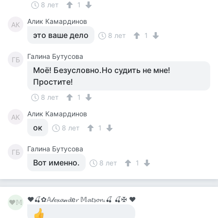
8 лет
1
Алик Камардинов
АК
это ваше дело
8 лет
1
Галина Бутусова
ГБ
Моё! Безусловно.Но судить не мне!
Простите!
8 лет
1
Алик Камардинов
АК
ок
8 лет
1
Галина Бутусова
ГБ
Вот именно.
8 лет
1
♥🍒✿𝔸𝓁𝓮𝔁𝓪𝓃𝓭е𝓻 𝕄𝓪𝓽𝓼𝓸𝓷.🍒 🍒✠ ♥
♥𝕄