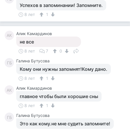
Успехов в запоминании! Запомните.
8 лет
1
Алик Камардинов
АК
не все
8 лет
7
0
Галина Бутусова
ГБ
Кому они нужны запомнят!Кому дано.
8 лет
1
Алик Камардинов
АК
главное чтобы были хорошие сны
8 лет
1
Галина Бутусова
ГБ
Это как кому.не мне судить запомните!