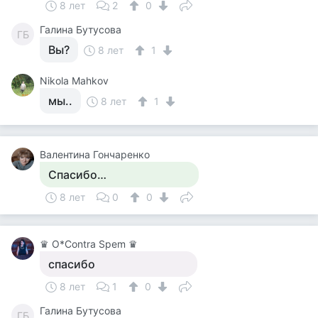
8 лет
2
0
Галина Бутусова
ГБ
Вы?
8 лет
1
Nikola Mahkov
мы..
8 лет
1
Валентина Гончаренко
Спасибо…
8 лет
0
0
♛ О*Contra Spem ♛
спасибо
8 лет
1
0
Галина Бутусова
ГБ