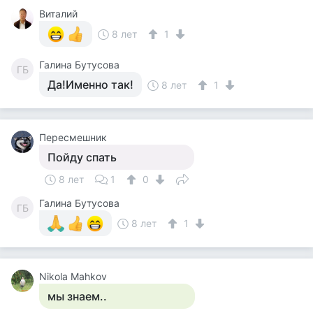
Виталий
8 лет
1
Галина Бутусова
ГБ
Да!Именно так!
8 лет
1
Пересмешник
Пойду спать
8 лет
1
0
Галина Бутусова
ГБ
8 лет
1
Nikola Mahkov
мы знаем..