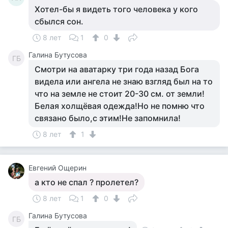
Хотел-бы я видеть того человека у кого
сбылся сон.
8 лет
1
0
Галина Бутусова
ГБ
Смотри на аватарку три года назад Бога
видела или ангела не знаю взгляд был на то
что на земле не стоит 20-30 см. от земли!
Белая холщёвая одежда!Но не помню что
связано было,с этим!Не запомнила!
8 лет
1
Евгений Ощерин
а кто не спал ? пролетел?
8 лет
1
0
Галина Бутусова
ГБ