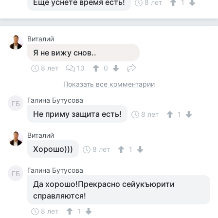
Ещё уснёте время есть!
8 лет
1
Виталий
Я не вижу снов..
8 лет
13
0
Показать все комментарии
Галина Бутусова
ГБ
Не приму защита есть!
8 лет
1
Виталий
Хорошо)))
8 лет
1
Галина Бутусова
ГБ
Да хорошо!Прекрасно сейукъюрити
справляются!
8 лет
1