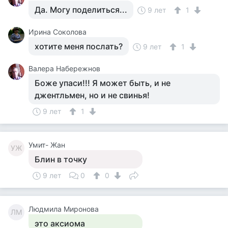
Да. Могу поделиться...
9 лет
1
Ирина Соколова
хотите меня послать?
9 лет
1
Валера Набережнов
Боже упаси!!! Я может быть, и не
джентльмен, но и не свинья!
9 лет
1
Умит- Жан
УЖ
Блин в точку
9 лет
0
0
Людмила Миронова
ЛМ
это аксиома