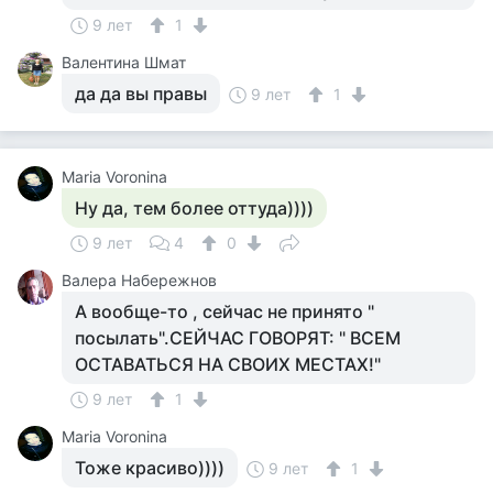
9 лет
1
Валентина Шмат
да да вы правы
9 лет
1
Maria Voronina
Ну да, тем более оттуда))))
9 лет
4
0
Валера Набережнов
А вообще-то , сейчас не принято "
посылать".СЕЙЧАС ГОВОРЯТ: " ВСЕМ
ОСТАВАТЬСЯ НА СВОИХ МЕСТАХ!"
9 лет
1
Maria Voronina
Тоже красиво))))
9 лет
1