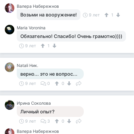
Валера Набережнов
Возьми на вооружение!
9 лет
1
Maria Voronina
Обязательно! Спасибо! Очень грамотно))))
9 лет
1
Natali Ник.
верно... это не вопрос...
9 лет
0
0
Ирина Соколова
Личный опыт?
9 лет
3
0
Валера Набережнов