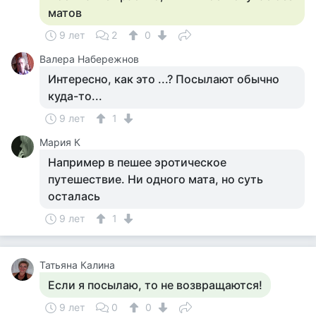
матов
9 лет
2
0
Валера Набережнов
Интересно, как это ...? Посылают обычно
куда-то...
9 лет
1
Мария К
Например в пешее эротическое
путешествие. Ни одного мата, но суть
осталась
9 лет
1
Татьяна Калина
Если я посылаю, то не возвращаются!
9 лет
0
0