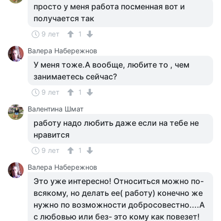
просто у меня работа посменная вот и
получается так
9 лет
1
Валера Набережнов
У меня тоже.А вообще, любите то , чем
занимаетесь сейчас?
9 лет
1
Валентина Шмат
работу надо любить даже если на тебе не
нравится
9 лет
1
Валера Набережнов
Это уже интересно! Относиться можно по-
всякому, но делать ее( работу) конечно же
нужно по возможности добросовестно....А
с любовью или без- это кому как повезет!