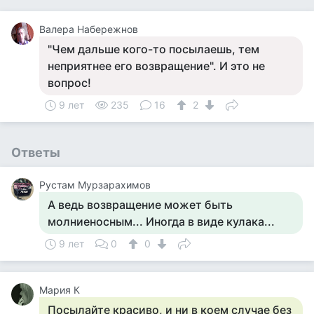
Валера Набережнов
"Чем дальше кого-то посылаешь, тем
неприятнее его возвращение". И это не
вопрос!
9 лет
235
16
2
Ответы
Рустам Мурзарахимов
А ведь возвращение может быть
молниеносным... Иногда в виде кулака...
9 лет
0
0
Мария К
Посылайте красиво, и ни в коем случае без