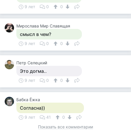
9 лет
0
0
Мирослава Мир Славящая
смысл в чем?
9 лет
0
0
Петр Селецкий
Это догма..
9 лет
0
0
Бабка Ёжка
Согласна))
9 лет
41
0
Показать все комментарии