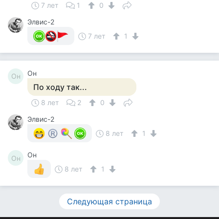
7 лет
1
0
Элвис-2
7 лет
1
Он
Он
По ходу так...
8 лет
2
0
Элвис-2
8 лет
1
Он
Он
8 лет
1
Следующая страница