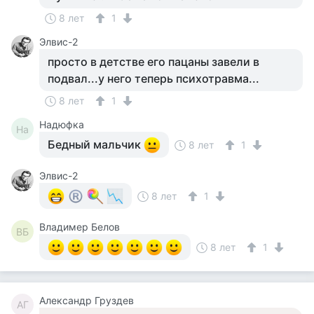
8 лет
1
Элвис-2
просто в детстве его пацаны завели в
подвал...у него теперь психотравма...
8 лет
1
Надюфка
На
Бедный мальчик
8 лет
1
Элвис-2
8 лет
1
Владимер Белов
ВБ
8 лет
1
Александр Груздев
АГ