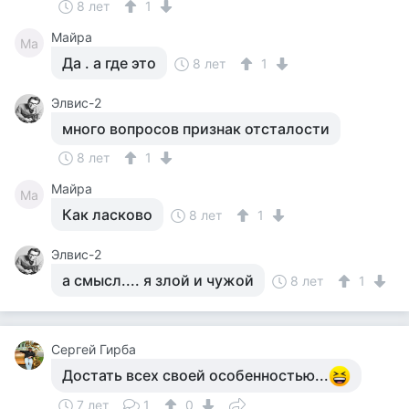
8 лет
1
Майра
Ма
Да . а где это
8 лет
1
Элвис-2
много вопросов признак отсталости
8 лет
1
Майра
Ма
Как ласково
8 лет
1
Элвис-2
а смысл.... я злой и чужой
8 лет
1
Сергей Гирба
Достать всех своей особенностью...
7 лет
1
0