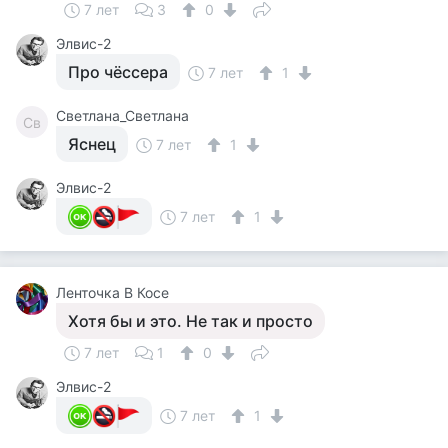
7 лет
3
0
Элвис-2
Про чёссера
7 лет
1
Светлана_Светлана
Св
Яснец
7 лет
1
Элвис-2
7 лет
1
Ленточка В Косе
Хотя бы и это. Не так и просто
7 лет
1
0
Элвис-2
7 лет
1