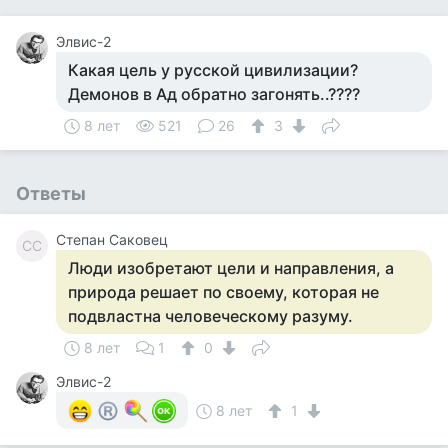
Элвис-2
Какая цель у русской цивилизации?
Демонов в Ад обратно загонять..????
8 лет
521
26
3
Ответы
Степан Саковец
СС
Люди изобретают цели и направления, а
природа решает по своему, которая не
подвластна человеческому разуму.
8 лет
1
0
Элвис-2
8 лет
1