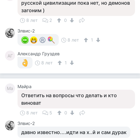
русской цивилизации пока нет, но демонов
загоним )
8 лет
2
0
Элвис-2
8 лет
1
Александр Груздев
АГ
8 лет
1
Майра
Ма
Ответить на вопросы что делать и кто
виноват
8 лет
5
0
Элвис-2
давно известно....идти на х..й и сам дурак