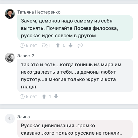
Татьяна Нестеренко
Зачем, демонов надо самому из себя
выгонять. Почитайте Лосева филосова,
русская идея совсем в другом
8 лет
1
0
Элвис-2
так это и есть...когда гонишь из мира им
некогда лезть в тебя...а демоны любят
пустоту...а многие только жрут и кота
гладят
8 лет
1
Элина
Эл
Русская цивилизация..громко
сказано..кого только русские не гоняли..