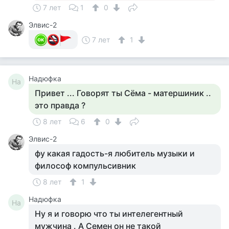
7 лет
1
0
Элвис-2
7 лет
1
Надюфка
На
Привет ... Говорят ты Сёма - матершиник ..
это правда ?
8 лет
6
0
Элвис-2
фу какая гадость-я любитель музыки и
философ компульсивник
8 лет
1
Надюфка
На
Ну я и говорю что ты интелегентный
мужчина . А Семен он не такой