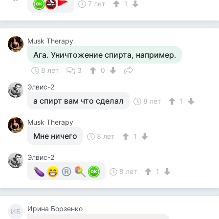
7 лет
1
Musk Therapy
Ага. Уничтожение спирта, например.
8 лет
3
0
Элвис-2
а спирт вам что сделал
8 лет
1
Musk Therapy
Мне ничего
8 лет
1
Элвис-2
8 лет
1
Ирина Борзенко
ИБ