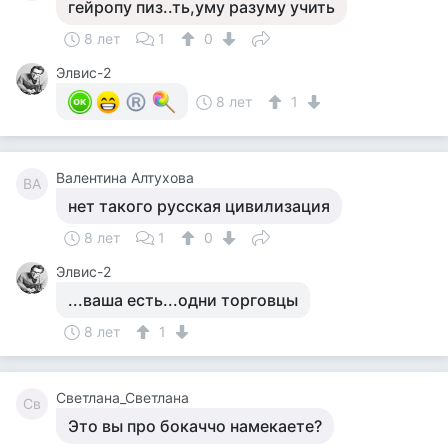
гейропу пиз..ть,уму разуму учить
8 лет
1
0
Элвис-2
8 лет
1
Валентина Алтухова
ВА
нет такого русская цивилизация
8 лет
1
0
Элвис-2
...ваша есть...одни торговцы
8 лет
1
Светлана_Светлана
Св
Это вы про бокаччо намекаете?