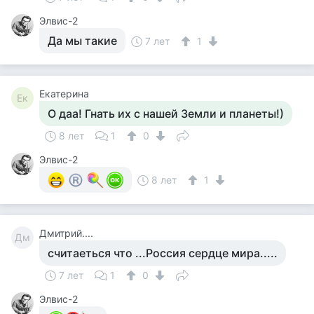
Элвис-2
Да мы такие
7 лет
1
Екатерина
Ек
О даа! Гнать их с нашей Земли и планеты!)
8 лет
1
0
Элвис-2
8 лет
1
Дмитрий....
Дм
считаеться что ...Россия сердце мира.....
7 лет
1
0
Элвис-2