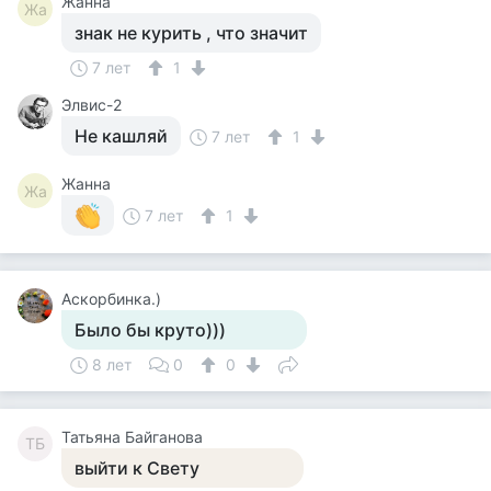
Жанна
Жа
знак не курить , что значит
7 лет
1
Элвис-2
Не кашляй
7 лет
1
Жанна
Жа
7 лет
1
Аскорбинка.)
Было бы круто)))
8 лет
0
0
Татьяна Байганова
ТБ
выйти к Свету