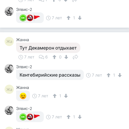
Элвис-2
7 лет
1
Жанна
Жа
Тут Декамерон отдыхает
7 лет
6
0
Элвис-2
Кентебирийские рассказы
7 лет
1
Жанна
Жа
7 лет
1
Элвис-2
7 лет
1