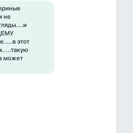
вериные
м не
ляды....и
ЩЕМУ
....в этот
.....такую
а может