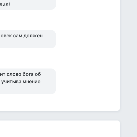
лил!
ловек сам должен
рит слово бога об
 учитыва мнение