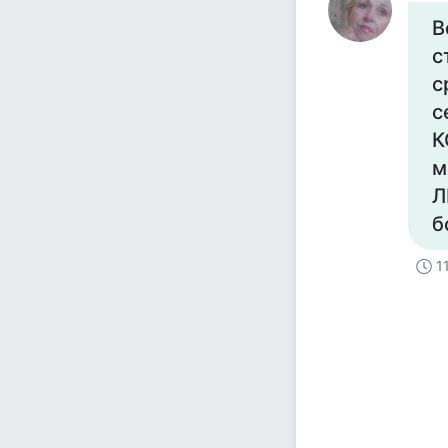
В
с
с
с
К
м
Л
б
1