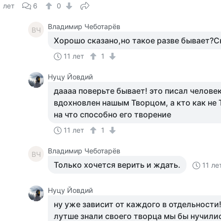
1 лет
6
0
Владимир Чеботарёв
ВЧ
Хорошо сказано,но такое разве бывает?С
11 лет
1
Нуцу Йовдий
даааа поверьте бывает! это писал челове
вдохновлен нашым Творцом, а кто как не
на что способно его творение
11 лет
1
Владимир Чеботарёв
ВЧ
Только хочется верить и ждать.
11 ле
Нуцу Йовдий
ну уже зависит от каждого в отдельности!
лутше знали своего творца мы бы нучили