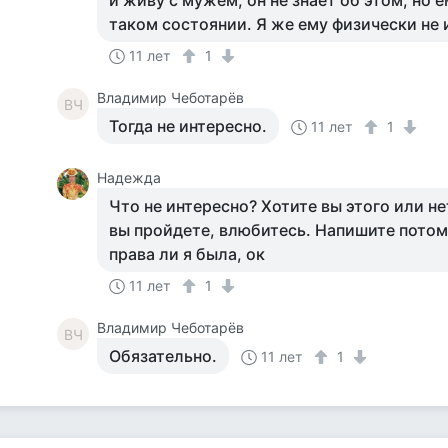
и живу с мужем, он не знает об этом, но е
таком состоянии. Я же ему физически не
11 лет
1
Владимир Чеботарёв
ВЧ
Тогда не интересно.
11 лет
1
Надежда
Что не интересно? Хотите вы этого или не
вы пройдете, влюбитесь. Напишите пото
права ли я была, ок
11 лет
1
Владимир Чеботарёв
ВЧ
Обязательно.
11 лет
1