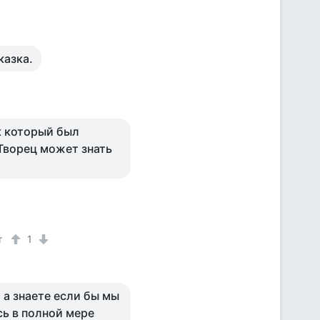
казка.
к который был
 Творец может знать
т
1
 а знаете если бы мы
сь в полной мере