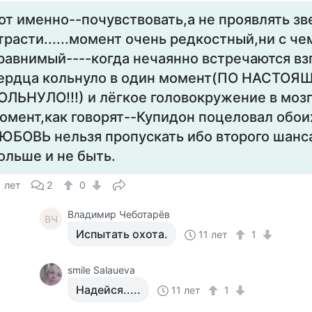
от именно--почувствовать,а не проявлять з
трасти......момент очень редкостный,ни с че
равнимый----когда нечаянно встречаются взг
ердца кольнуло в один момент(ПО НАСТОЯ
ОЛЬНУЛО!!!) и лёгкое головокружение в мозге.
омент,как говорят--Купидон поцеловал обоих
ЮБОВЬ нельзя пропускать ибо второго шанс
ольше и не быть.
1 лет
2
0
Владимир Чеботарёв
ВЧ
Испытать охота.
11 лет
1
smile Salaueva
Надейся.....
11 лет
1