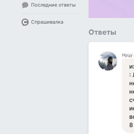
Последние ответы
Спрашивалка
Ответы
Нуцу
и
:
н
н
с
и
в
8