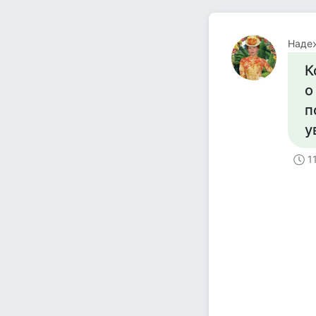
Наде
К
о
п
у
1