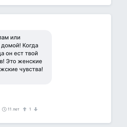
лам или
 домой! Когда
а он ест твой
в! Это женские
ужские чувства!
11 лет
1