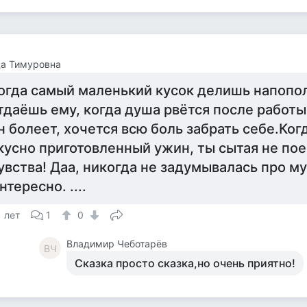
да Тимуровна
огда самый маленький кусок делишь напопо
тдаёшь ему, когда душа рвётся после работы
н болеет, хочется всю боль забрать себе.Когд
кусно приготовленный ужин, ты сытая не пое
увства! Даа, никогда не задумывалась про м
нтересно. ....
1 лет
1
0
Владимир Чеботарёв
ВЧ
Сказка просто сказка,но очень приятно!