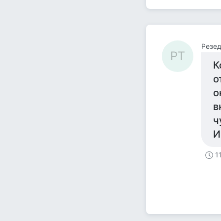
Резе
РТ
К
о
о
в
ч
И
1