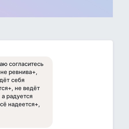
маю согласитесь
 не ревнива+,
едёт себя
ся+, не ведёт
 а радуется
всё надеется+,