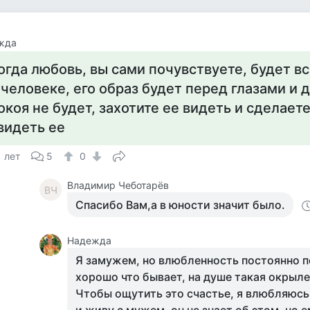
жда
огда любовь, вы сами почувствуете, будет в
 человеке, его образ будет перед глазами и 
окоя не будет, захотите ее видеть и сделает
видеть ее
1 лет
5
0
Владимир Чеботарёв
ВЧ
Спасибо Вам,а в юности значит было.
Надежда
Я замужем, но влюбленность постоянно п
хорошо что бывает, на душе такая окрыле
Чтобы ощутить это счастье, я влюбляюсь 