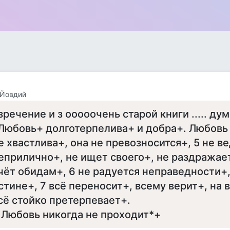
 Йовдий
зречение и з ооооочень старой книги ..... ду
 Любовь+ долготерпелива+ и добра+. Любовь
е хвастлива+, она не превозносится+, 5 не в
еприлично+, не ищет своего+, не раздражает
чёт обидам+, 6 не радуется неправедности+,
стине+, 7 всё переносит+, всему верит+, на 
сё стойко претерпевает+.
 Любовь никогда не проходит*+