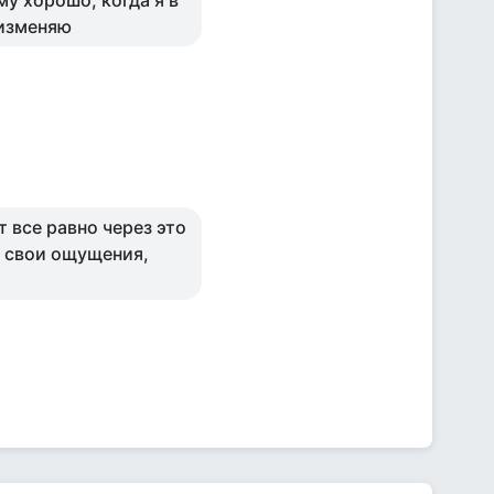
му хорошо, когда я в
 изменяю
т все равно через это
м свои ощущения,