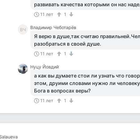
развивать качества которыми он нас наде
11 лет
1
Владимир Чеботарёв
ВЧ
Я верю в душе,так считаю правильней.Че
разобраться в своей душе.
11 лет
1
Нуцу Йовдий
а как вы думаете стои ли узнать что гово
этом, друими словами нужно ли человеку
Бога в вопросах веры?
11 лет
1
 Salaueva