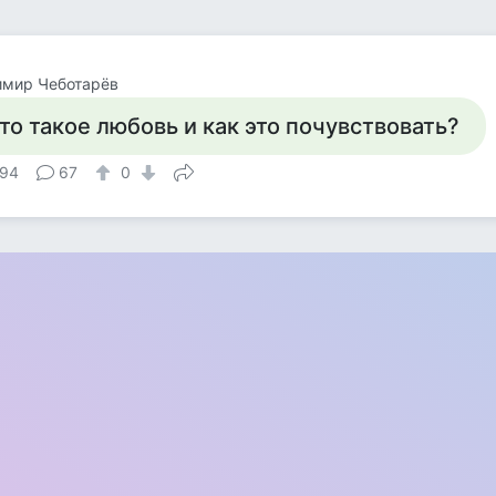
имир Чеботарёв
то такое любовь и как это почувствовать?
94
67
0