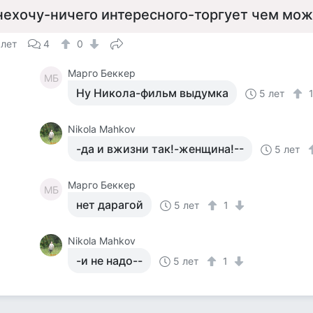
нехочу-ничего интересного-торгует чем мож
 лет
4
0
Марго Беккер
МБ
Ну Никола-фильм выдумка
5 лет
Nikola Mahkov
-да и вжизни так!-женщина!--
5 лет
Марго Беккер
МБ
нет дарагой
5 лет
1
Nikola Mahkov
-и не надо--
5 лет
1