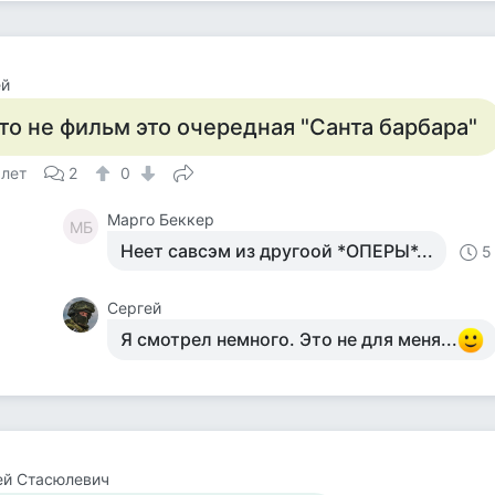
ей
то не фильм это очередная "Санта барбара"
 лет
2
0
Марго Беккер
МБ
Неет савсэм из другоой *ОПЕРЫ*...
5
Сергей
Я смотрел немного. Это не для меня...
ей Стасюлевич