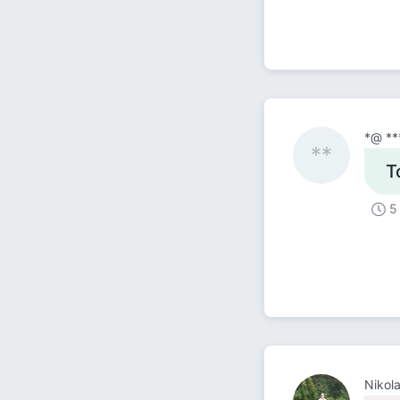
*@ **
**
Т
5
Nikol