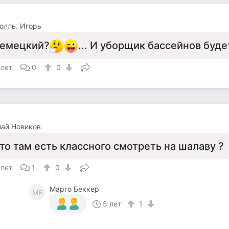
ролль. Игорь
емецкий?
... И уборщик бассейнов буде
 лет
0
0
ай Новиков
то там есть классного смотреть на шалаву ?
 лет
1
0
Марго Беккер
МБ
5 лет
1