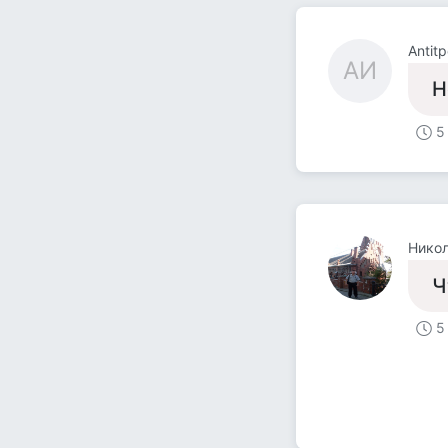
Antit
AИ
Н
5
Никол
Ч
5