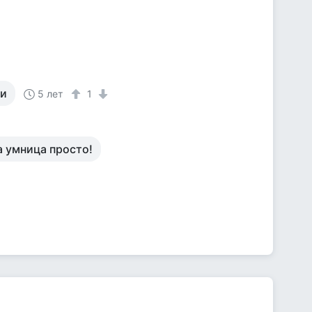
ми
5 лет
1
а умница просто!