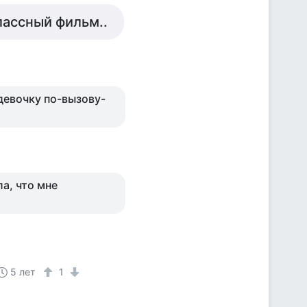
лассный фильм..
девочку по-вызову-
а, что мне
5 лет
1