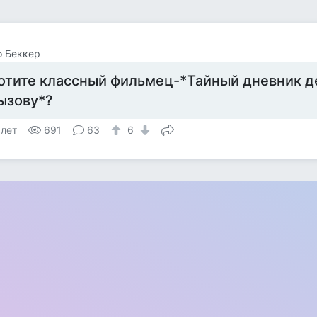
о Беккер
отите классный фильмец-*Тайный дневник д
ызову*?
 лет
691
63
6