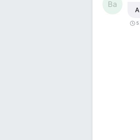
Ва
А
5