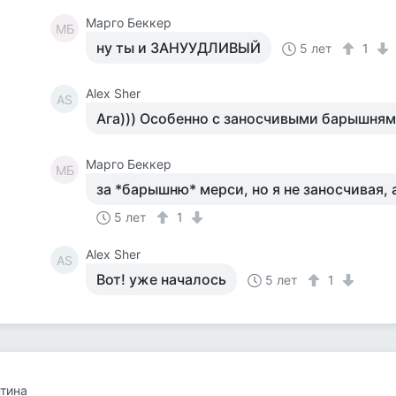
Марго Беккер
МБ
ну ты и ЗАНУУДЛИВЫЙ
5 лет
1
Alex Sher
AS
Ага))) Особенно с заносчивыми барышня
Марго Беккер
МБ
за *барышню* мерси, но я не заносчивая, 
5 лет
1
Alex Sher
AS
Вот! уже началось
5 лет
1
тина