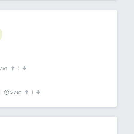
 лет
1
5 лет
1