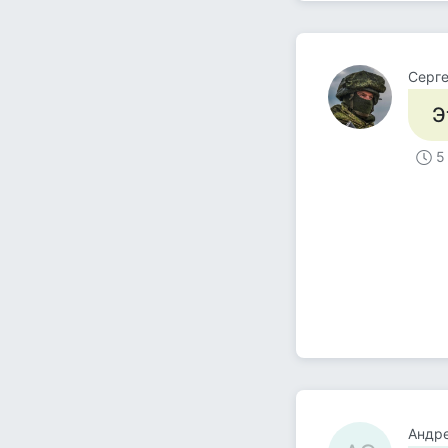
Серг
Э
5
Андр