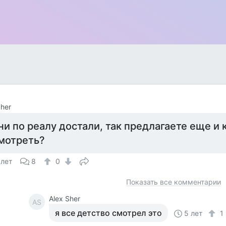
Sher
ни по реалу достали, так предлагаете еще и 
мотреть?
 лет
8
0
Показать все комментарии
Alex Sher
AS
я все детство смотрел это
5 лет
1