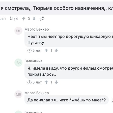
 я смотрела,, Тюрьма особого назначения,, к
 лет
4
0
Марго Беккер
МБ
Неет тыы чёё? про дорогущую шикарную 
Путанку
5 лет
1
Валентина
Ва
Я, имела ввиду, что другой фильм смотрел
понравилось..
5 лет
1
Марго Беккер
МБ
Да понялаа яя...чего *жуёшь то мнее*?
Валентина