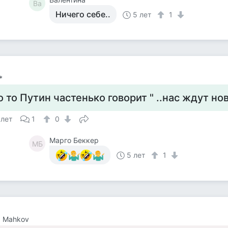
Ва
Ничего себе..
5 лет
1
*
о то Путин частенько говорит " ..нас ждут но
 лет
1
0
Марго Беккер
МБ
5 лет
1
a Mahkov