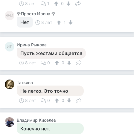
8 лет
1
0
🌹Просто Ирина 🌹
🌹И
Нет
8 лет
1
Ирина Рыкова
ИР
Пусть жестами общается
8 лет
0
0
Татьяна
Не легко. Это точно
8 лет
0
0
Владимир Киселёв
Конечно нет.