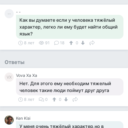
- -
--
Как вы думаете если у человека тяжёлый
характер, легко ли ему будет найти общий
язык?
8 лет
91
18
0
Ответы
Vova Xa Xa
VX
Нет. Для этого ему необходим тяжелый
человек такие люди поймут друг друга
8 лет
0
0
Ken Kiзi
У меня очень тяжёлый характер,но в