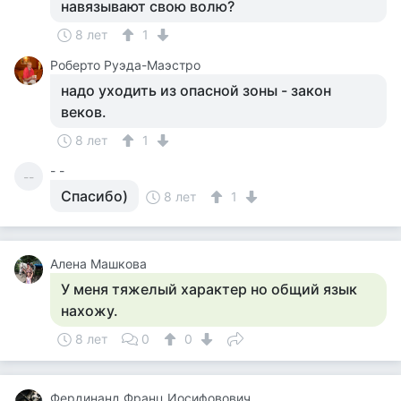
навязывают свою волю?
8 лет
1
Роберто Руэда-Маэстро
надо уходить из опасной зоны - закон
веков.
8 лет
1
- -
--
Спасибо)
8 лет
1
Алена Машкова
У меня тяжелый характер но общий язык
нахожу.
8 лет
0
0
Фердинанд Франц Иосифовович