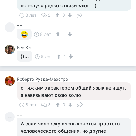
поцелуях редко отказывают... )
8 лет
2
0
- -
--
8 лет
1
Ken Kiзi
))...
8 лет
1
Роберто Руэда-Маэстро
с тяжким характером общий язык не ищут.
а навязывают свою волю
8 лет
3
0
- -
--
А если человеку очень хочется простого
человеческого общения, но другие