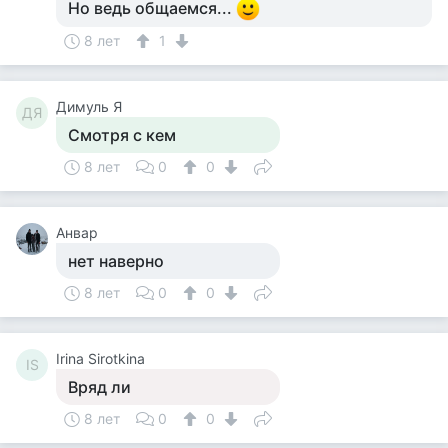
Но ведь общаемся...
8 лет
1
Димуль Я
ДЯ
Смотря с кем
8 лет
0
0
Анвар
нет наверно
8 лет
0
0
Irina Sirotkina
IS
Вряд ли
8 лет
0
0