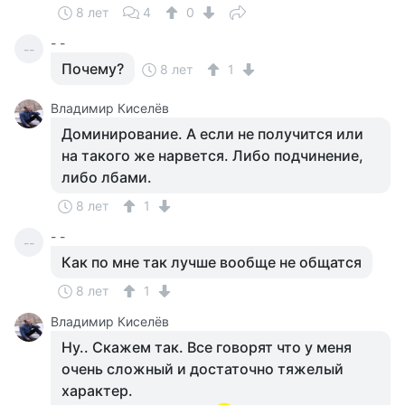
8 лет
4
0
- -
--
Почему?
8 лет
1
Владимир Киселёв
Доминирование. А если не получится или
на такого же нарвется. Либо подчинение,
либо лбами.
8 лет
1
- -
--
Как по мне так лучше вообще не общатся
8 лет
1
Владимир Киселёв
Ну.. Скажем так. Все говорят что у меня
очень сложный и достаточно тяжелый
характер.