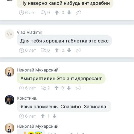
Ну наверно какой нибудь антидоебин
6 лет
0
0
Vlad Vladimir
VV
Для тебя хорошая таблетка это секс
6 лет
0
0
Николай Мухарский
Амитриптилин Это антидепресант
6 лет
2
0
Кристина.
Язык сломаешь. Спасибо. Записала.
6 лет
1
Николай Мухарский