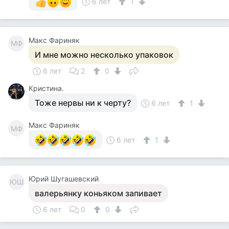
6 лет
1
Макс Фариняк
МФ
И мне можно несколько упаковок
6 лет
2
0
Кристина.
Тоже нервы ни к черту?
6 лет
1
Макс Фариняк
МФ
6 лет
1
Юрий Шугашевский
ЮШ
валерьянку коньяком запивает
6 лет
0
0