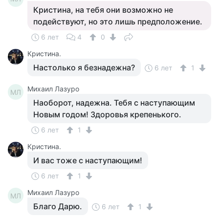
Кристина, на тебя они возможно не
подействуют, но это лишь предположение.
6 лет
4
0
Кристина.
Настолько я безнадежна?
6 лет
1
Михаил Лазуро
МЛ
Наоборот, надежна. Тебя с наступающим
Новым годом! Здоровья крепенького.
6 лет
1
Кристина.
И вас тоже с наступающим!
6 лет
1
Михаил Лазуро
МЛ
Благо Дарю.
6 лет
1