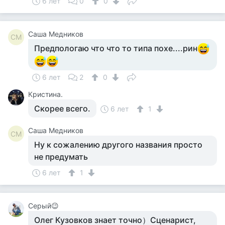
6 лет
0
0
Саша Медников
СМ
Предпологаю что что то типа похе....рин
6 лет
2
0
Кристина.
Скорее всего.
6 лет
1
Саша Медников
СМ
Ну к сожалению другого названия просто
не предумать
6 лет
1
Серый😉
Олег Кузовков знает точно）Сценарист,