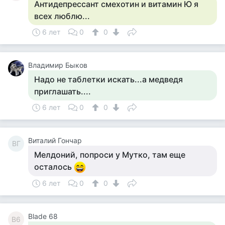
Антидепрессант смехотин и витамин Ю я
всех люблю...
6 лет
0
0
Владимир Быков
Надо не таблетки искать...а медведя
приглашать....
6 лет
0
0
Виталий Гончар
ВГ
Мелдоний, попроси у Мутко, там еще
осталось
6 лет
0
0
Blade 68
B6