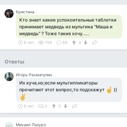
Кристина.
Кто знает какие успокоительные таблетки
принимает медведь из мультика "Маша и
медведь" ? Тоже такие хочу.....
6 лет
756
69
4
Ответы
Игорь Рахматулин
Их куча,но;если мультипликаторы
прочитают этот вопрос,то подскажут
))
6 лет
0
0
Михаил Лазуро
МЛ