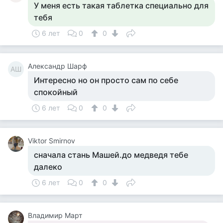
У меня есть такая таблетка специально для
тебя
6 лет
0
0
Александр Шарф
АШ
Интересно но он просто сам по себе
спокойный
6 лет
0
0
Viktor Smirnov
сначала стань Машей.до медведя тебе
далеко
6 лет
0
0
Владимир Март