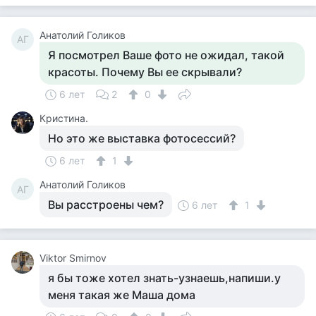
Анатолий Голиков
АГ
Я посмотрел Ваше фото не ожидал, такой
красоты. Почему Вы ее скрывали?
6 лет
2
0
Кристина.
Но это же выставка фотосессий?
6 лет
1
Анатолий Голиков
АГ
Вы расстроены чем?
6 лет
1
Viktor Smirnov
я бы тоже хотел знать-узнаешь,напиши.у
меня такая же Маша дома