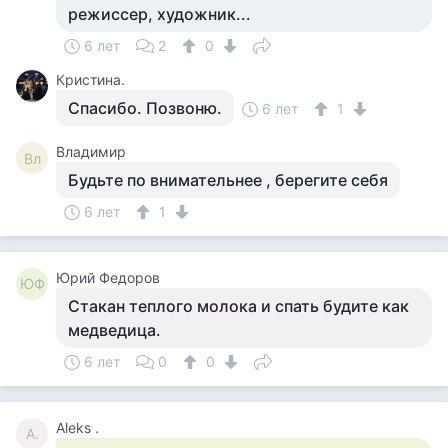
режиссер, художник...
6 лет
2
0
Кристина.
Спасибо. Позвоню.
6 лет
1
Владимир
Вл
Будьте по внимательнее , берегите себя
6 лет
1
Юрий Федоров
ЮФ
Стакан теплого молока и спать будите как
медведица.
6 лет
0
0
Aleks .
A.