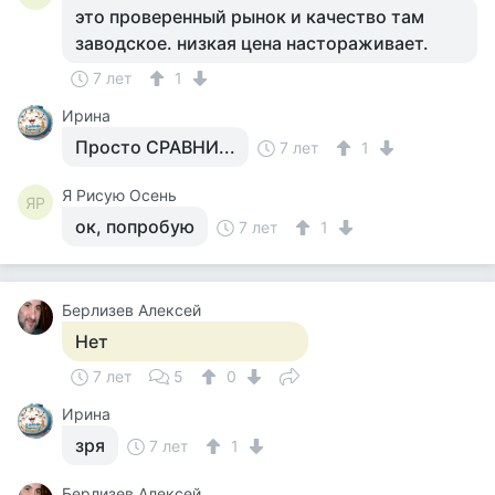
это проверенный рынок и качество там
заводское. низкая цена настораживает.
7 лет
1
Ирина
Просто СРАВНИ...
7 лет
1
Я Рисую Осень
ЯР
ок, попробую
7 лет
1
Берлизев Алексей
Нет
7 лет
5
0
Ирина
зря
7 лет
1
Берлизев Алексей