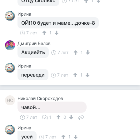
Отцу сколько
7 лет
1
Ирина
ОЙ!10 будет и маме...дочке-8
7 лет
1
Дмитрий Белов
Акциейть
7 лет
1
Ирина
переведи
7 лет
1
Николай Скороходов
НС
чавой...
7 лет
1
0
Ирина
усей
7 лет
1