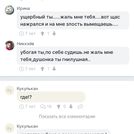
Ирина
ущербный ты.....жаль мне тебя....вот щас
нажрался и на мне злость вымещаешь....
7 лет
1
Никкэйв
убогая ты,по себе судишь.не жаль мне
тебя,душонка ты гнилушная..
7 лет
1
Кукулькан
Ку
где!?
7 лет
16
0
Показать все комментарии
Кукулькан
Ку