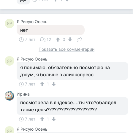
Я Рисую Осень
ЯР
нет
7 лет
12
0
Показать все комментарии
Я Рисую Осень
ЯР
я понимаю. обязательно посмотрю на
джум, я больше в алиэкспресс
7 лет
1
Ирина
посмотрела в яндексе....ты что?обалдел
такие цены?????????????????????
7 лет
1
Я Рисую Осень
ЯР