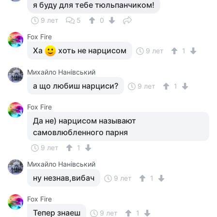
я буду для тебе тюльпанчиком!
9 лет
5
0
Fox Fire
Ха
хоть не нарцисом
9 лет
1
Михайло Нанiвський
а що любиш нарциси?
9 лет
1
Fox Fire
Да не) нарцисом называют
самовлюбленного парня
9 лет
1
Михайло Нанiвський
ну незнав,вибач
9 лет
1
Fox Fire
Тепер знаеш
9 лет
1