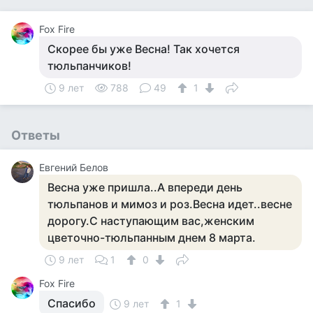
Fox Fire
Скорее бы уже Весна! Так хочется
тюльпанчиков!
9 лет
788
49
1
Ответы
Евгений Белов
Весна уже пришла..А впереди день
тюльпанов и мимоз и роз.Весна идет..весне
дорогу.С наступающим вас,женским
цветочно-тюльпанным днем 8 марта.
9 лет
1
0
Fox Fire
Спасибо
9 лет
1