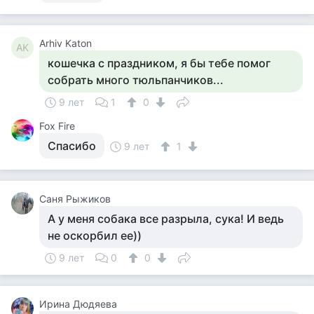
Arhiv Katon
AK
кошечка с праздником, я бы тебе помог
собрать много тюльпанчиков...
9 лет
1
0
Fox Fire
Спасибо
9 лет
1
Саня Рыжиков
А у меня собака все разрыла, сука! И ведь
не оскорбил ее))
9 лет
0
0
Ирина Дюдяева