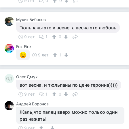
9 лет
0
0
Мухит Биболов
Тюльпаны это к весне, а весна это любовь
9 лет
1
0
Fox Fire
9 лет
1
Олег Дмух
ОД
вот весна, и тюльпаны по цене героина)))))
9 лет
1
0
Андрей Воронов
Жаль,что палец вверх можно только один
раз нажать!
9 лет
1