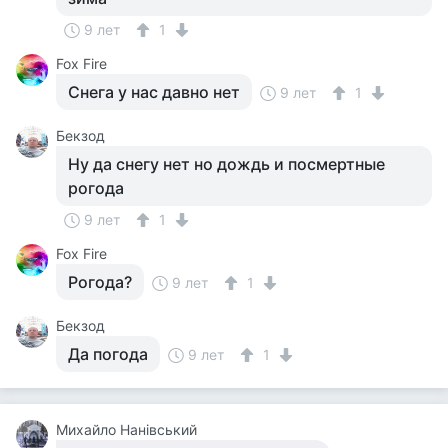
9 лет
1
Fox Fire
Снега у нас давно нет
9 лет
1
Бекзод
Ну да снегу нет но дождь и посмертные
рогода
9 лет
1
Fox Fire
Рогода?
9 лет
1
Бекзод
Да погода
9 лет
1
Михайло Нанiвський