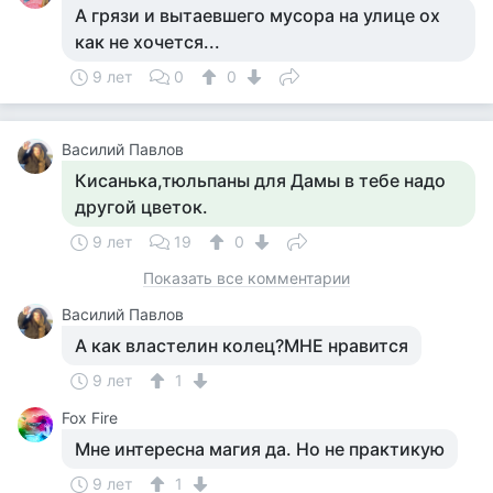
А грязи и вытаевшего мусора на улице ох
как не хочется...
9 лет
0
0
Василий Павлов
Кисанька,тюльпаны для Дамы в тебе надо
другой цветок.
9 лет
19
0
Показать все комментарии
Василий Павлов
А как властелин колец?МНЕ нравится
9 лет
1
Fox Fire
Мне интересна магия да. Но не практикую
9 лет
1