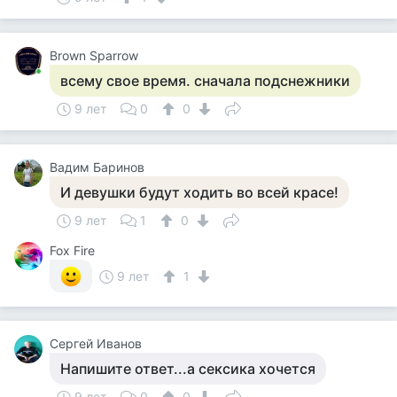
Brown Sparrow
всему свое время. сначала подснежники
9 лет
0
0
Вадим Баринов
И девушки будут ходить во всей красе!
9 лет
1
0
Fox Fire
9 лет
1
Сергей Иванов
Напишите ответ...а сексика хочется
9 лет
0
0