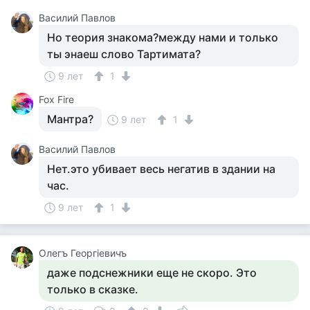
Василий Павлов
Но теория знакома?между нами и только
ты энаеш слово Тартимата?
9 лет
1
Fox Fire
Мантра?
9 лет
1
Василий Павлов
Нет.это убивает весь негатив в здании на
час.
9 лет
1
Олегъ Георгіевичъ
даже подснежники еще не скоро. Это
только в сказке.