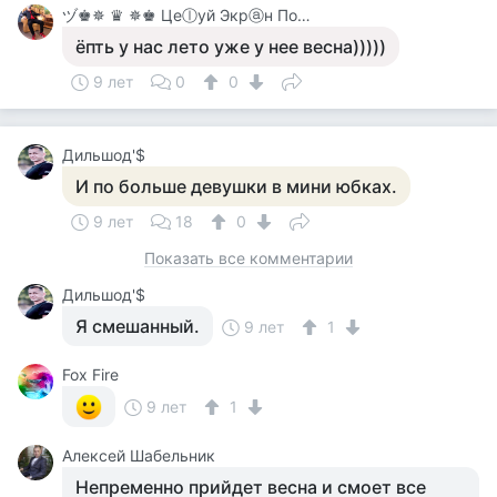
ヅ♚✵ ♛ ✵♚ Цеⓛуй Экрⓐн Покⓐ On-Line♚✵ ♛✵ ♚
ёпть у нас лето уже у нее весна)))))
9 лет
0
0
Дильшод'$
И по больше девушки в мини юбках.
9 лет
18
0
Показать все комментарии
Дильшод'$
Я смешанный.
9 лет
1
Fox Fire
9 лет
1
Алексей Шабельник
Непременно прийдет весна и смоет все