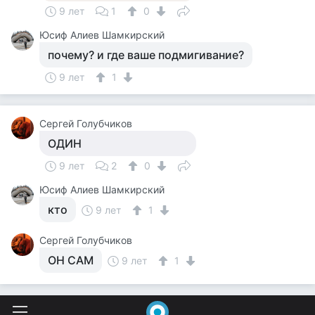
9 лет
1
0
Юсиф Алиев Шамкирский
почему? и где ваше подмигивание?
9 лет
1
Сергей Голубчиков
ОДИН
9 лет
2
0
Юсиф Алиев Шамкирский
кто
9 лет
1
Сергей Голубчиков
ОН САМ
9 лет
1