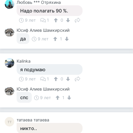
Любовь *** Отряхина
Надо полагать 90 %.
9 лет
1
0
Юсиф Алиев Шамкирский
да
9 лет
1
Kalinka
я подумаю
9 лет
1
0
Юсиф Алиев Шамкирский
спс
9 лет
1
татаева татаева
тт
никто..