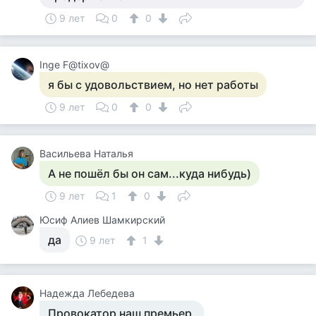
9 лет
0
0
Inge F@tixov@
я бы с удовольствием, но нет работы
9 лет
0
0
Васильева Наталья
А не пошёл бы он сам...куда нибудь)
9 лет
1
0
Юсиф Алиев Шамкирский
да
9 лет
1
Надежда Лебедева
Провокатор наш премьер.