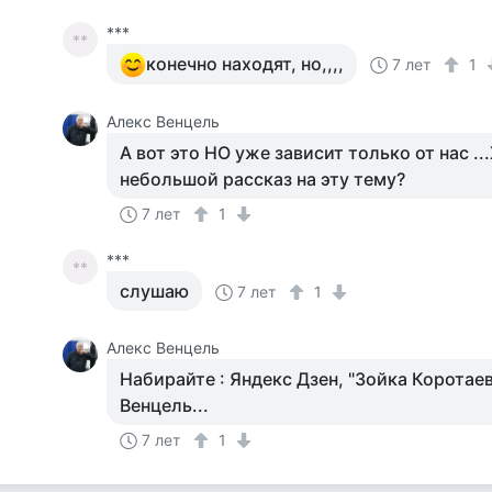
***
**
конечно находят, но,,,,
7 лет
1
Алекс Венцель
А вот это НО уже зависит только от нас ..
небольшой рассказ на эту тему?
7 лет
1
***
**
слушаю
7 лет
1
Алекс Венцель
Набирайте : Яндекс Дзен, "Зойка Коротае
Венцель...
7 лет
1