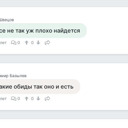
Швецов
се не так уж плохо найдется
 лет
0
0
имир Базылев
акие обиды так оно и есть
 лет
0
0