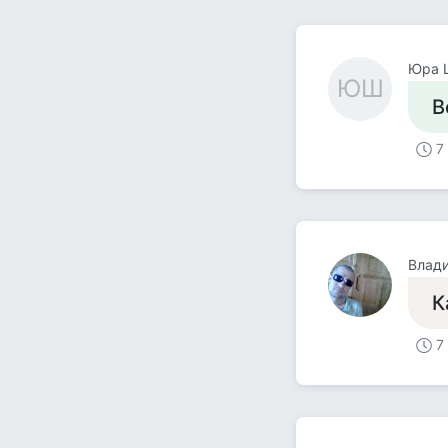
Юра 
ЮШ
В
7
Влад
К
7