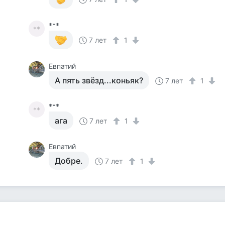
***
**
7 лет
1
Евпатий
А пять звёзд...коньяк?
7 лет
1
***
**
ага
7 лет
1
Евпатий
Добре.
7 лет
1