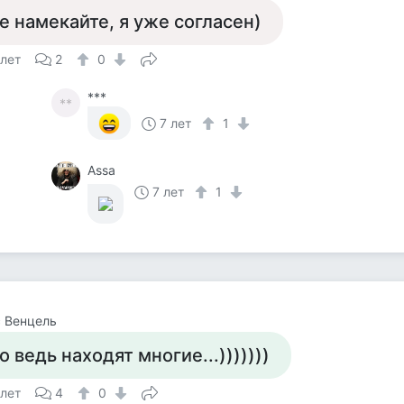
е намекайте, я уже согласен)
 лет
2
0
***
**
7 лет
1
Assa
7 лет
1
 Венцель
о ведь находят многие...)))))))
 лет
4
0