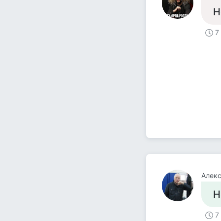
Н
7
Алекс
Н
7