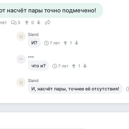
от насчёт пары точно подмечено!
 лет
3
0
Sland
Sl
И?
7 лет
1
***
**
что и?
7 лет
1
Sland
Sl
И, насчёт пары, точнее её отсутствия!