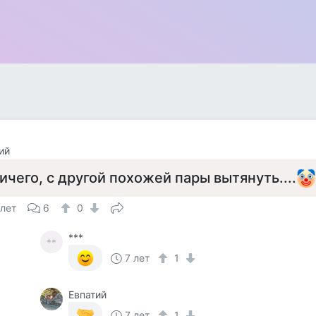
ий
ичего, с другой похожей пары вытянуть....
 лет
6
0
***
**
7 лет
1
Евпатий
7 лет
1