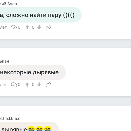
рий Зуев
а, сложно найти пару (((((
 лет
0
0
ькан
 некоторые дырявые
 лет
0
0
.t.a.l.k.e.r.
 дырявые