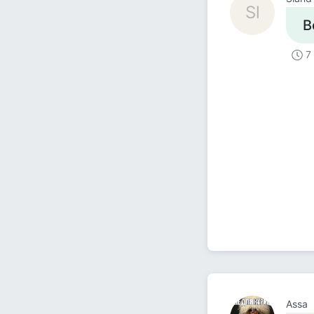
Sl
В
7
Assa