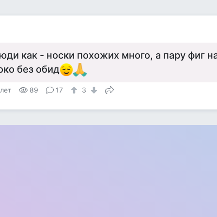
юди как - носки похожих много, а пару фиг 
око без обид
 лет
89
17
3