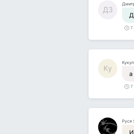
Дмит
ДЗ
Д
7
Кукул
Ку
а
7
Руся S
И