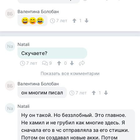
Валентина Болобан
ВБ
7 лет
1
Natali
Na
Скучаете?
7 лет
9
0
Показать все комментарии
Валентина Болобан
ВБ
он многим писал
7 лет
1
Natali
Na
Ну он такой. Но беззлобный. Это главное.
Не хамил и не грубил как многие здесь. Я
сначала его в чс отправляла за его стишки.
Потом он создавал новые акки. Потом