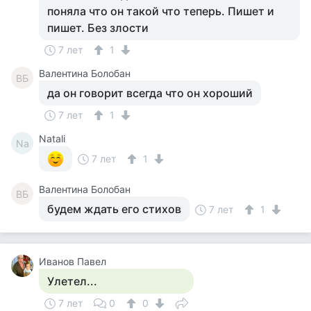
поняла что он такой что теперь. Пишет и
пишет. Без злости
7 лет
1
Валентина Болобан
ВБ
да он говорит всегда что он хороший
7 лет
1
Natali
Na
7 лет
1
Валентина Болобан
ВБ
будем ждать его стихов
7 лет
1
Иванов Павел
Улетел...
7 лет
0
0