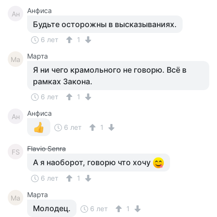
Анфиса
Ан
Будьте осторожны в высказываниях.
6 лет
1
Марта
Ма
Я ни чего крамольного не говорю. Всё в
рамках Закона.
6 лет
1
Анфиса
Ан
6 лет
1
Flavio Senra
FS
А я наоборот, говорю что хочу
6 лет
1
Марта
Ма
Молодец.
6 лет
1