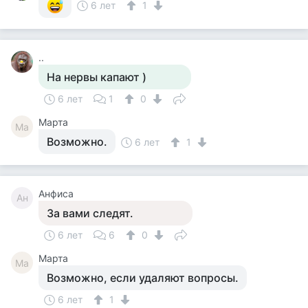
6 лет
1
..
На нервы капают )
6 лет
1
0
Марта
Ма
Возможно.
6 лет
1
Анфиса
Ан
За вами следят.
6 лет
6
0
Марта
Ма
Возможно, если удаляют вопросы.
6 лет
1