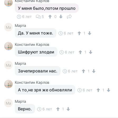
Константин Карлов
У меня было,потом прошло
6 лет
5
0
Марта
Ма
Да. У меня тоже.
6 лет
1
Константин Карлов
Шифруют злодеи
6 лет
1
Марта
Ма
Зачепировали нас.
6 лет
1
Константин Карлов
А то,не зря же обновляли
6 лет
1
Марта
Ма
Верно.
6 лет
1