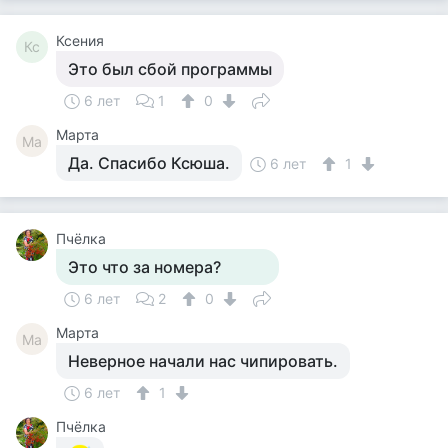
Ксения
Кс
Это был сбой программы
6 лет
1
0
Марта
Ма
Да. Спасибо Ксюша.
6 лет
1
Пчёлка
Это что за номера?
6 лет
2
0
Марта
Ма
Неверное начали нас чипировать.
6 лет
1
Пчёлка