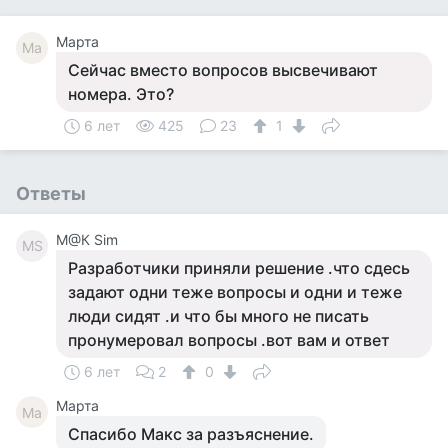
Марта
Ма
Сейчас вместо вопросов высвечивают
номера. Это?
6 лет
425
23
1
Ответы
М@К Sim
МS
Разработчики приняли решение .что сдесь
задают одни теже вопросы и одни и теже
люди сидят .и что бы много не писать
пронумеровал вопросы .вот вам и ответ
6 лет
2
0
Марта
Ма
Спасибо Макс за разъяснение.