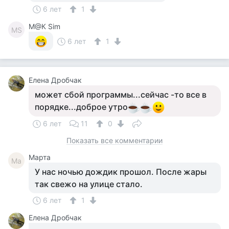
6 лет
1
М@К Sim
МS
6 лет
1
Елена Дробчак
может сбой программы...сейчас -то все в
порядке...доброе утро
6 лет
11
0
Показать все комментарии
Марта
Ма
У нас ночью дождик прошол. После жары
так свежо на улице стало.
6 лет
1
Елена Дробчак