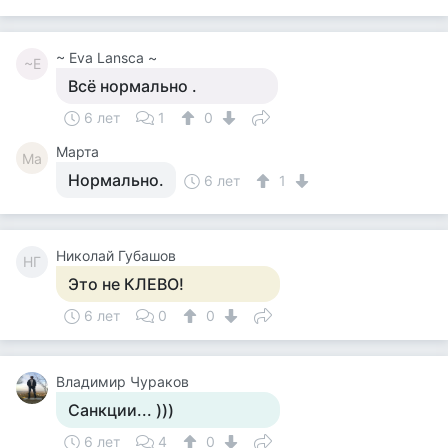
~ Eva Lansca ~
~E
Всё нормально .
6 лет
1
0
Марта
Ма
Нормально.
6 лет
1
Николай Губашов
НГ
Это не КЛЕВО!
6 лет
0
0
Владимир Чураков
Санкции... )))
6 лет
4
0