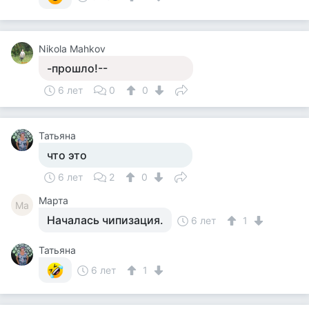
Nikola Mahkov
-прошло!--
6 лет
0
0
Татьяна
что это
6 лет
2
0
Марта
Ма
Началась чипизация.
6 лет
1
Татьяна
6 лет
1