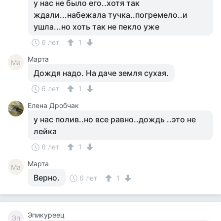
у нас не было его..хотя так
ждали...набежала тучка..погремело..и
ушла...но хоть так не пекло уже
6 лет
1
Марта
Ма
Дождя надо. На даче земля сухая.
6 лет
1
Елена Дробчак
у нас полив..но все равно..дождь ..это не
лейка
6 лет
1
Марта
Ма
Верно.
6 лет
1
Эпикуреец
Эп