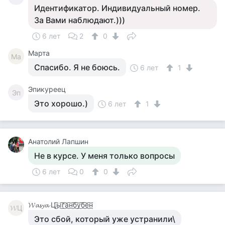
Идентификатор. Индивидуальный номер.
За Вами наблюдают.)))
6 лет
2
0
Марта
Ма
Спасибо. Я не боюсь.
6 лет
1
Эпикуреец
Эп
Это хорошо.)
6 лет
1
Анатолий Лапшин
Не в курсе. У меня только вопросы
6 лет
0
0
𝓦𝓪𝓼𝔂𝓪 Ц͜͡ы͜͡г͜͡а͜͡н͜͡б͜͡у͜͡б͜͡е͜͡н͜͡
𝓦Ц
Это сбой, который уже устранили\