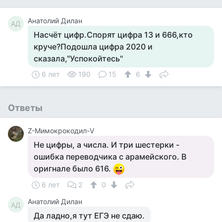
Анатолий Дилан
АД
Насчёт цифр.Спорят цифра 13 и 666,кто
круче?Подошла цифра 2020 и
сказала,"Успокойтесь"
6 лет
190
15
6
Ответы
Z-Мимокрокодил-V
Не цифры, а числа. И три шестерки -
ошибка переводчика с арамейского. В
оригнале было 616.
6 лет
2
0
Анатолий Дилан
АД
Да ладно,я тут ЕГЭ не сдаю.