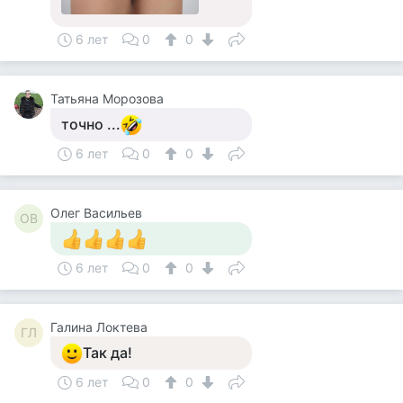
6 лет
0
0
Татьяна Морозова
точно ...
6 лет
0
0
Олег Васильев
ОВ
6 лет
0
0
Галина Локтева
ГЛ
Так да!
6 лет
0
0