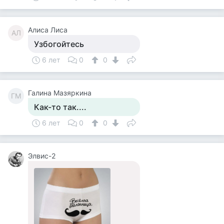
Алиса Лиса
АЛ
Узбогойтесь
6 лет
0
0
Галина Мазяркина
ГМ
Как-то так....
6 лет
0
0
Элвис-2