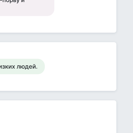
-порву и
изких людей.