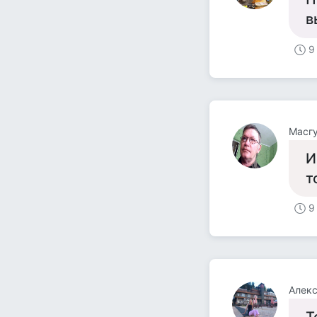
в
9
Масгу
И
т
9
Алек