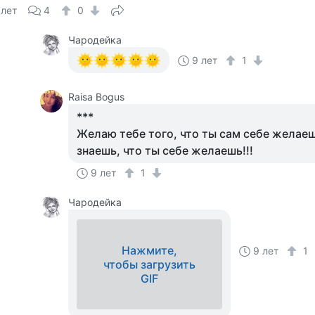
 лет
4
0
Чародейка
9 лет
1
Raisa Bogus
***
Желаю тебе того, что ты сам себе желаеш
знаешь, что ты себе желаешь!!!
9 лет
1
Чародейка
Нажмите,
9 лет
1
чтобы загрузить
GIF