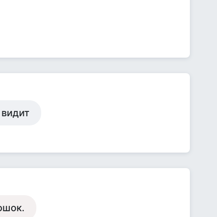
 видит
ошок.