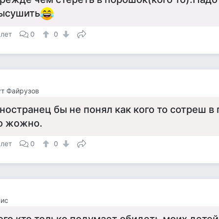
ысушить
 лет
0
0
т Файрузов
ностранец бы не понял как кого то сотреш в
о жожно.
 лет
0
0
сис