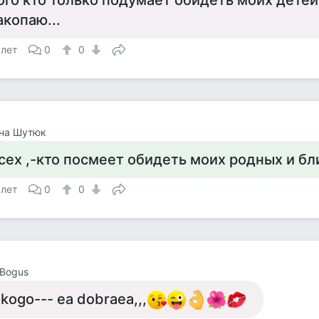
ого кто только подумает обидеть моих детей
акопаю...
 лет
0
0
яна Шутюк
сех ,-кто посмеет обидеть моих родных и бл
 лет
0
0
 Bogus
ikogo--- ea dobraea,,,