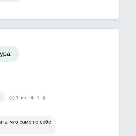
ура.
.
9 лет
1
ть, что само по себе