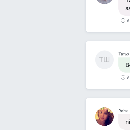
Т
з
9
Тать
ТШ
В
9
Raisa
n