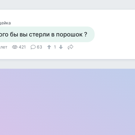
дейка
ого бы вы стерли в порошок ?
 лет
421
63
1