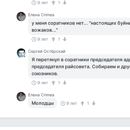
9 лет
1
Елена Crimea
у меня соратников нет... "настоящих буйн
вожаков..."
9 лет
1
Сергей Остёрский
Я перетянул в соратники председателя а
председателя райсовета. Собираем и дру
союзников.
9 лет
1
Елена Crimea
Молодцы
9 лет
1