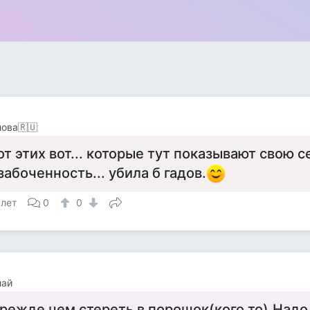
ова🇷🇺
от этих вот... которые тут показывают свою 
забоченность... убила б гадов.
 лет
0
0
лай
режде чем стереть в порошок(кого то).Надо