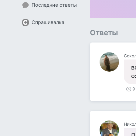
Последние ответы
Спрашивалка
Ответы
Сокол
в
о
9
Нико
П