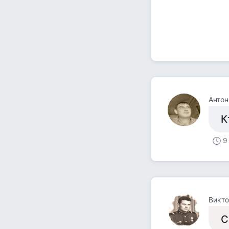
Антон
К
9
Викто
С