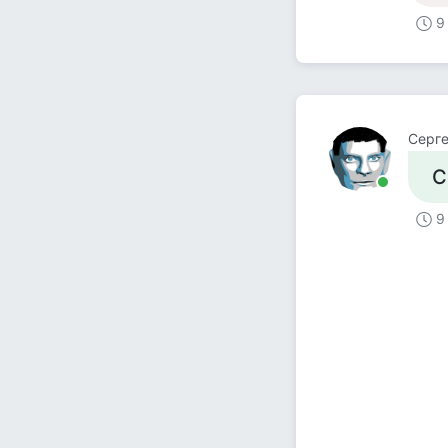
9
Серге
С
9