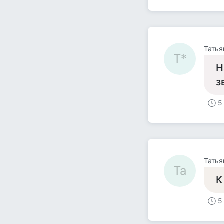
Татья
Т*
Н
з
5
Татья
Та
К
5