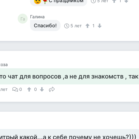
С праздником
5 лет
1
Галина
Га
Спасибо!
5 лет
1
коза
то чат для вопросов ,а не для знакомств , так
 лет
0
0
итрый какой...а к себе почему не хочешь?)))