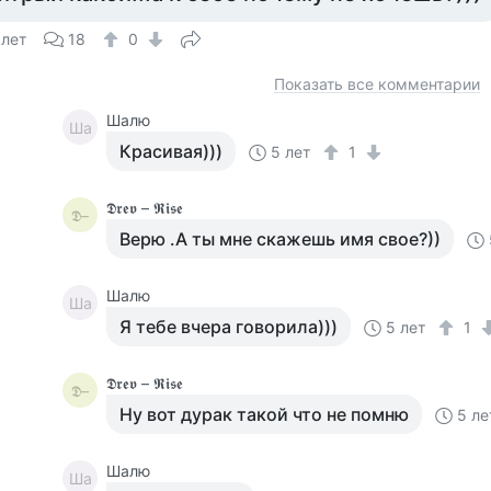
 лет
18
0
Показать все комментарии
Шалю
Ша
Красивая)))
5 лет
1
𝕯𝖗𝖊𝖛 – 𝕽𝖎𝖘𝖊
𝕯–
Верю .А ты мне скажешь имя свое?))
Шалю
Ша
Я тебе вчера говорила)))
5 лет
1
𝕯𝖗𝖊𝖛 – 𝕽𝖎𝖘𝖊
𝕯–
Ну вот дурак такой что не помню
5 ле
Шалю
Ша