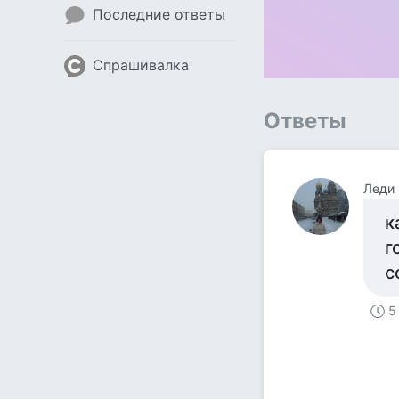
Последние ответы
Спрашивалка
Ответы
Леди
к
г
с
5