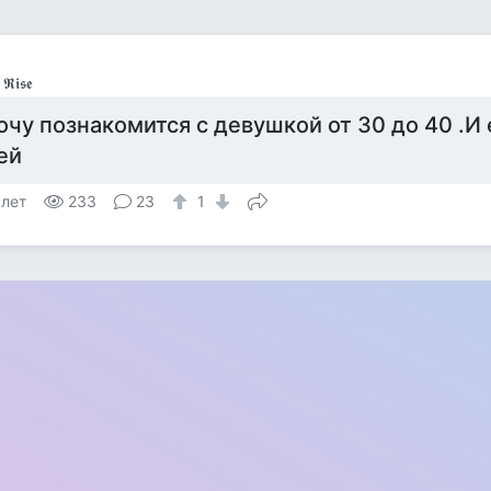
 𝕽𝖎𝖘𝖊
очу познакомится с девушкой от 30 до 40 .И 
ей
 лет
233
23
1