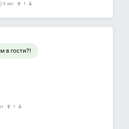
5 лет
1
м в гости?!
ет
1