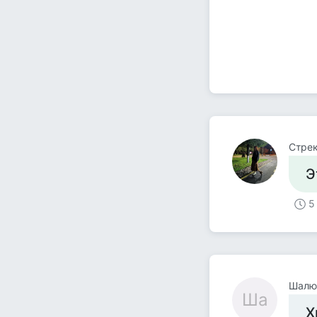
Стре
Э
5
Шалю
Ша
Х