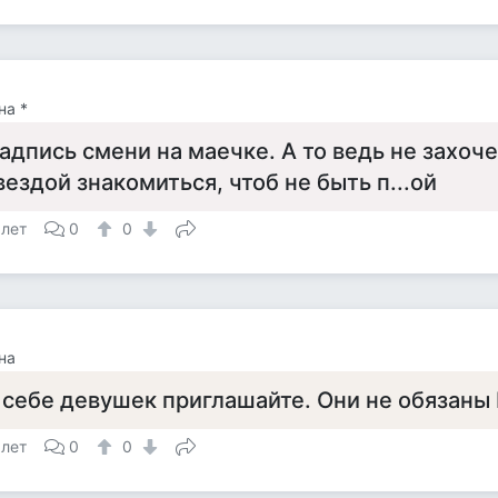
на *
адпись смени на маечке. А то ведь не захоч
вездой знакомиться, чтоб не быть п...ой
 лет
0
0
на
 себе девушек приглашайте. Они не обязаны 
 лет
0
0