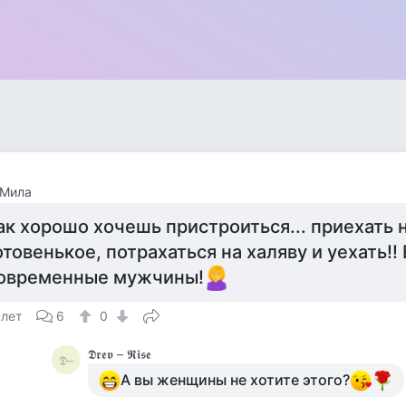
 Мила
ак хорошо хочешь пристроиться... приехать 
отовенькое, потрахаться на халяву и уехать!! 
овременные мужчины!
 лет
6
0
𝕯𝖗𝖊𝖛 – 𝕽𝖎𝖘𝖊
𝕯–
А вы женщины не хотите этого?