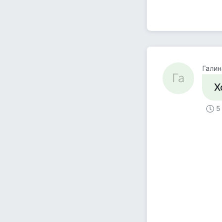
Галин
Га
Х
5