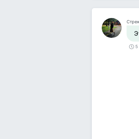
Стре
Э
5