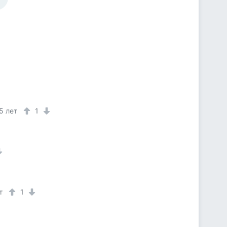
5 лет
1
т
1