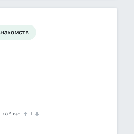
 знакомств
5 лет
1