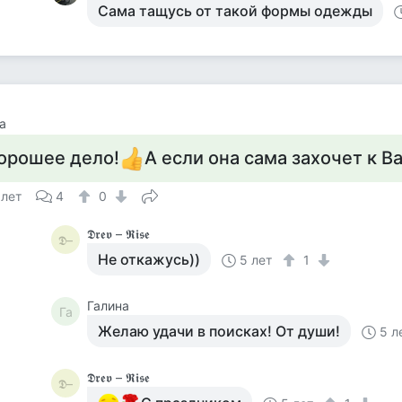
Сама тащусь от такой формы одежды
а
орошее дело!
А если она сама захочет к Ва
 лет
4
0
𝕯𝖗𝖊𝖛 – 𝕽𝖎𝖘𝖊
𝕯–
Не откажусь))
5 лет
1
Галина
Га
Желаю удачи в поисках! От души!
5 л
𝕯𝖗𝖊𝖛 – 𝕽𝖎𝖘𝖊
𝕯–