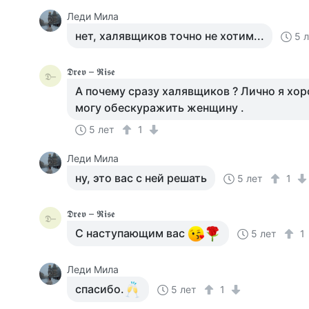
Леди Мила
нет, халявщиков точно не хотим...
5 
𝕯𝖗𝖊𝖛 – 𝕽𝖎𝖘𝖊
𝕯–
А почему сразу халявщиков ? Лично я хо
могу обескуражить женщину .
5 лет
1
Леди Мила
ну, это вас с ней решать
5 лет
1
𝕯𝖗𝖊𝖛 – 𝕽𝖎𝖘𝖊
𝕯–
С наступающим вас
5 лет
1
Леди Мила
спасибо.
5 лет
1