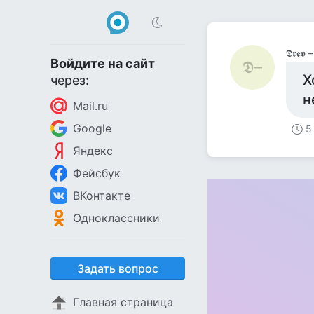
𝕯𝖗𝖊𝖛 –
Войдите на сайт
𝕯–
Х
через:
н
Mail.ru
Google
5
Яндекс
Фейсбук
ВКонтакте
Одноклассники
Задать вопрос
Главная страница