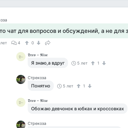
коза
то чат для вопросов и обсуждений, а не для
 лет
4
0
𝕯𝖗𝖊𝖛 – 𝕽𝖎𝖘𝖊
𝕯–
Я знаю,а вдруг
5 лет
1
Стрекоза
Понятно
5 лет
1
𝕯𝖗𝖊𝖛 – 𝕽𝖎𝖘𝖊
𝕯–
Обожаю девчонок в юбках и кроссовках
Стрекоза