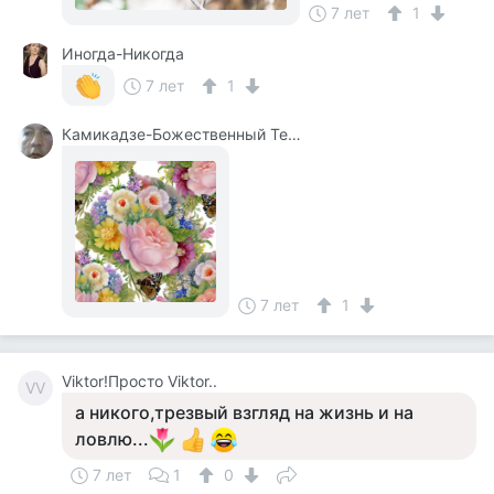
7 лет
1
Иногда-Никогда
7 лет
1
Камикадзе-Божественный Теплый Ветерок
7 лет
1
Viktor!Просто Viktor..
VV
а никого,трезвый взгляд на жизнь и на
ловлю...
7 лет
1
0