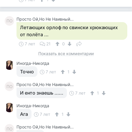
Просто Ой,Но Не Наивный...
ПО
Летающих орлоф по свински хрюкающих
от полёта ...
7 лет
21
0
Показать все комментарии
Иногда-Никогда
Точно
7 лет
1
Просто Ой,Но Не Наивный...
ПО
И енто знаешь ......
7 лет
1
Иногда-Никогда
Ага
7 лет
1
Просто Ой,Но Не Наивный...
ПО