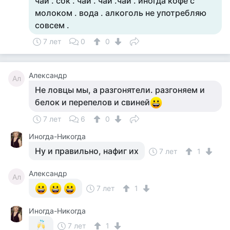
чай . сок . чай . чай .чай . иногда кофе с
молоком . вода . алкоголь не употребляю
совсем .
7 лет
0
0
Александр
Ал
Не ловцы мы, а разгонятели. разгоняем и
белок и перепелов и свиней
7 лет
6
0
Иногда-Никогда
Ну и правильно, нафиг их
7 лет
1
Александр
Ал
7 лет
1
Иногда-Никогда
7 лет
1