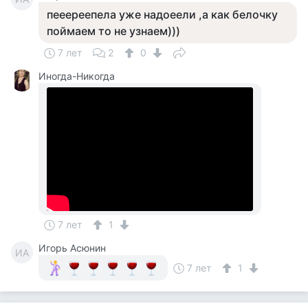
пееереепела уже надоеели ,а как белочку
поймаем то не узнаем)))
7 лет
2
0
Иногда-Никогда
7 лет
1
Игорь Асюнин
ИА
7 лет
1