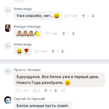
Александр
Ал
Уже спасибо, нет...
7 лет
1
Иногда-Никогда
7 лет
1
Александр
Ал
7 лет
1
Просто Человек
ПЧ
Бурундуков. Все белки уже в первый день
Нового Года разобрали.
7 лет
2
0
Сергей Остёрский
Белок алкаши пусть ловят.