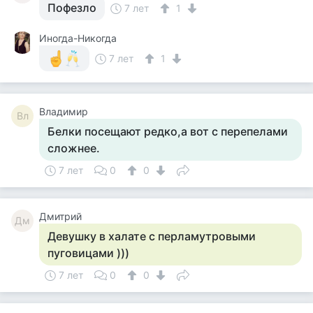
Пофезло
7 лет
1
Иногда-Никогда
7 лет
1
Владимир
Вл
Белки посещают редко,а вот с перепелами
сложнее.
7 лет
0
0
Дмитрий
Дм
Девушку в халате с перламутровыми
пуговицами )))
7 лет
0
0