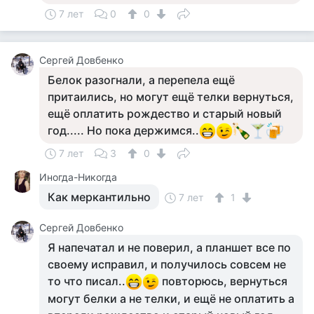
7 лет
0
0
Сергей Довбенко
Белок разогнали, а перепела ещё
притаились, но могут ещё телки вернуться,
ещё оплатить рождество и старый новый
год..... Но пока держимся..
7 лет
3
0
Иногда-Никогда
Как меркантильно
7 лет
1
Сергей Довбенко
Я напечатал и не поверил, а планшет все по
своему исправил, и получилось совсем не
то что писал..
повторюсь, вернуться
могут белки а не телки, и ещё не оплатить а