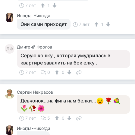
7 лет
1
Иногда-Никогда
Они сами приходят
7 лет
1
Дмитрий Фролов
ДФ
Серую кошку , которая умудрилась в
квартире завалить на бок елку .
7 лет
0
0
Сергей Некрасов
Девчонок...на фига нам белки...
7 лет
5
0
Иногда-Никогда