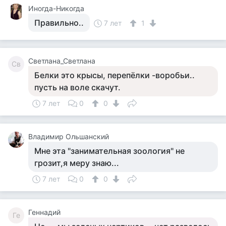
Иногда-Никогда
Правильно..
7 лет
1
Светлана_Светлана
Св
Белки это крысы, перепёлки -воробьи..
пусть на воле скачут.
7 лет
0
0
Владимир Ольшанский
Мне эта "занимательная зоология" не
грозит,я меру знаю...
7 лет
0
0
Геннадий
Ге