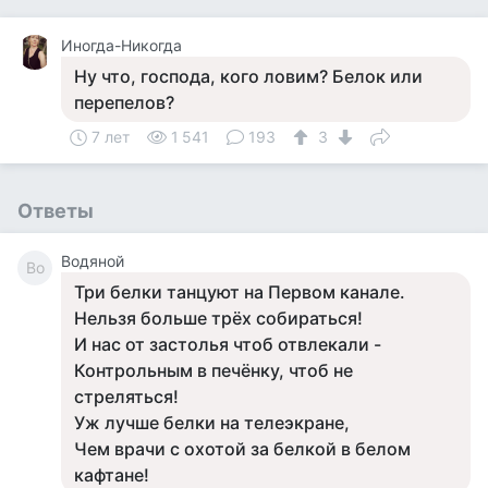
Иногда-Никогда
Ну что, господа, кого ловим? Белок или
перепелов?
7 лет
1 541
193
3
Ответы
Водяной
Во
Три белки танцуют на Первом канале.
Нельзя больше трёх собираться!
И нас от застолья чтоб отвлекали -
Контрольным в печёнку, чтоб не
стреляться!
Уж лучше белки на телеэкране,
Чем врачи с охотой за белкой в белом
кафтане!