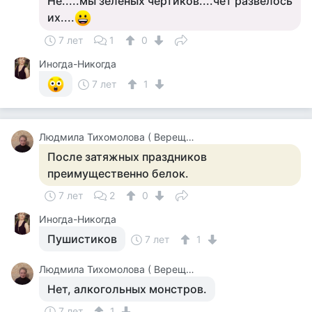
Не.....мы зеленых чертиков....чет развелось
их....
7 лет
1
0
Иногда-Никогда
7 лет
1
Людмила Тихомолова ( Верещагина )
После затяжных праздников
преимущественно белок.
7 лет
2
0
Иногда-Никогда
Пушистиков
7 лет
1
Людмила Тихомолова ( Верещагина )
Нет, алкогольных монстров.
7 лет
1