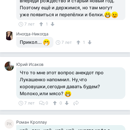
впереди рождество и старый новый год.
Поэтому ещё и держимся, но там могут
уже появиться и перепёлки и белки.
7 лет
1
Иногда-Никогда
Прикол...
7 лет
1
Юрий Исаков
Что то мне этот вопрос анекдот про
Лукашенко напомнил. Ну,что
коровушки,сегодня давать будем?
Молоко,или мясо?
7 лет
0
0
Роман Кроллау
РК