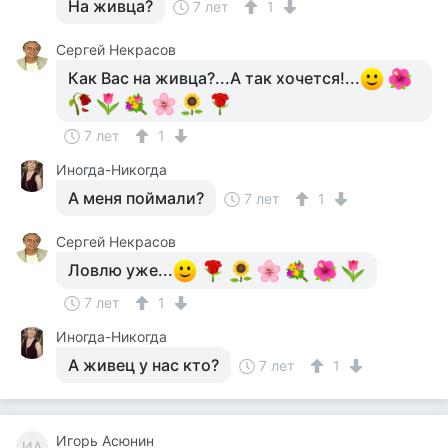
На живца?
7 лет
1
Сергей Некрасов
Как Вас на живца?...А так хочется!...
7 лет
1
Иногда-Никогда
А меня поймали?
7 лет
1
Сергей Некрасов
Ловлю уже...
7 лет
1
Иногда-Никогда
А живец у нас кто?
7 лет
1
Игорь Асюнин
ИА