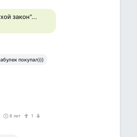
ой закон"...
абулек покупал)))
8 лет
1