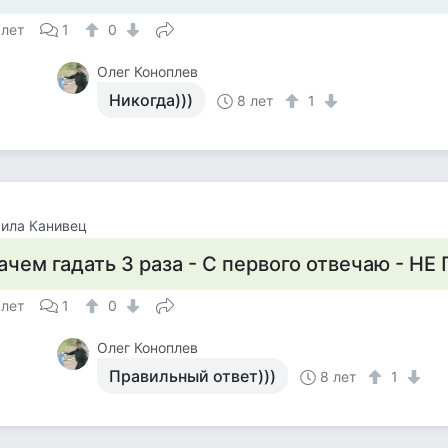
 лет
1
0
Олег Коноплев
Никогда)))
8 лет
1
ила Канивец
ачем гадать 3 раза - С первого отвечаю - Н
 лет
1
0
Олег Коноплев
Правильный ответ)))
8 лет
1