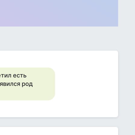
етил есть
оявился род