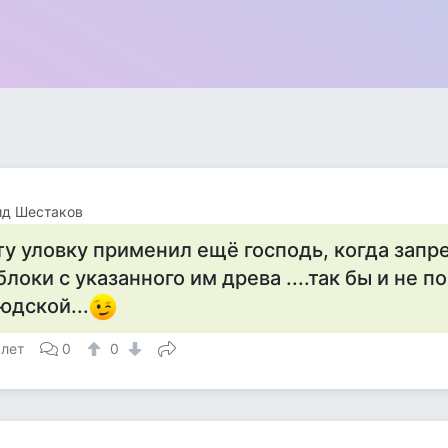
ид Шестаков
ту уловку применил ещё господь, когда запр
блоки с указанного им древа ....так бы и не п
юдской...
 лет
0
0