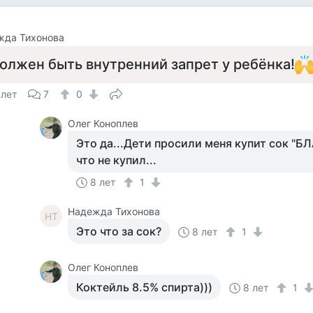
жда Тихонова
олжен быть внутренний запрет у ребёнка!
 лет
7
0
Олег Коноплев
Это да...Дети просили меня купит сок "Б
что не купил...
8 лет
1
Надежда Тихонова
НТ
Это что за сок?
8 лет
1
Олег Коноплев
Коктейль 8.5% спирта)))
8 лет
1