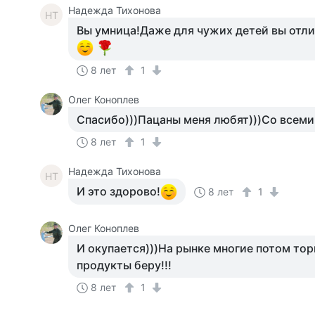
Надежда Тихонова
НТ
Вы умница!Даже для чужих детей вы отлич
8 лет
1
Олег Коноплев
Спасибо)))Пацаны меня любят)))Со всеми 
8 лет
1
Надежда Тихонова
НТ
И это здорово!
8 лет
1
Олег Коноплев
И окупается)))На рынке многие потом тор
продукты беру!!!
8 лет
1