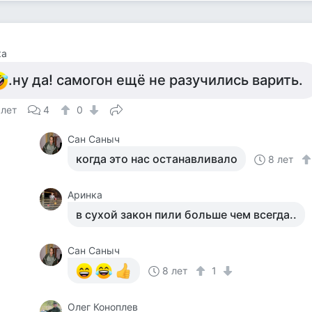
ка
.ну да! самогон ещё не разучились варить.
 лет
4
0
Сан Саныч
когда это нас останавливало
8 лет
Аринка
в сухой закон пили больше чем всегда..
Сан Саныч
8 лет
1
Олег Коноплев