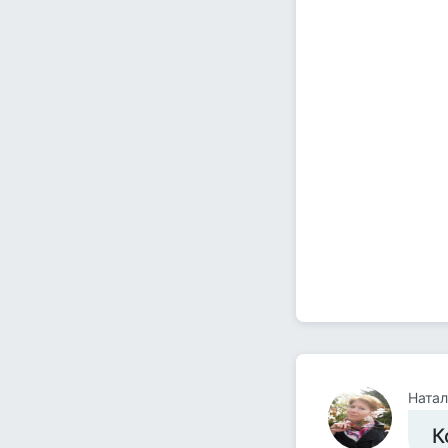
Ната
К