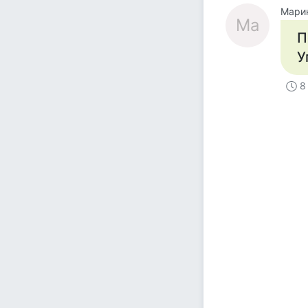
Мари
Ма
П
У
8