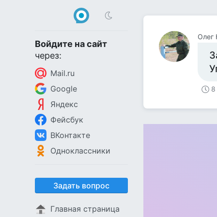
Олег 
Войдите на сайт
З
через:
У
Mail.ru
Google
8
Яндекс
Фейсбук
ВКонтакте
Одноклассники
Задать вопрос
Главная страница