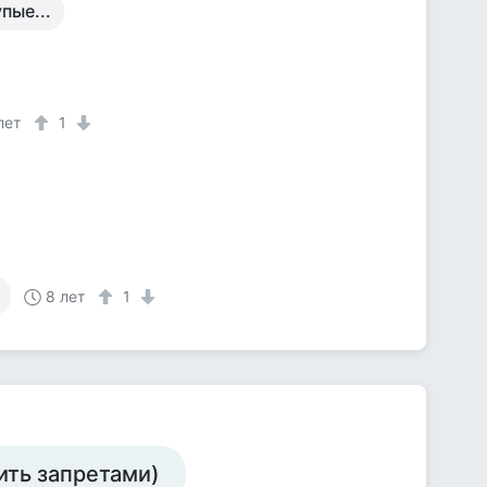
пые...
лет
1
8 лет
1
ить запретами)