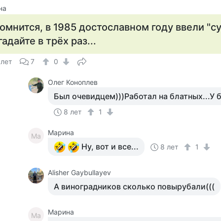
на
омнится, в 1985 достославном году ввели "сух
гадайте в трёх раз...
 лет
7
0
Олег Коноплев
Был очевидцем)))Работал на блатных...У б
8 лет
1
Марина
Ма
Ну, вот и все...
8 лет
1
Alisher Gaybullayev
А виноградников сколько повырубали(((
Марина
Ма