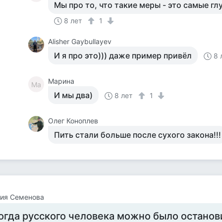
Мы про то, что такие меры - это самые глу
8 лет
1
Alisher Gaybullayev
И я про это))) даже пример привёл
8 
Марина
Ма
И мы два)
8 лет
1
Олег Коноплев
Пить стали больше после сухого закона!!!
лия Семенова
огда русского человека можно было останов