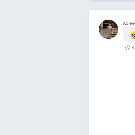
Арин
8