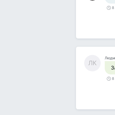
8
Людм
ЛК
З
8