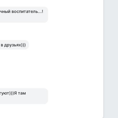
ный воспитатель...!
в друзьях)))
гуют)))Я там