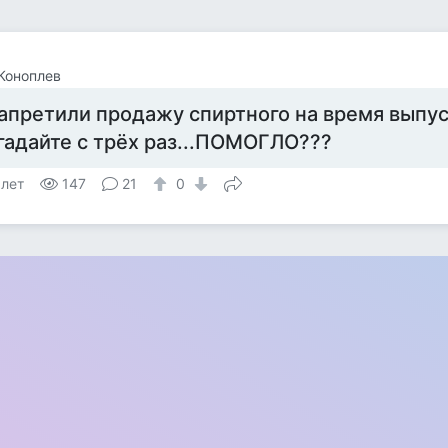
Коноплев
апретили продажу спиртного на время выпус
гадайте с трёх раз...ПОМОГЛО???
 лет
147
21
0