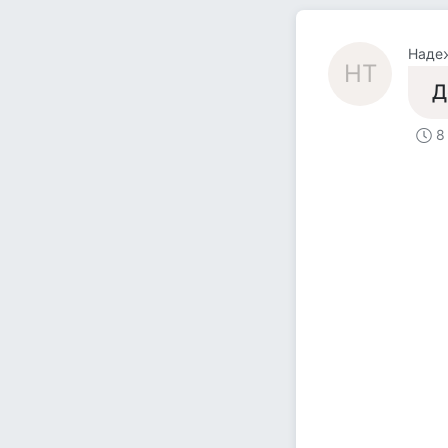
Наде
НТ
Д
8