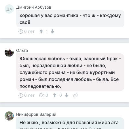
Дмитрий Арбузов
ДА
хорошая у вас романтика - что ж - каждому
своё
6 лет
1
Ольга
Юношеская любовь - была, законный брак -
был, неразделенной любви - не было,
служебного романа - не было,курортный
роман - был,последняя любовь - была. Все
последовательно.
6 лет
0
0
Никифоров Валерий
Не знаю , возможно для познания мира эта