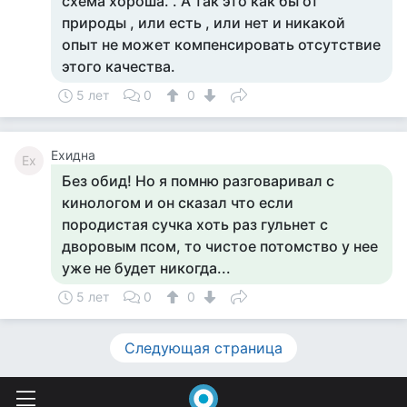
схема хороша. . А так это как бы от
природы , или есть , или нет и никакой
опыт не может компенсировать отсутствие
этого качества.
5 лет
0
0
Ехидна
Ех
Без обид! Но я помню разговаривал с
кинологом и он сказал что если
породистая сучка хоть раз гульнет с
дворовым псом, то чистое потомство у нее
уже не будет никогда...
5 лет
0
0
Следующая страница