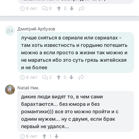
6 лет
0
0
Дмитрий Арбузов
ДА
лучше сняться в сериале или сериалах -
там хоть известность и гордыню потешить
можно а если просто в жизни так можно и
не мараться ибо это суть грязь житейская
и не более
6 лет
2
0
Natali Ник.
дикие люди видят то, в чем сами
барахтаются... без юмора и без
романтики))) все это можно пройти и с
одним мужем... ну с двумя, если брак
первый не удался...
6 лет
1