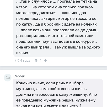
....так и случилось ... прогнала ее тетка на
каток ... на котором она только ползком
могла передвигаться ... нашлись два
помощника . актеры . которые таскали ее
по катку . да и бросили сидеть на коленях
... после котка они провожали ее до дома .
разговорились . и что то в ней заметили .
предложили поучавствовать в конкурсе ..
она его выиграла ... замуж вышла за одного
из них ..
4 года
1
Сергей
Се
Конечно иначе, если речь о выборе
мужчины, а сама собственная жизнь
должна интересовать саму женщину. А по
ее поведению мужчина решит, нужна ему
такая или нет и смотря для чего. )