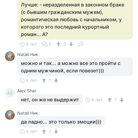
Лучше: - неразделенная в законном браке
(с бывшим гражданским мужем),
романтическая любовь с начальником, у
которого это последний курортный
роман... А?
6 лет
5
0
Natali Ник.
можно и так... а можно все это пройти с
одним мужчиной, если повезет)))
6 лет
1
Alex Sher
AS
нет, он же не выдержит
6 лет
1
Natali Ник.
да ладно... это только эмоции)))
6 лет
1