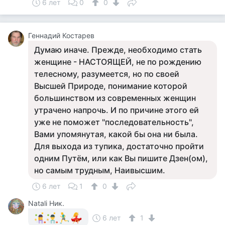
6 лет
0
0
Геннадий Костарев
Думаю иначе. Прежде, необходимо стать
женщине - НАСТОЯЩЕЙ, не по рождению
телесному, разумеется, но по своей
Высшей Природе, понимание которой
большинством из современных женщин
утрачено напрочь. И по причине этого ей
уже не поможет "последовательность",
Вами упомянутая, какой бы она ни была.
Для выхода из тупика, достаточно пройти
одним Путём, или как Вы пишите Дзен(ом),
но самым трудным, Наивысшим.
6 лет
1
0
Natali Ник.
6 лет
1