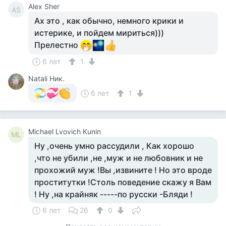
Alex Sher
AS
Ах это , как обычно, немного крики и
истерике, и пойдем мириться)))
Прелестно
6 лет
1
Natali Ник.
6 лет
1
Michael Lvovich Kunin
ML
Ну ,очень умно рассудили , Как хорошо
,что не убили ,не ,муж и не любовник и не
прохожий муж !Вы ,извините ! Но это вроде
проститутки !Столь поведение скажу я Вам
! Ну ,на крайняк -----по русски -Бляди !
6 лет
26
0