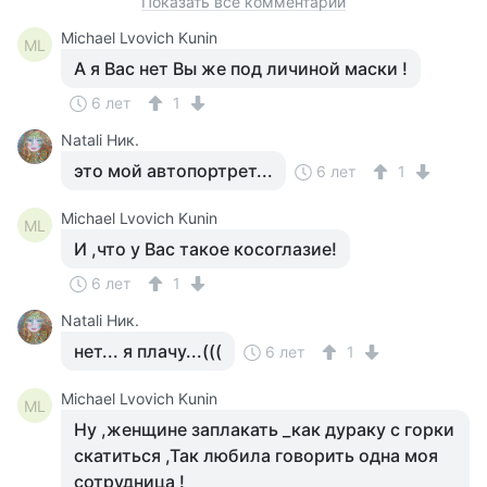
Показать все комментарии
Michael Lvovich Kunin
ML
А я Вас нет Вы же под личиной маски !
6 лет
1
Natali Ник.
это мой автопортрет...
6 лет
1
Michael Lvovich Kunin
ML
И ,что у Вас такое косоглазие!
6 лет
1
Natali Ник.
нет... я плачу...(((
6 лет
1
Michael Lvovich Kunin
ML
Ну ,женщине заплакать _как дураку с горки
скатиться ,Так любила говорить одна моя
сотрудница !