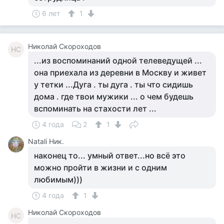
6 лет
1
Николай Скороходов
НС
...из воспоминаний одной телеведущей ...
она приехала из деревни в Москву и живет
у тетки ...Дуга . ты дуга . ты что сидишь
дома . где твои мужики ... о чем будешь
вспоминать на стахости лет ...
4 года
2
1
Natali Ник.
наконец то... умный ответ...но всё это
можно пройти в жизни и с одним
любимым)))
4 года
1
Николай Скороходов
НС