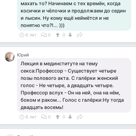
махать то? Начинаем с тех времён, когда
косички и чёлочки и продолжаем до седин
и лысин. Ну кому ещё неймётся и не
понятно что?!... )))
6 лет
0
0
Юрий
Лекция в мединституте на тему
секса:Профессор - Существует четыре
позы полового акта. С галёрки женский
голос - Не четыре, а двадцать четыре.
Профессор вслух - Он на ней, она на нём,
боком и раком... Голос с галёрки:Ну тогда
двадцать восемь!
6 лет
0
0