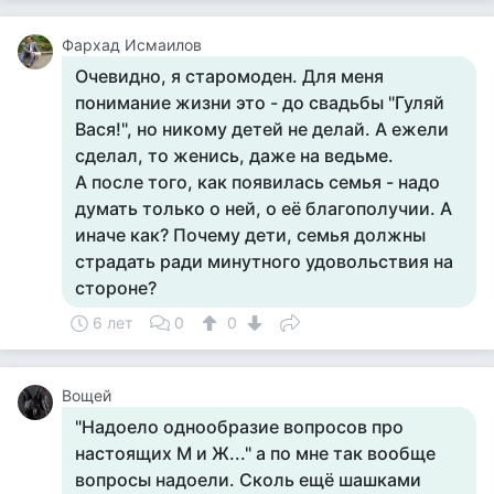
Фархад Исмаилов
Очевидно, я старомоден. Для меня
понимание жизни это - до свадьбы "Гуляй
Вася!", но никому детей не делай. А ежели
сделал, то женись, даже на ведьме.
А после того, как появилась семья - надо
думать только о ней, о её благополучии. А
иначе как? Почему дети, семья должны
страдать ради минутного удовольствия на
стороне?
6 лет
0
0
Вощей
"Надоело однообразие вопросов про
настоящих М и Ж..." а по мне так вообще
вопросы надоели. Сколь ещё шашками