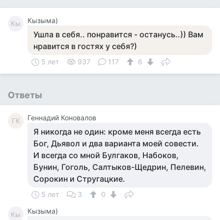
Кызыма)
Кы
Ушла в себя.. понравится - останусь..)) Вам
нравится в гостях у себя?)
5 лет
937
117
6
Ответы
Геннадий Коновалов
ГК
Я никогда не один: кроме меня всегда есть
Бог, Дьявол и два варианта моей совести.
И всегда со мной Булгаков, Набоков,
Бунин, Гоголь, Салтыков-Щедрин, Пелевин,
Сорокин и Стругацкие.
5 лет
3
0
Кызыма)
Кы