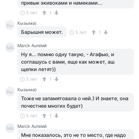
привык экивоками и намеками...
5 лет
1
Кызыма)
Кы
Барышня может.
5 лет
1
Marck Aurelий
MA
Ну я... помню одну такую, - Агафью, и
соглашусь с вами, еще как может, аш
щепки летят))
5 лет
1
Кызыма)
Кы
Тоже не запамятовала о ней.) И знаете, она
почестнее многих будет)
5 лет
1
Marck Aurelий
MA
Мне показалось, это не то место, где надо