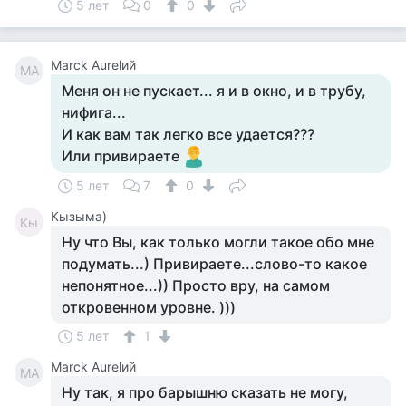
5 лет
0
0
Marck Aurelий
MA
Меня он не пускает... я и в окно, и в трубу,
нифига...
И как вам так легко все удается???
Или привираете
5 лет
7
0
Кызыма)
Кы
Ну что Вы, как только могли такое обо мне
подумать...) Привираете...слово-то какое
непонятное...)) Просто вру, на самом
откровенном уровне. )))
5 лет
1
Marck Aurelий
MA
Ну так, я про барышню сказать не могу,