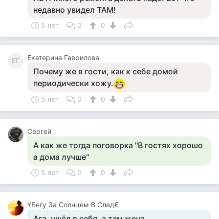
недавно увидел ТАМ!
5 лет
0
0
Екатерина Гаврилова
ЕГ
Почему же в гости, как к себе домой
периодически хожу.
5 лет
0
0
Сергей
А как же тогда поговорка "В гостях хорошо
а дома лучше"
5 лет
0
0
¥Бегу За Солнцем В След€
Ага, ушёл в себя, а там жена