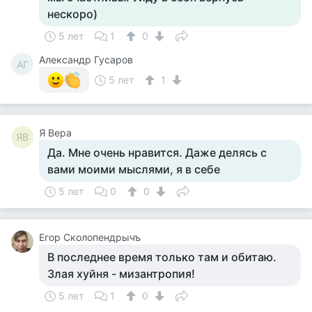
нескоро)
5 лет
1
0
Александр Гусаров
АГ
5 лет
1
Я Вера
ЯВ
Да. Мне очень нравится. Даже делясь с
вами моими мыслями, я в себе
5 лет
0
0
Егор Сколопендрычъ
В последнее время только там и обитаю.
Злая хуйня - мизантропия!
5 лет
1
0