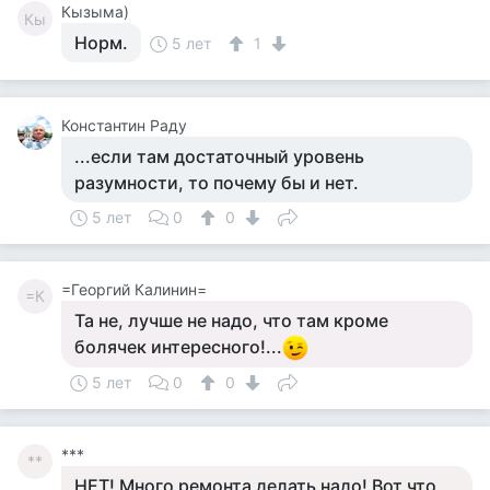
Кызыма)
Кы
Норм.
5 лет
1
Константин Раду
...если там достаточный уровень
разумности, то почему бы и нет.
5 лет
0
0
=Георгий Калинин=
=К
Та не, лучше не надо, что там кроме
болячек интересного!...
5 лет
0
0
***
**
НЕТ! Много ремонта делать надо! Вот что