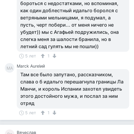
бороться с недостатками, но вспоминая,
как один доблестный идальго боролся с
ветряными мельницами, я подумал, а
пусть, черт побери... от меня ничего не
убудет)) мы с Агафьей подружились, она
слегка меня за шалости бранила, но в
летний сад гулять мы не пошли))
5 лет
1
Marck Aurelий
MA
Там все было запутано, рассказчиком,
слава о б идальго перешагнула границы Ла
Манчи, и король Испании захотел увидеть
этого достойного мужа, и послал за ним
отряд
5 лет
1
Вячеслав