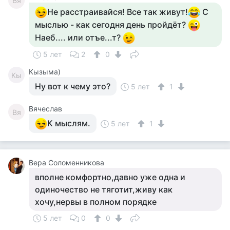
Вя
Не расстраивайся! Все так живут!
С
мыслью - как сегодня день пройдёт?
Наеб.... или отъе...т?
5 лет
2
0
Кызыма)
Кы
Ну вот к чему это?
5 лет
1
Вячеслав
Вя
К мыслям.
5 лет
1
Вера Соломенникова
вполне комфортно,давно уже одна и
одиночество не тяготит,живу как
хочу,нервы в полном порядке
5 лет
0
0