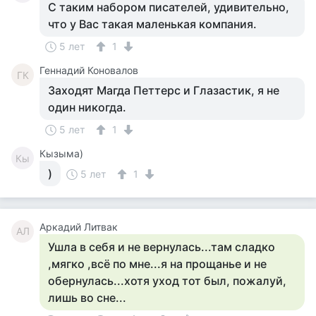
С таким набором писателей, удивительно,
что у Вас такая маленькая компания.
5 лет
1
Геннадий Коновалов
ГК
Заходят Магда Петтерс и Глазастик, я не
один никогда.
5 лет
1
Кызыма)
Кы
)
5 лет
1
Аркадий Литвак
АЛ
Ушла в себя и не вернулась...там сладко
,мягко ,всё по мне...я на прощанье и не
обернулась...хотя уход тот был, пожалуй,
лишь во сне...