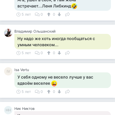
встречает...Леня Либкинд
5 лет
0
0
Владимир Ольшанский
Ну надо же хоть иногда пообщаться с
умным человеком...
5 лет
0
0
Isa Vertu
IV
У себя одному не весело лучше у вас
вдвоём веселее
5 лет
0
0
Ник Никтов
НН