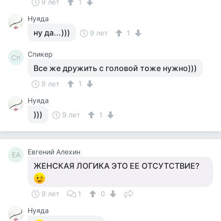
9 лет
1
Нуяда
ну да...)))
9 лет
1
Спикер
Сп
Все же дружить с головой тоже нужно)))
9 лет
1
Нуяда
)))
9 лет
1
Евгений Алехин
ЕА
ЖЕНСКАЯ ЛОГИКА ЭТО ЕЕ ОТСУТСТВИЕ?
9 лет
1
0
Нуяда