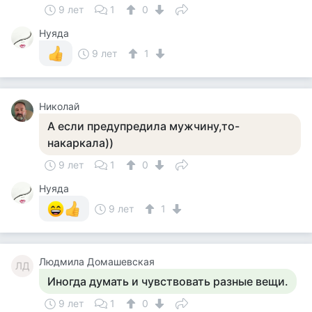
9 лет
1
0
Нуяда
9 лет
1
Николай
А если предупредила мужчину,то-
накаркала))
9 лет
1
0
Нуяда
9 лет
1
Людмила Домашевская
ЛД
Иногда думать и чувствовать разные вещи.
9 лет
1
0