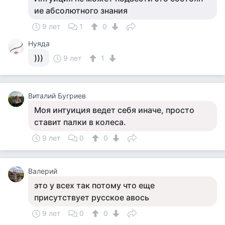
ие абсолютного знания
9 лет
1
0
Нуяда
)))
9 лет
1
Виталий Бугриев
Моя интуиция ведет себя иначе, просто
ставит палки в колеса.
9 лет
0
0
Валерий
это у всех так потому что еще
присутствует русское авось
9 лет
0
0