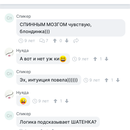
Спикер
Сп
СПИННЫМ МОЗГОМ чувствую,
блондинка)))
9 лет
7
0
Нуяда
А вот и нет уж ки
9 лет
1
Спикер
Сп
Эх, интуиция повела))))))
9 лет
1
Нуяда
9 лет
1
Спикер
Сп
Логика подсказывает ШАТЕНКА?