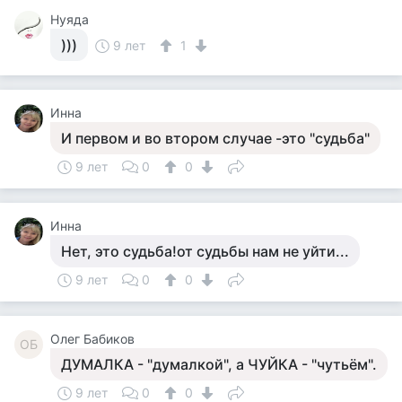
Нуяда
)))
9 лет
1
Инна
И первом и во втором случае -это "судьба"
9 лет
0
0
Инна
Нет, это судьба!от судьбы нам не уйти...
9 лет
0
0
Олег Бабиков
ОБ
ДУМАЛКА - "думалкой", а ЧУЙКА - "чутьём".
9 лет
0
0