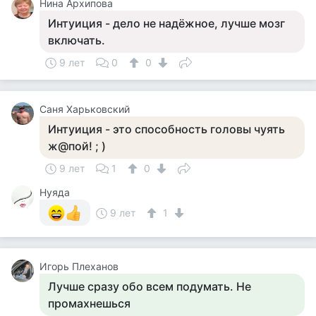
Нина Архипова
Интуиция - дело не надёжное, лучше мозг
включать.
9 лет
0
0
Саня Харьковский
Интуиция - это способность головы чуять
ж@пой! ; )
9 лет
1
0
Нуяда
9 лет
1
Игорь Плеханов
Лучше сразу обо всем подумать. Не
промахнешься