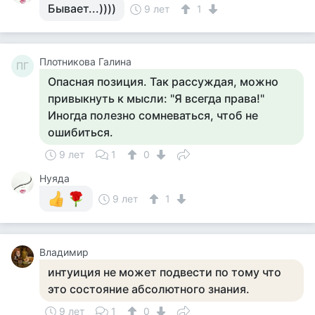
Бывает...))))
9 лет
1
Плотникова Галина
ПГ
Опасная позиция. Так рассуждая, можно
привыкнуть к мысли: "Я всегда права!"
Иногда полезно сомневаться, чтоб не
ошибиться.
9 лет
1
0
Нуяда
9 лет
1
Владимир
интуиция не может подвести по тому что
это состояние абсолютного знания.
9 лет
1
0