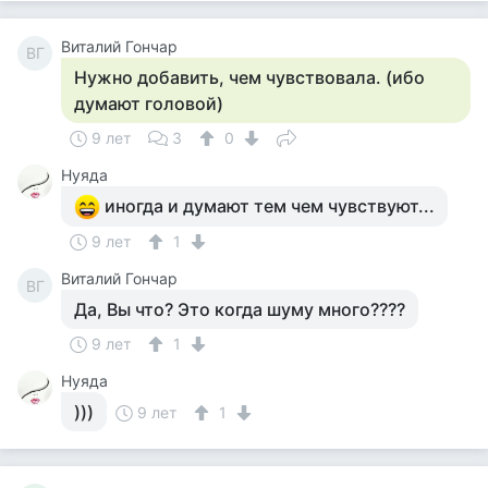
Виталий Гончар
ВГ
Нужно добавить, чем чувствовала. (ибо
думают головой)
9 лет
3
0
Нуяда
иногда и думают тем чем чувствуют...
9 лет
1
Виталий Гончар
ВГ
Да, Вы что? Это когда шуму много????
9 лет
1
Нуяда
)))
9 лет
1