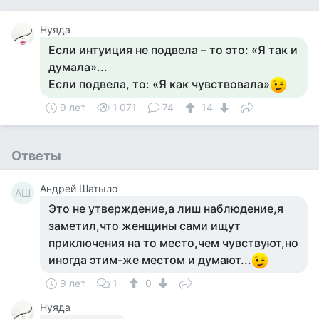
Нуяда
Если интуиция не подвела – то это: «Я так и
думала»...
Если подвела, то: «Я как чувствовала»
9 лет
1 071
74
14
Ответы
Андрей Шатыло
АШ
Это не утверждение,а лиш наблюдение,я
заметил,что женщины сами ищут
приключения на то место,чем чувствуют,но
иногда этим-же местом и думают...
9 лет
1
0
Нуяда