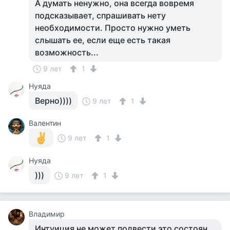
А думать ненужно, она всегда вовремя
подсказывает, спрашивать нету
необходимости. Просто нужно уметь
слышать ее, если еще есть такая
возможность...
9 лет
1
Нуяда
Верно))))
9 лет
1
Валентин
9 лет
1
Нуяда
)))
9 лет
1
Владимир
Интуиция не может подвести это состоян