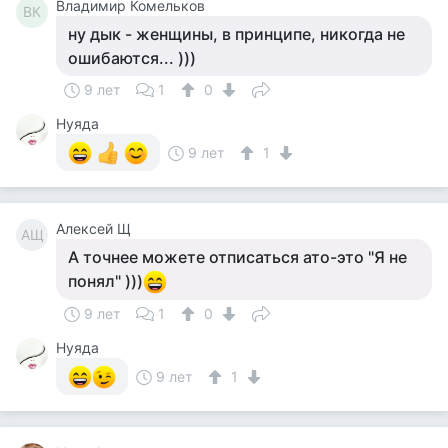
Владимир Комельков
ВК
ну дык - женщины, в принципе, никогда не
ошибаются... )))
9 лет
1
0
Нуяда
9 лет
1
Алексей Щ
АЩ
А точнее можете отписаться ато-это "Я не
понял" )))
9 лет
1
0
Нуяда
9 лет
1