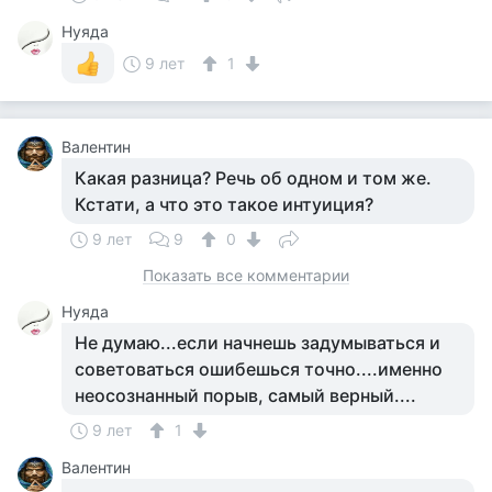
Нуяда
9 лет
1
Валентин
Какая разница? Речь об одном и том же.
Кстати, а что это такое интуиция?
9 лет
9
0
Показать все комментарии
Нуяда
Не думаю...если начнешь задумываться и
советоваться ошибешься точно....именно
неосознанный порыв, самый верный....
9 лет
1
Валентин