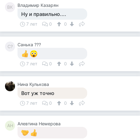
Владимир Казарян
ВК
Ну и правильно....
7 лет
0
0
Санька ???
С?
7 лет
0
0
Нина Кулькова
Вот уж точно
7 лет
0
0
Алевтина Немерова
АН