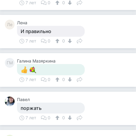
7 лет
0
0
Лена
Ле
И правильно
7 лет
0
0
Галина Мазяркина
ГМ
7 лет
0
0
Павел
поржать
7 лет
0
0