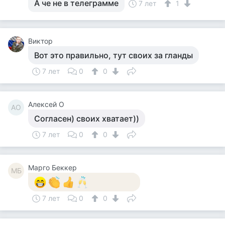
А че не в телеграмме
7 лет
1
Виктор
Вот это правильно, тут своих за гланды
7 лет
0
0
Алексей О
АО
Согласен) своих хватает))
7 лет
0
0
Mарго Беккер
MБ
7 лет
0
0