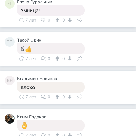
Елена Гуральник
ЕГ
Умница!
7 лет
0
0
Такой Один
ТО
☝
7 лет
0
0
Владимир Новиков
ВН
плохо
7 лет
0
0
Клим Елдаков
7 лет
0
0