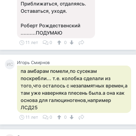
Приближаться, отдаляясь.
Оставаться, уходя.
Роберт Рождественский
..........ПОДУМАЮ
11 лет
0
0
Игорь Смирнов
ИС
па амбарам помели,по сусекам
поскребли... т.е. колобка сделали из
того,что осталось с незапамятных времен,а
там уже наверняка плесень была.а она как
основа для галюциногенов,например
ЛСД25
11 лет
0
0