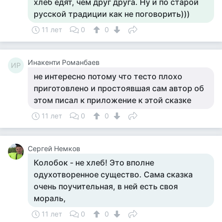
хлеб едят, чем друг друга. Ну и по старой
русской традиции как не поговорить)))
11 лет
0
0
Инакенти Романбаев
ИР
не интересно потому что тесто плохо
приготовлено и простоявшая сам автор об
этом писал к приложение к этой сказке
11 лет
0
0
Сергей Немков
Колобок - не хлеб! Это вполне
одухотворенное существо. Сама сказка
очень поучительная, в ней есть своя
мораль,
11 лет
0
0