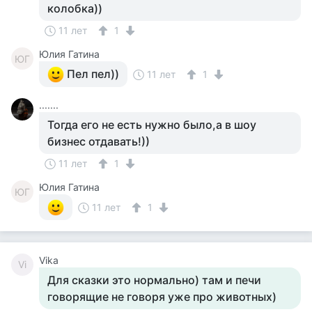
колобка))
11 лет
1
Юлия Гатина
ЮГ
Пел пел))
11 лет
1
.......
Тогда его не есть нужно было,а в шоу
бизнес отдавать!))
11 лет
1
Юлия Гатина
ЮГ
11 лет
1
Vika
Vi
Для сказки это нормально) там и печи
говорящие не говоря уже про животных)