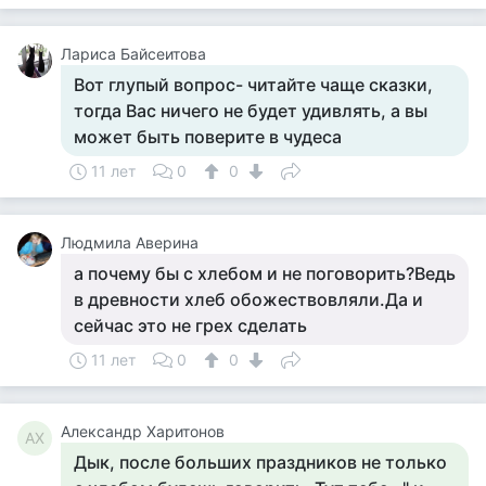
Лариса Байсеитова
Вот глупый вопрос- читайте чаще сказки,
тогда Вас ничего не будет удивлять, а вы
может быть поверите в чудеса
11 лет
0
0
Людмила Аверина
а почему бы с хлебом и не поговорить?Ведь
в древности хлеб обожествовляли.Да и
сейчас это не грех сделать
11 лет
0
0
Александр Харитонов
АХ
Дык, после больших праздников не только