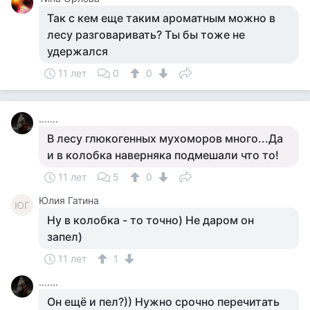
Так с кем еще таким ароматным можно в
лесу разговаривать? Ты бы тоже не
удержался
11 лет
0
0
.......
В лесу глюкогенных мухоморов много...Да
и в колобка наверняка подмешали что то!
11 лет
5
0
Юлия Гатина
ЮГ
Ну в колобка - то точно) Не даром он
запел)
11 лет
1
.......
Он ещё и пел?)) Нужно срочно перечитать