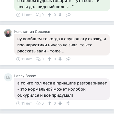
с хлебом будешь говорить. Тут тебе .." и
лес и дол видений полны..."
11 лет
0
0
Константин Дроздов
ну вообщем то когда я слушал эту сказку, я
про наркотики ничего не знал, те кто
рассказывали - тоже...
11 лет
0
0
Lazzy Bonne
LB
а то что пол леса в принципе разговаривает
- это нормально? может колобок
обкурился и все придумал!
11 лет
0
0