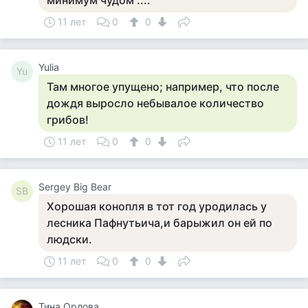
минимум чудом ....
11 лет
0
0
Yulia
Yu
Там многое упущено; например, что после
дождя выросло небывалое количество
грибов!
11 лет
0
0
Sergey Big Bear
SB
Хорошая конопля в тот год уродилась у
лесника Пафнутьича,и барыжил он ей по
людски.
11 лет
0
0
Тина Орлова