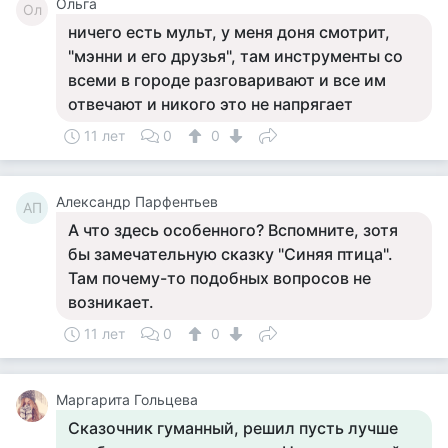
Ольга
Ол
ничего есть мульт, у меня доня смотрит,
"мэнни и его друзья", там инструменты со
всеми в городе разговаривают и все им
отвечают и никого это не напрягает
11 лет
0
0
Александр Парфентьев
АП
А что здесь особенного? Вспомните, зотя
бы замечательную сказку "Синяя птица".
Там почему-то подобных вопросов не
возникает.
11 лет
0
0
Маргарита Гольцева
Сказочник гуманный, решил пусть лучше