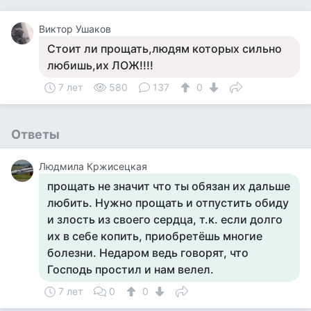
Виктор Ушаков
Стоит ли прощать,людям которых сильно
любишь,их ЛОЖ!!!!
7 лет
580
137
0
Ответы
Людмила Кржисецкая
прощать не значит что ты обязан их дальше
любить. Нужно прощать и отпустить обиду
и злость из своего сердца, т.к. если долго
их в себе копить, приобретёшь многие
болезни. Недаром ведь говорят, что
Господь простил и нам велел.
7 лет
0
0