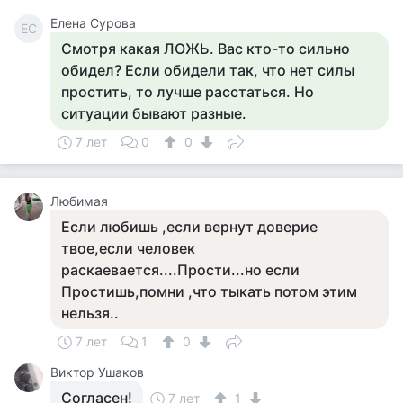
Елена Сурова
ЕС
Смотря какая ЛОЖЬ. Вас кто-то сильно
обидел? Если обидели так, что нет силы
простить, то лучше расстаться. Но
ситуации бывают разные.
7 лет
0
0
Любимая
Если любишь ,если вернут доверие
твое,если человек
раскаевается....Прости...но если
Простишь,помни ,что тыкать потом этим
нельзя..
7 лет
1
0
Виктор Ушаков
Согласен!
7 лет
1