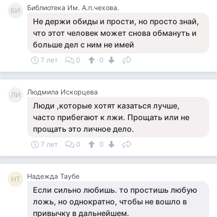
Библиотека Им. А.п.чехова.
БИ
Не держи обиды и прости, но просто знай,
что этот человек может снова обмануть и
больше дел с ним не имей
7 лет
0
0
Людмила Искорцева
ЛИ
Люди ,которые хотят казаться лучше,
часто прибегают к лжи. Прощать или не
прощать это личное дело.
7 лет
0
0
Надежда Таубе
НТ
Если сильно любишь. то простишь любую
ложь, но однократно, чтобы не вошло в
привычку в дальнейшем.