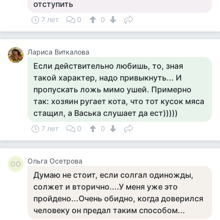
отступить
7 лет
0
0
Лариса Виткалова
Если действительно любишь, то, зная
такой характер, надо привыкнуть... И
пропускать ложь мимо ушей. Примерно
так: хозяин ругает кота, что тот кусок мяса
стащил, а Васька слушает да ест)))))
7 лет
0
0
Ольга Осетрова
ОО
Думаю не стоит, если солгал одиножды,
солжет и вторично....У меня уже это
пройдено...Очень обидно, когда доверился
человеку он предал таким способом...