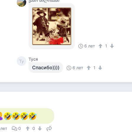
ვასო წილოსანი
6 лет
1
Tycя
Ty
Спасибо))))
6 лет
1
а
 лет
0
0