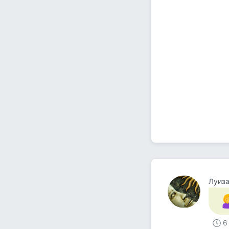
Луиз
6