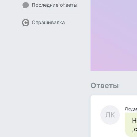
Последние ответы
Спрашивалка
Ответы
Людми
ЛК
Н
,