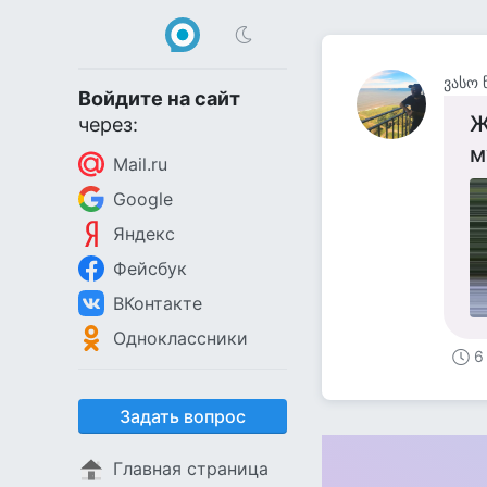
ვასო 
Войдите на сайт
Ж
через:
м
Mail.ru
Google
Яндекс
Фейсбук
ВКонтакте
Одноклассники
6
Задать вопрос
Главная страница