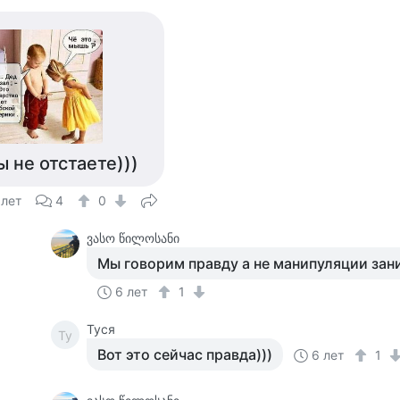
ы не отстаете)))
 лет
4
0
ვასო წილოსანი
Мы говорим правду а не манипуляции зан
6 лет
1
Tycя
Ty
Вот это сейчас правда)))
6 лет
1