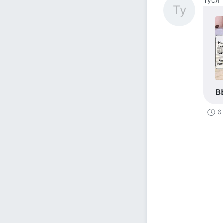
Tycя
Ty
в
6