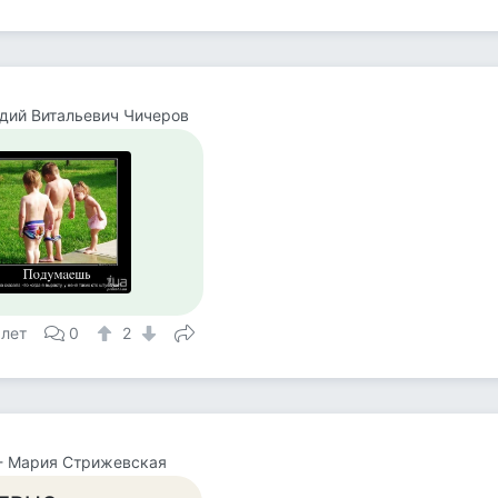
дий Витальевич Чичеров
 лет
0
2
- Мария Стрижевская