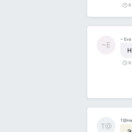
6
~ Eva
~E
Н
6
Т@Ня
Т@
Э