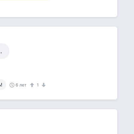
.
!
6 лет
1