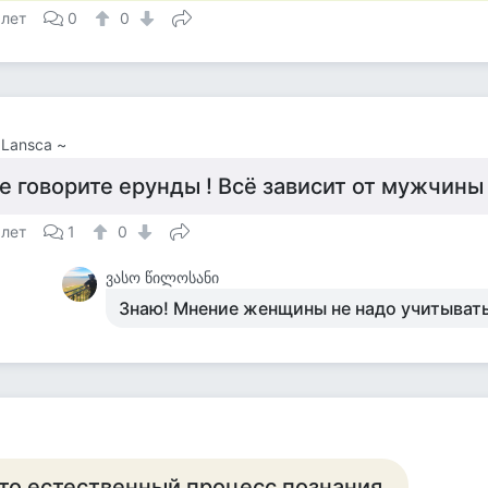
 лет
0
0
 Lansca ~
е говорите ерунды ! Всё зависит от мужчины 
 лет
1
0
ვასო წილოსანი
Знаю! Мнение женщины не надо учитывать
то естественный процесс познания