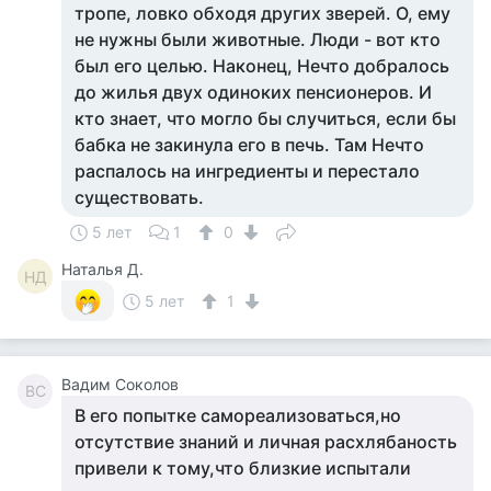
тропе, ловко обходя других зверей. О, ему
не нужны были животные. Люди - вот кто
был его целью. Наконец, Нечто добралось
до жилья двух одиноких пенсионеров. И
кто знает, что могло бы случиться, если бы
бабка не закинула его в печь. Там Нечто
распалось на ингредиенты и перестало
существовать.
5 лет
1
0
Наталья Д.
НД
5 лет
1
Вадим Соколов
ВС
В его попытке самореализоваться,но
отсутствие знаний и личная расхлябаность
привели к тому,что близкие испытали