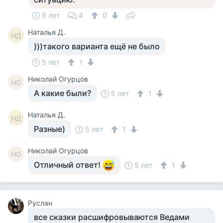
5 лет
4
0
Наталья Д.
НД
)))такого варианта ещё не было
5 лет
1
Николай Огурцов
НО
А какие были?
5 лет
1
Наталья Д.
НД
Разные)
5 лет
1
Николай Огурцов
НО
Отличный ответ!
5 лет
1
Руслан
все сказки расшифровываются Ведами