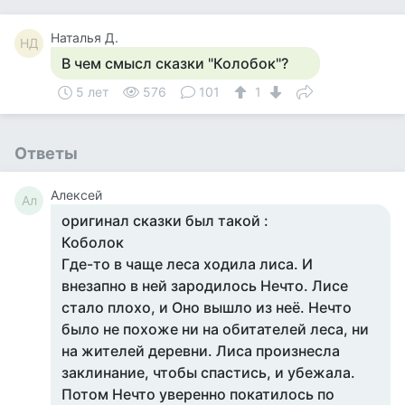
Наталья Д.
НД
В чем смысл сказки "Колобок"?
5 лет
576
101
1
Ответы
Алексей
Ал
оригинал сказки был такой :
Коболок
Где-то в чаще леса ходила лиса. И
внезапно в ней зародилось Нечто. Лисе
стало плохо, и Оно вышло из неё. Нечто
было не похоже ни на обитателей леса, ни
на жителей деревни. Лиса произнесла
заклинание, чтобы спастись, и убежала.
Потом Нечто уверенно покатилось по