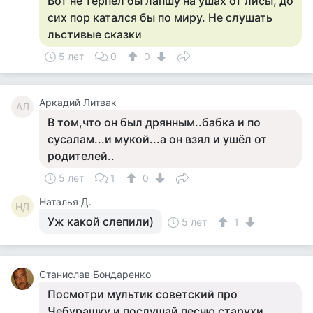
Вот не терпел бы лапшу на ушах от лисы, до
сих пор катался бы по миру. Не слушать
льстивые сказки
5 лет
0
0
Аркадий Литвак
АЛ
В том,что он был дрянным..бабка и по
сусалам...и мукой...а он взял и ушёл от
родителей..
5 лет
1
0
Наталья Д.
НД
Уж какой слепили)
5 лет
1
Станислав Бондаренко
Посмотри мультик советский про
Чебурашку и послушай песню старухи