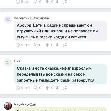
5 лет
0
0
Валентина Соколова
ВС
Абсурд.Дети в садике спрашивают он
игрушечный или живой и не попадает ли
ему пыль в глазки когда он катится.
5 лет
0
0
Она
Он
Сказка и есть сказка.нефиг взрослым
переделывать все сказки на секс и
запретные темы.дети сами разберутся
5 лет
0
0
Чио-Чио-Сан