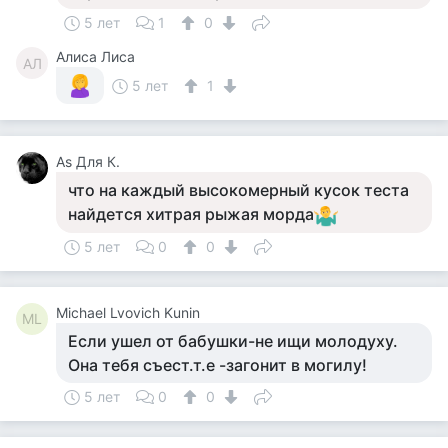
5 лет
1
0
Алиса Лиса
АЛ
5 лет
1
Аs Для К.
что на каждый высокомерный кусок теста
найдется хитрая рыжая морда
5 лет
0
0
Michael Lvovich Kunin
ML
Если ушел от бабушки-не ищи молодуху.
Она тебя съест.т.е -загонит в могилу!
5 лет
0
0