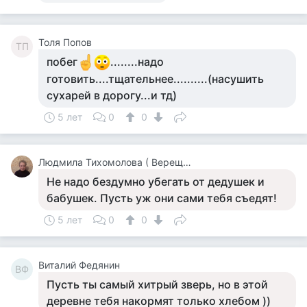
Толя Попов
ТП
побег
........надо
готовить....тщательнее..........(насушить
сухарей в дорогу...и тд)
5 лет
0
0
Людмила Тихомолова ( Верещагина )
Не надо бездумно убегать от дедушек и
бабушек. Пусть уж они сами тебя съедят!
5 лет
0
0
Виталий Федянин
ВФ
Пусть ты самый хитрый зверь, но в этой
деревне тебя накормят только хлебом ))