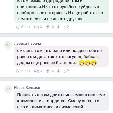
В том смысле где родился там и
пригодился.И что от судьбы не уйдешь а
наоборот все потеряешь.И еще работать с
тем что есть и не искать другова.
5 лет
0
0
Лариса Ларина
ЛЛ
смысл в том, что рано или поздно тебя ве
равно съедят...так хоть погулял, бабка с
дедом еще раньше бы съели...
5 лет
0
0
Игорь Кольцов
ИК
Показать детям движение земли в системе
космических координат. Смену эпох, а с
нею и климатических изменений.