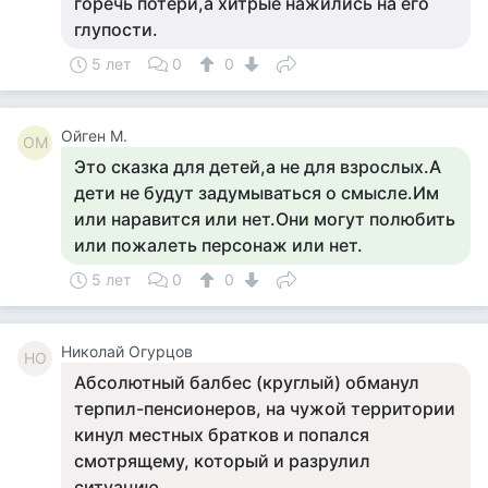
горечь потери,а хитрые нажились на его
глупости.
5 лет
0
0
Ойген М.
ОМ
Это сказка для детей,а не для взрослых.А
дети не будут задумываться о смысле.Им
или наравится или нет.Они могут полюбить
или пожалеть персонаж или нет.
5 лет
0
0
Николай Огурцов
НО
Абсолютный балбес (круглый) обманул
терпил-пенсионеров, на чужой территории
кинул местных братков и попался
смотрящему, который и разрулил
ситуацию.