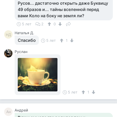
Русов... дастаточно открыть даже Буквицу
49 образов и... тайны вселенной перед
вами Коло на боку не земля ли?
5 лет
2
0
Наталья Д.
НД
Спасибо
5 лет
1
Руслан
5 лет
1
Андрей
Ан