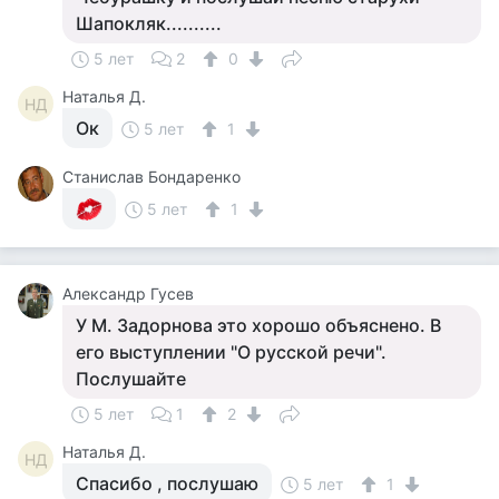
Шапокляк..........
5 лет
2
0
Наталья Д.
НД
Ок
5 лет
1
Станислав Бондаренко
5 лет
1
Александр Гусев
У М. Задорнова это хорошо объяснено. В
его выступлении "О русской речи".
Послушайте
5 лет
1
2
Наталья Д.
НД
Спасибо , послушаю
5 лет
1