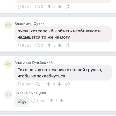
8 лет
0
0
Владимир Сухих
ВС
очень хотелось бы объять необъятное и
надышатся то же не могу
8 лет
0
0
Анатолий Кульбицкий
АК
Тихо плыву по течению с полной грудью,
чтобы не захлебнуться
8 лет
1
0
Оксана Чупецкая
ОЧ
8 лет
1