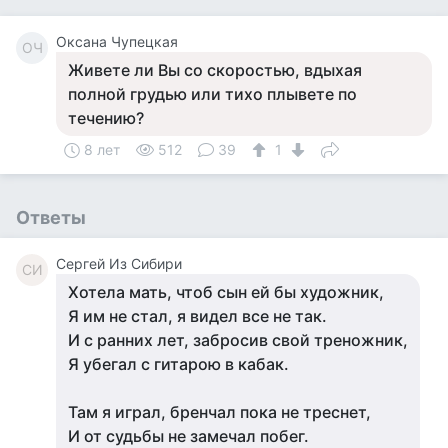
Оксана Чупецкая
ОЧ
Живете ли Вы со скоростью, вдыхая
полной грудью или тихо плывете по
течению?
8 лет
512
39
1
Ответы
Cергей Из Сибири
CИ
Хотела мать, чтоб сын ей бы художник,
Я им не стал, я видел все не так.
И с ранних лет, забросив свой треножник,
Я убегал с гитарою в кабак.
Там я играл, бренчал пока не треснет,
И от судьбы не замечал побег.