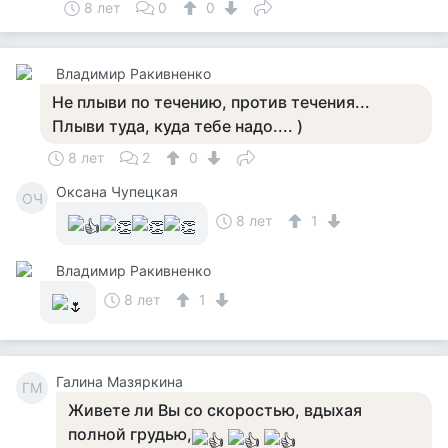
8 лет
0
0
Владимир Ракивненко
Не плыви по течению, против течения...
Плыви туда, куда тебе надо.... )
8 лет
2
0
Оксана Чупецкая
ОЧ
8 лет
1
Владимир Ракивненко
8 лет
1
Галина Мазяркина
ГМ
Живете ли Вы со скоростью, вдыхая
полной грудью,