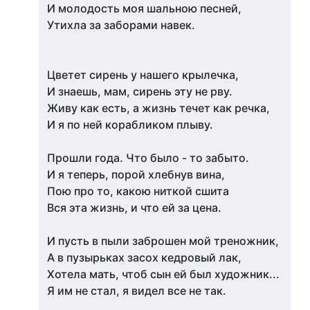
И молодость моя шальною песней,
Утихла за заборами навек.
Цветет сирень у нашего крылечка,
И знаешь, мам, сирень эту не рву.
Живу как есть, а жизнь течет как речка,
И я по ней корабликом плыву.
Прошли года. Что было - то забыто.
И я теперь, порой хлебнув вина,
Пою про то, какою ниткой сшита
Вся эта жизнь, и что ей за цена.
И пусть в пыли заброшен мой треножник,
А в пузырьках засох кедровый лак,
Хотела мать, чтоб сын ей был художник...
Я им не стал, я видел все не так.