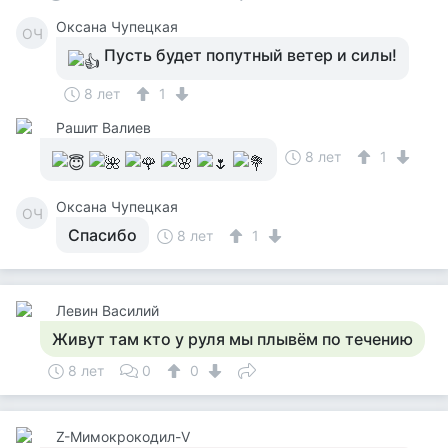
Оксана Чупецкая
ОЧ
Пусть будет попутный ветер и силы!
8 лет
1
Рашит Валиев
8 лет
1
Оксана Чупецкая
ОЧ
Спасибо
8 лет
1
Левин Василий
Живут там кто у руля мы плывём по течению
8 лет
0
0
Z-Мимокрокодил-V