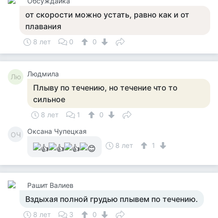
Обсуждайка
от скорости можно устать, равно как и от
плавания
8 лет
0
0
Людмила
Лю
Плыву по течению, но течение что то
сильное
8 лет
1
0
Оксана Чупецкая
ОЧ
8 лет
1
Рашит Валиев
Вздыхая полной грудью плывем по течению.
8 лет
3
0