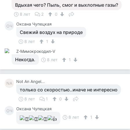
Вдыхая чего? Пыль, смог и выхлопные газы?
8 лет
2
0
Оксана Чупецкая
ОЧ
Свежий воздух на природе
8 лет
1
Z-Мимокрокодил-V
Некогда.
8 лет
1
Not An Angel...
NA
только со скоростью..иначе не интересно
8 лет
1
0
Оксана Чупецкая
ОЧ
8 лет
1