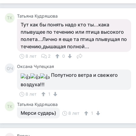
Татьяна Кудряшова
ТК
Тут как бы понять надо кто ты...кака
плывущее по течению или птица высокого
полета...Лично я еще та птица плывущая по
течению,дышащая полной...
8 лет
2
0
Оксана Чупецкая
ОЧ
Попутного ветра и свежего
воздуха!!!
8 лет
1
Татьяна Кудряшова
ТК
Мерси сударь)
8 лет
1
Ворон