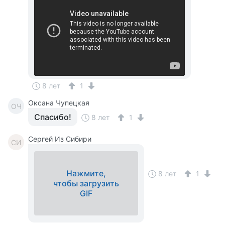
8 лет
1
Оксана Чупецкая
ОЧ
Спасибо!
8 лет
1
Cергей Из Сибири
CИ
Нажмите,
8 лет
1
чтобы загрузить
GIF