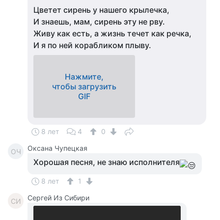
Цветет сирень у нашего крылечка,
И знаешь, мам, сирень эту не рву.
Живу как есть, а жизнь течет как речка,
И я по ней корабликом плыву.
Нажмите,
чтобы загрузить
GIF
8 лет
4
0
Оксана Чупецкая
ОЧ
Хорошая песня, не знаю исполнителя
8 лет
1
Cергей Из Сибири
CИ