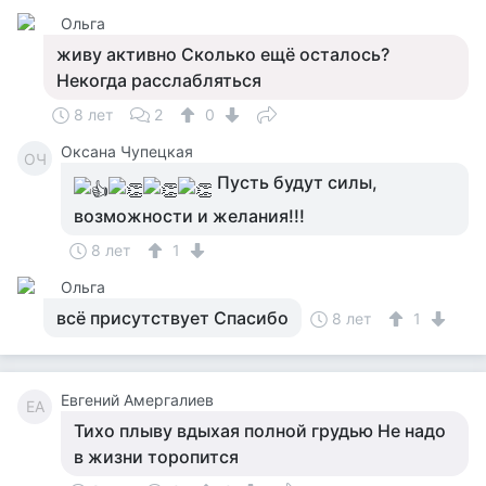
Ольга
живу активно Сколько ещё осталось?
Некогда расслабляться
8 лет
2
0
Оксана Чупецкая
ОЧ
Пусть будут силы,
возможности и желания!!!
8 лет
1
Ольга
всё присутствует Спасибо
8 лет
1
Евгений Амергалиев
ЕА
Тихо плыву вдыхая полной грудью Не надо
в жизни торопится