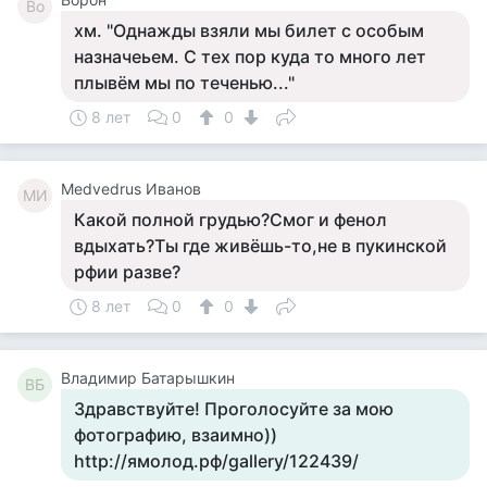
Во
хм. "Однажды взяли мы билет с особым
назначеьем. С тех пор куда то много лет
плывём мы по теченью..."
8 лет
0
0
Medvedrus Иванов
MИ
Какой полной грудью?Смог и фенол
вдыхать?Ты где живёшь-то,не в пукинской
рфии разве?
8 лет
0
0
Владимир Батарышкин
ВБ
Здравствуйте! Проголосуйте за мою
фотографию, взаимно))
http://ямолод.рф/gallery/122439/