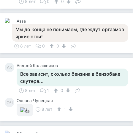
8 лет
0
0
Assa
Мы до конца не понимаем, где ждут оргазмов
яркие огни!
8 лет
0
0
Андрей Калашников
АК
Все зависит, сколько бензина в бензобаке
скутера...
8 лет
1
0
Оксана Чупецкая
ОЧ
8 лет
1