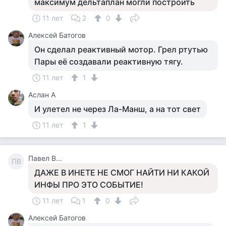
максимум дельтаплан могли построить
11 лет
2
0
Алексей Батогов
Он сделал реактивный мотор. Грел ртутью
Пары её создавали реактивную тягу.
11 лет
1
Аслан А
И улетел не через Ла-Манш, а на тот свет
11 лет
1
Павел В...
ПВ
ДАЖЕ В ИНЕТЕ НЕ СМОГ НАЙТИ НИ КАКОЙ
ИНФЫ ПРО ЭТО СОБЫТИЕ!
11 лет
1
0
Алексей Батогов