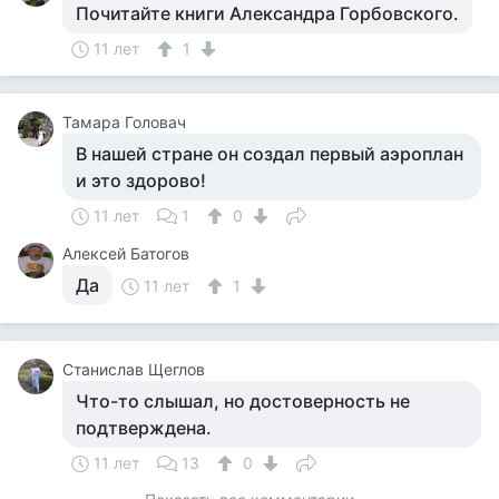
Почитайте книги Александра Горбовского.
11 лет
1
Тамара Головач
В нашей стране он создал первый аэроплан
и это здорово!
11 лет
1
0
Алексей Батогов
Да
11 лет
1
Станислав Щеглов
Что-то слышал, но достоверность не
подтверждена.
11 лет
13
0