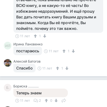
ВСЮ книгу, а не какую-то её часть! Во
избежание недоразумений. И ещё прошу
Вас дать почитать книгу Вашим друзьям и
знакомым. Когда Вы её прочтёте, Вы
поймёте. почему это так важно.
11 лет
1
Ирина Лановенко
ИЛ
постараюсь
11 лет
1
Алексей Батогов
Спасибо
11 лет
1
Бориска ...........
Б.
Теперь знаем
11 лет
2
0