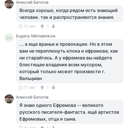
Алексей Батогов
Всегда хорошо, когда рядом есть знающий
человек. так и распространяются знания.
11 лет
1
Eugeny Mikhalenkow
EM
... а еще вранье и провокации. Но в этом
вам не переплюнуть клока и ефремова, как
ни старайтесь. А у ефремова вы найдете
блестящее владение всем мусором,
который только может произвести г.
Вальцман
11 лет
1
Алексей Батогов
Я знаю одного Ефремова -- великого
русского писателя-фантаста. ещё артистов
Ефремовых, отца и сына.
11 лет
1