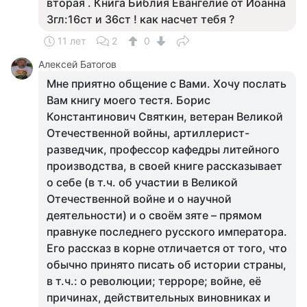
вторая . Книга Библия Евангелие от Иоанна
3гл:16ст и 36ст ! как насчет тебя ?
11 лет
2
0
Алексей Батогов
Мне приятно общение с Вами. Хочу послать
Вам книгу моего тестя. Борис
Константинович Святкин, ветеран Великой
Отечественной войны, артиллерист-
разведчик, профессор кафедры литейного
производства, в своей книге рассказывает
о себе (в т.ч. об участии в Великой
Отечественной войне и о научной
деятельности) и о своём зяте – прямом
правнуке последнего русского императора.
Его рассказ в корне отличается от того, что
обычно принято писать об истории страны,
в т.ч.: о революции; терроре; войне, её
причинах, действительных виновниках и