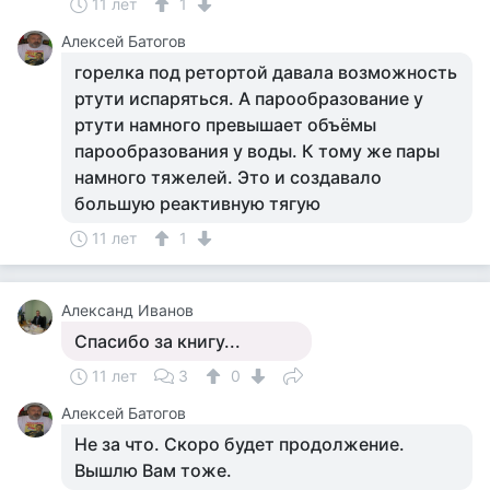
11 лет
1
Алексей Батогов
горелка под ретортой давала возможность
ртути испаряться. А парообразование у
ртути намного превышает объёмы
парообразования у воды. К тому же пары
намного тяжелей. Это и создавало
большую реактивную тягую
11 лет
1
Александ Иванов
Спасибо за книгу...
11 лет
3
0
Алексей Батогов
Не за что. Скоро будет продолжение.
Вышлю Вам тоже.