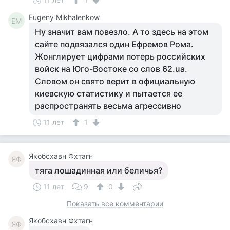
Eugeny Mikhalenkow
EM
Ну значит вам повезло. А то здесь на этом
сайте подвязался один Ефремов Рома.
Жонглирует цифрами потерь российских
войск на Юго-Востоке со слов 62.ua.
Словом он свято верит в официальную
киевскую статистику и пытается ее
распространять весьма агрессивно
11 лет
1
Якобсхавн Фхтагн
ЯФ
тяга лошадинная или беличья?
11 лет
9
0
Показать все комментарии
Якобсхавн Фхтагн
ЯФ