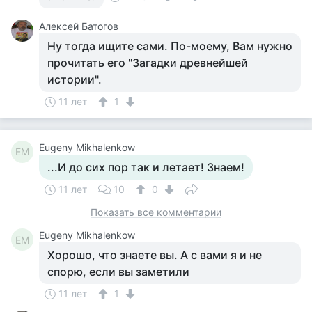
Алексей Батогов
Ну тогда ищите сами. По-моему, Вам нужно
прочитать его "Загадки древнейшей
истории".
11 лет
1
Eugeny Mikhalenkow
EM
...И до сих пор так и летает! Знаем!
11 лет
10
0
Показать все комментарии
Eugeny Mikhalenkow
EM
Хорошо, что знаете вы. А с вами я и не
спорю, если вы заметили
11 лет
1