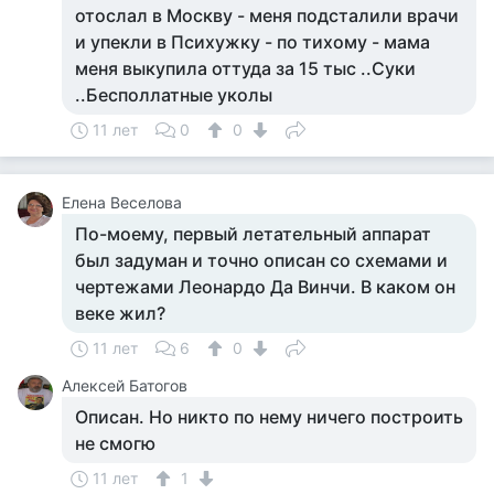
отослал в Москву - меня подсталили врачи
и упекли в Психужку - по тихому - мама
меня выкупила оттуда за 15 тыс ..Суки
..Бесполлатные уколы
11 лет
0
0
Елена Веселова
По-моему, первый летательный аппарат
был задуман и точно описан со схемами и
чертежами Леонардо Да Винчи. В каком он
веке жил?
11 лет
6
0
Алексей Батогов
Описан. Но никто по нему ничего построить
не смогю
11 лет
1