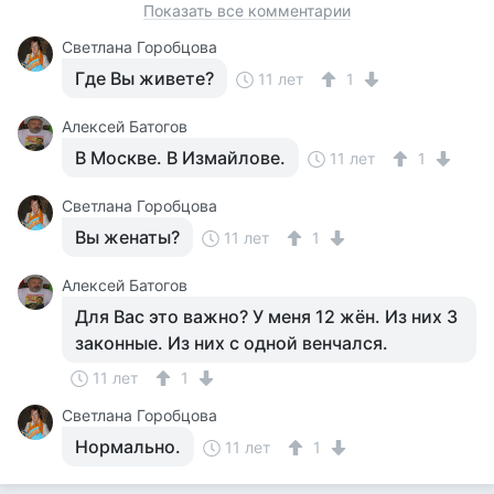
Показать все комментарии
Светлана Горобцова
Где Вы живете?
11 лет
1
Алексей Батогов
В Москве. В Измайлове.
11 лет
1
Светлана Горобцова
Вы женаты?
11 лет
1
Алексей Батогов
Для Вас это важно? У меня 12 жён. Из них 3
законные. Из них с одной венчался.
11 лет
1
Светлана Горобцова
Нормально.
11 лет
1