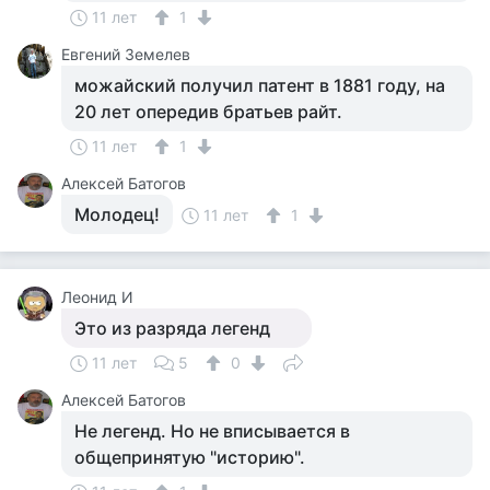
11 лет
1
Евгений Земелев
можайский получил патент в 1881 году, на
20 лет опередив братьев райт.
11 лет
1
Алексей Батогов
Молодец!
11 лет
1
Леонид И
Это из разряда легенд
11 лет
5
0
Алексей Батогов
Не легенд. Но не вписывается в
общепринятую "историю".