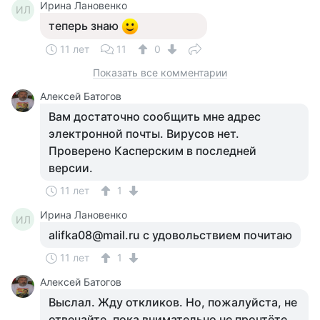
Ирина Лановенко
ИЛ
теперь знаю
11 лет
11
0
Показать все комментарии
Алексей Батогов
Вам достаточно сообщить мне адрес
электронной почты. Вирусов нет.
Проверено Касперским в последней
версии.
11 лет
1
Ирина Лановенко
ИЛ
alifka08@mail.ru с удовольствием почитаю
11 лет
1
Алексей Батогов
Выслал. Жду откликов. Но, пожалуйста, не
отвечайте, пока внимательно не прочтёте