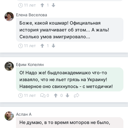
11 лет
1
Елена Веселова
Боже, какой кошмар! Официальная
история умалчивает об этом... А жаль!
Сколько умов эмигрировало...
11 лет
1
Ефим Копелян
О! Надо же! быдлоакадемишко что-то
изваяло, что не льет грязь на Украину!
Наверное оно свихнулось - с методички!
11 лет
0
0
Аслан А
Не думаю, в то время моторов не было,