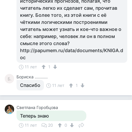
исторических прогнозов, полагая, что
читатель легко их сделает сам, прочитав
книгу. Более того, из этой книги с её
чёткими логическими построениями
читатель может узнать и кое-что важное о
себе: например, человек ли он в полном
смысле этого слова?
http://papumem.ru/data/documents/KNIGA.d
oc
11 лет
1
Бориска ...........
Б.
Спасибо
11 лет
1
Светлана Горобцова
Теперь знаю
11 лет
20
0