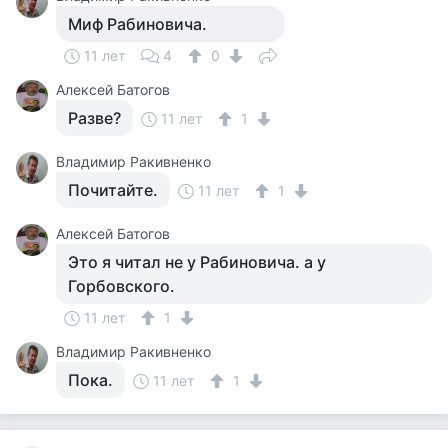
Миф Рабиновича.
11 лет
4
0
Алексей Батогов
Разве?
11 лет
1
Владимир Ракивненко
Почитайте.
11 лет
1
Алексей Батогов
Это я читал не у Рабиновича. а у
Горбовского.
11 лет
1
Владимир Ракивненко
Пока.
11 лет
1