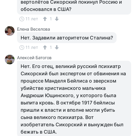
вертолётов Сикорский покинул Россию и
обосновался в США?
11 лет
1
Елена Веселова
Нет. Задавили авторитетом Сталина?
11 лет
1
Алексей Батогов
Нет. Его отец, великий русский психиатр
Сикорский был экспертом от обвинения на
процессе Манделя Бейлиса о зверском
убийстве христианского мальчика
Андрюши Ющинского, у которого была
выпита кровь. В октябре 1917 бейлисы
пришли к власти и вполне могли убить
сына великого психиатра. Вот
изобретатель Сикорский и вынужден был
бежать в США.