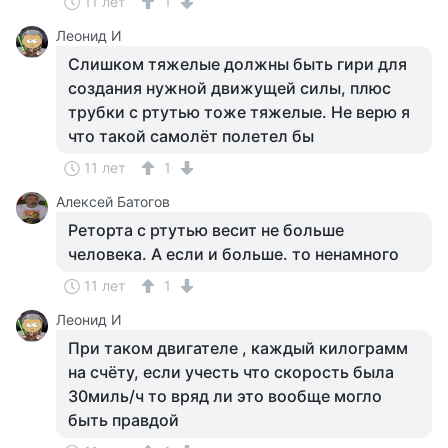
11 лет
1
Леонид И
Слишком тяжелые должны быть гири для
создания нужной движущей силы, плюс
трубки с ртутью тоже тяжелые. Не верю я
что такой самолёт полетел бы
11 лет
1
Алексей Батогов
Реторта с ртутью весит не больше
человека. А если и больше. то ненамного
11 лет
1
Леонид И
При таком двигателе , каждый килограмм
на счёту, если учесть что скорость была
30миль/ч то вряд ли это вообще могло
быть правдой