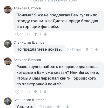
Показать все комментарии
Алексей Батогов
Почему? Я же не предлагаю Вам гулять по
городу голым. как Диоген, среди бела дня
и с горящим фонарём.
11 лет
1
Станислав Щеглов
Но предлагаете искать.
11 лет
1
Алексей Батогов
Разве трудно набрать в яндексе два слова.
которые я Вам уже сказал? Или Вы хотите,
чтобы я Вам переслал книги Горбовского
по электронной почте?
11 лет
1
Станислав Щеглов
Увольте.
11 лет
1