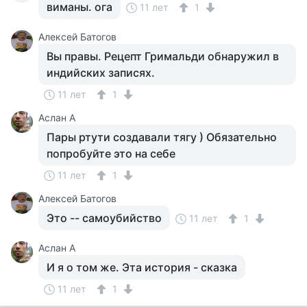
виманы. ога
11 лет
1
Алексей Батогов
Вы правы. Рецепт Гримальди обнаружил в
индийских записях.
11 лет
1
Аслан А
Пары ртути создавали тягу ) Обязательно
попробуйте это на себе
11 лет
1
Алексей Батогов
Это -- самоубийство
11 лет
1
Аслан А
И я о том же. Эта история - сказка
11 лет
1