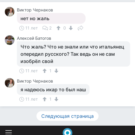
Виктор Чернаков
нет но жаль
11 лет
2
0
Алексей Батогов
Что жаль? Что не знали или что итальянец
опередил русского? Так ведь он не сам
изобрёл свой
11 лет
1
Виктор Чернаков
я надеюсь икар то был наш
11 лет
1
Следующая страница