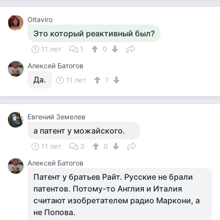
Oltaviro
Это который реактивный был?
11 лет
1
0
Алексей Батогов
Да.
11 лет
1
Евгений Земелев
а патент у можайского.
11 лет
3
0
Алексей Батогов
Патент у братьев Райт. Русские не брали
патентов. Потому-то Англия и Италия
считают изобретателем радио Маркони, а
не Попова.