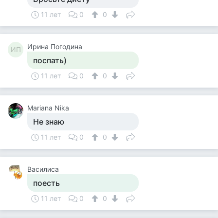
11 лет
0
0
Ирина Погодина
ИП
поспать)
11 лет
0
0
Mariana Nika
Не знаю
11 лет
0
0
Василиса
поесть
11 лет
0
0