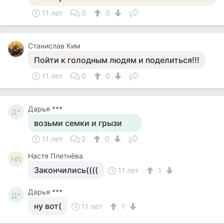
11 лет
0
0
Станислав Ким
Пойти к голодным людям и поделиться!!!
11 лет
0
0
Дарья ***
Д*
возьми семки и грызи
11 лет
2
0
Настя Плетнёва
НП
Закончились((((
11 лет
1
Дарья ***
Д*
ну вот(
11 лет
1