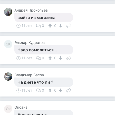
Андрей Прокопьев
выйти из магазина
11 лет
0
0
Эльдар Кудратов
ЭК
Надо помолиться ..
11 лет
0
0
Владимир Басов
На диете что ли ?
11 лет
0
0
Оксана
Ок
Бросьте диету