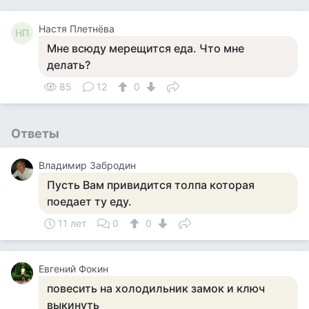
Настя Плетнёва
НП
Мне всюду мерещится еда. Что мне
делать?
85
12
0
Ответы
Владимир Забродин
Пусть Вам привидится толпа которая
поедает ту еду.
11 лет
0
0
Евгений Фокин
повесить на холодильник замок и ключ
выкинуть