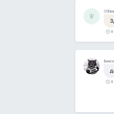
🧚‍♀️Ева
🧚‍
З
8
Бизсо
д
8