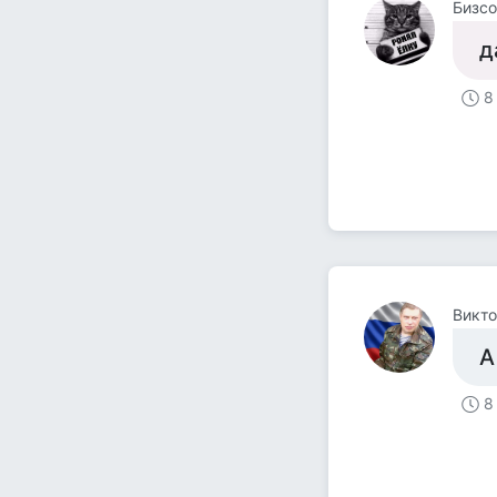
Бизсо
д
8
Викт
А
8