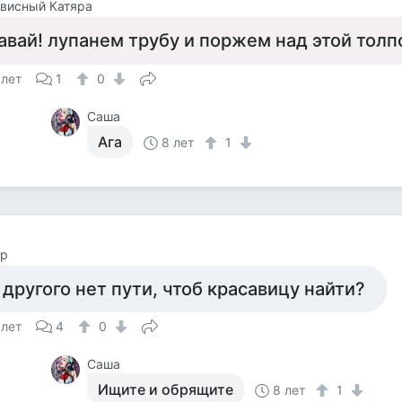
висный Катяра
авай! лупанем трубу и поржем над этой толп
 лет
1
0
Саша
Ага
8 лет
1
ор
 другого нет пути, чтоб красавицу найти?
 лет
4
0
Саша
Ищите и обрящите
8 лет
1