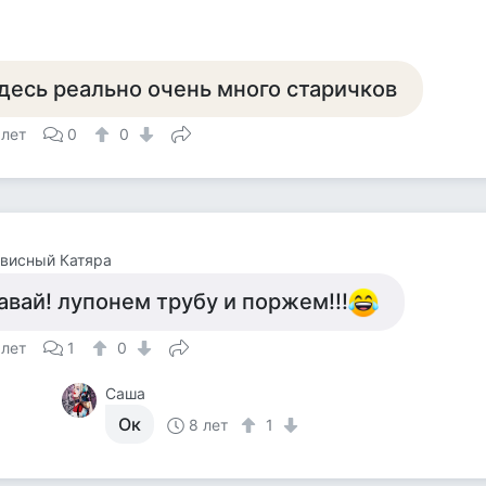
десь реально очень много старичков
 лет
0
0
висный Катяра
авай! лупонем трубу и поржем!!!
 лет
1
0
Саша
Ок
8 лет
1