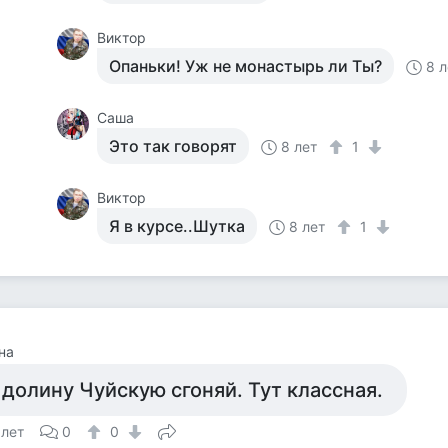
Виктор
Опаньки! Уж не монастырь ли Ты?
8 л
Саша
Это так говорят
8 лет
1
Виктор
Я в курсе..Шутка
8 лет
1
на
 долину Чуйскую сгоняй. Тут классная.
 лет
0
0