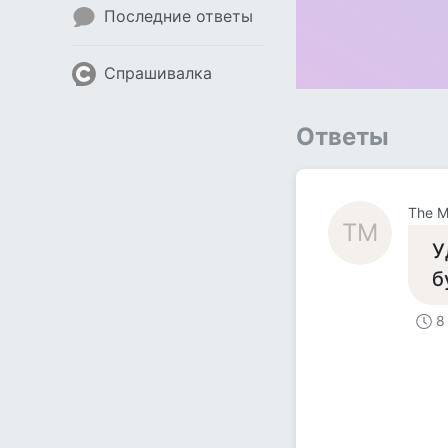
Последние ответы
Спрашивалка
Ответы
The 
TМ
У
б
8