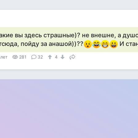
акие вы здесь страшные)? не внешне, а душой
тсюда, пойду за анашой))??
И ста
 лет
281
32
4