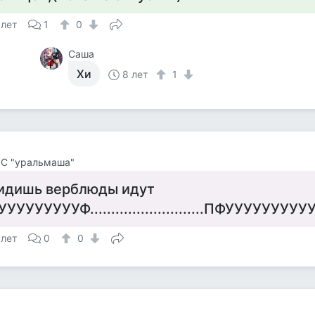
 лет
1
0
Саша
Хи
8 лет
1
 С "уральмаша"
идишь верблюды идут
УУУУУУУУУФ...........................ПФУУУУУУУУ
 лет
0
0