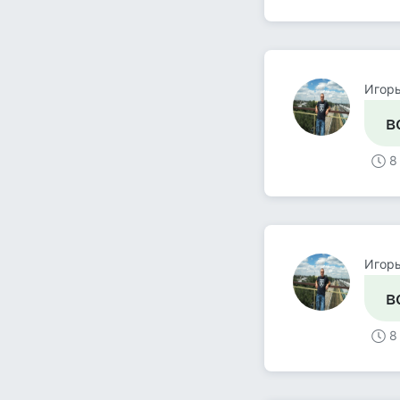
Игорь
в
8
Игорь
в
8