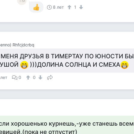
TМ
8 лет
1
menno) Rhfcjdcrbq
 МЕНЯ ДРУЗЬЯ В ТИМЕРТАУ ПО ЮНОСТИ БЫ
ДУШОЙ
)))ДОЛИНА СОЛНЦА И СМЕХА
 лет
0
0
сли хорошенько курнешь,-уже станешь всем
евицей,(пока не отпустит)