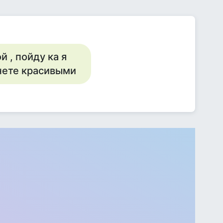
 , пойду ка я
нете красивыми