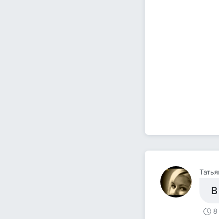
Татья
В
8