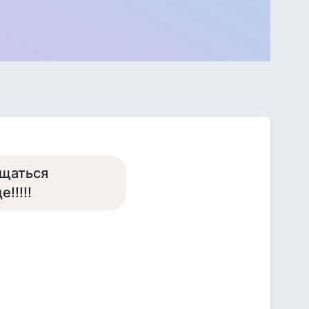
бщаться
!!!!!