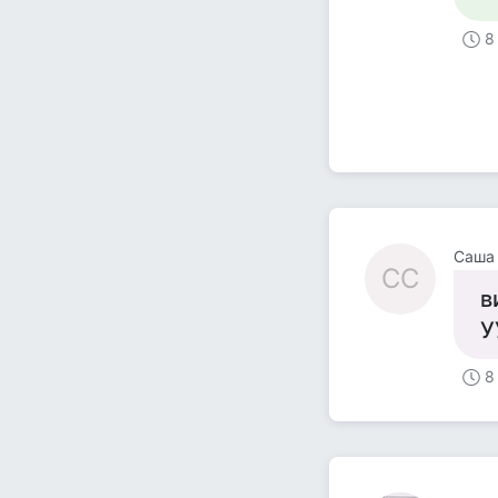
8
Саша
СС
в
У
8