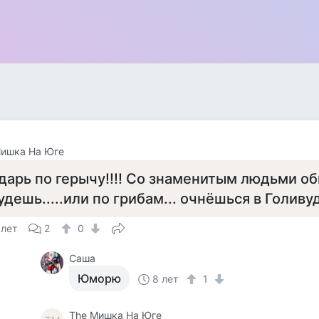
Мишка На Юге
дарь по герычу!!!! Со знаменитым людьми о
удешь.....или по грибам... очнёшься в Голивуде
 лет
2
0
Саша
Юморю
8 лет
1
The Мишка На Юге