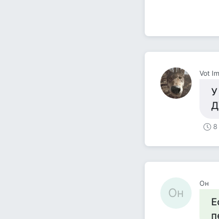
Vot I
У
8
Он
Он
Е
п