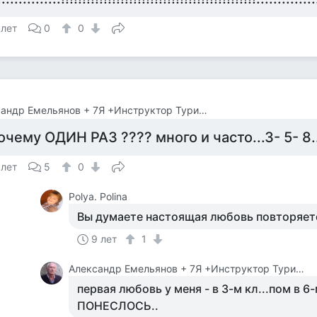
 лет
0
0
Александр Емельянов + 7Я +Инструктор Туризма
очему ОДИН РАЗ ???? много и часто...3- 5- 8...
 лет
5
0
Polya. Polina
Вы думаете настоящая любовь повторяет
9 лет
1
Александр Емельянов + 7Я +Инструктор Туризма
первая любовь у меня - в 3-м кл...пом в 6-м
ПОНЕСЛОСЬ..