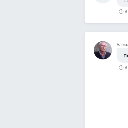
9
п
9