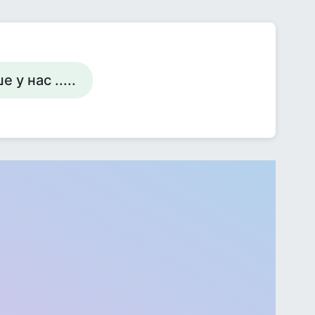
у нас .....