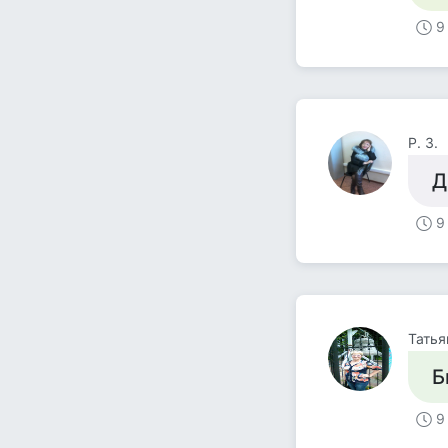
9
Р. З.
Д
9
Татья
Б
9