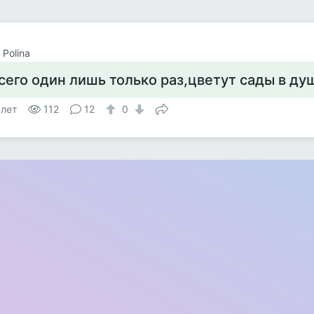
 Polina
сего один лишь только раз,цветут сады в душе 
 лет
112
12
0