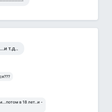
.и т.д..
ся???
...потом в 18 лет..и -