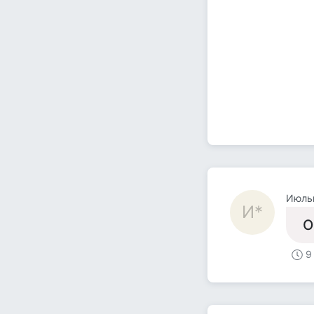
Июльк
И*
О
9