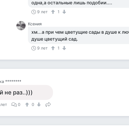
одна,а остальные лишь подобии....
9 лет
1
Ксения
хм...а при чем цветущие сады в душе к лю
душе цветущий сад.
9 лет
1
а ********
й не раз..)))
 лет
0
0