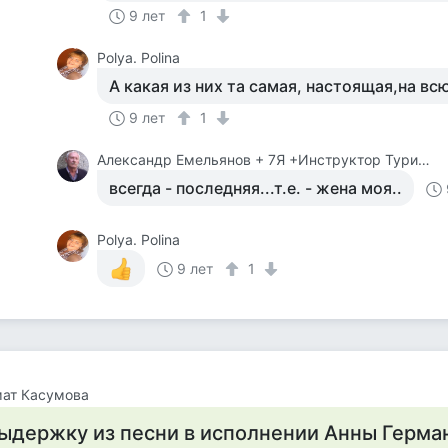
9 лет
1
Polya. Polina
А какая из них та самая, настоящая,на вс
9 лет
1
Александр Емельянов + 7Я +Инструктор Туризма
всегда - последняя...т.е. - жена моя..
Polya. Polina
9 лет
1
мат Касумова
ыдержку из песни в исполнении Анны Герма