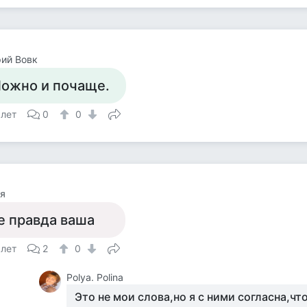
ий Вовк
ожно и почаще.
 лет
0
0
я
е правда ваша
 лет
2
0
Polya. Polina
Это не мои слова,но я с ними согласна,ч