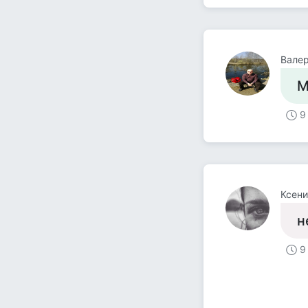
Валер
М
9
Ксени
н
9