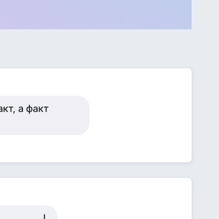
кт, а факт
...............!