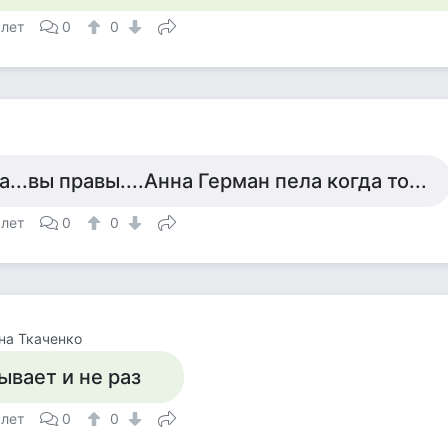
 лет
0
0
а...вы правы....Анна Герман пела когда то...
 лет
0
0
на Ткаченко
ывает и не раз
 лет
0
0