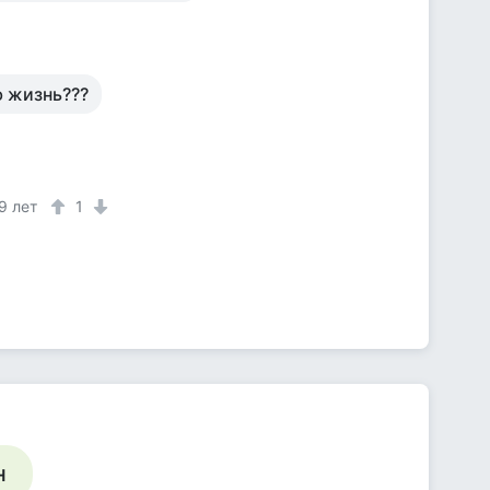
ю жизнь???
9 лет
1
н