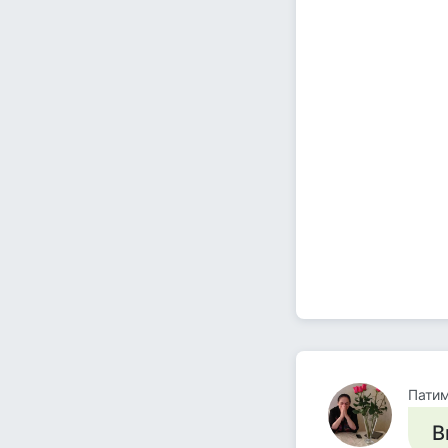
Пати
В