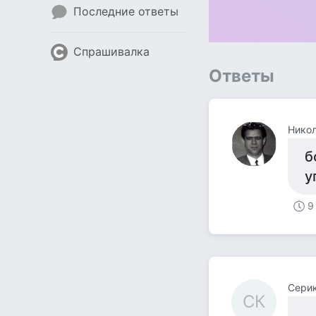
Последние ответы
Спрашивалка
Ответы
Нико
б
у
9
Сери
СК
..