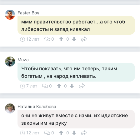
Faster Boy
ммм правительство работает...а это чтоб
либерасты и запад нивякал
12 лет
0
0
Muza
Чтобы показать, что им теперь, таким
богатым , на народ наплевать.
7 лет
0
0
Наталья Колобова
они не живут вместе с нами. их идиотские
законы им на руку
12 лет
0
0