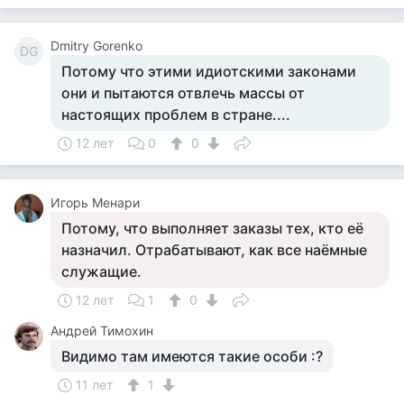
Dmitry Gorenko
DG
Потому что этими идиотскими законами
они и пытаются отвлечь массы от
настоящих проблем в стране....
12 лет
0
0
Игорь Менари
Потому, что выполняет заказы тех, кто её
назначил. Отрабатывают, как все наёмные
служащие.
12 лет
1
0
Андрей Тимохин
Видимо там имеются такие особи :?
11 лет
1