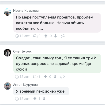
Ирина Крылова
По мере поступления проектов, проблем
кажется все больше. Нельзя объять
необъятного...
12 лет
0
0
Олег Буряк
Солдат , тяни лямку год , Я ее тащил три И
дурных вопросов не задавай, кроме Где
сухой
12 лет
1
0
Антон Шурупов
Я военный пенсионер уже !
12 лет
1