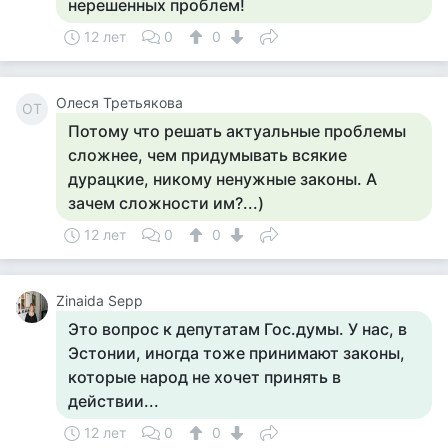
нерешенных проблем!
12 лет
0
0
Олеся Третьякова
ОТ
Потому что решать актуальные проблемы
сложнее, чем придумывать всякие
дурацкие, никому ненужные законы. А
зачем сложности им?...)
12 лет
0
0
Zinaida Sepp
Это вопрос к депутатам Гос.думы. У нас, в
Эстонии, иногда тоже принимают законы,
которые народ не хочет принять в
действии...
12 лет
0
0