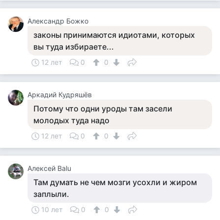
Александр Божко
законы принимаются идиотами, которых
вы туда избираете...
12 лет
0
0
Аркадий Кудряшёв
Потому что одни уроды там засели
молодых туда надо
12 лет
0
0
Алексей Balu
Там думать не чем мозги усохли и жиром
заплыли.
10 лет
0
0