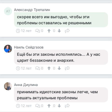
Александр Трепалин
АТ
скорее всего им выгодно, чтобы эти
проблемы оставались не решенными
12 лет
0
0
Наиль Сейдгазов
Ещё бы эти законы исполнялись... А у нас
царит беззаконие и анархия.
12 лет
0
0
Анна Диулина
принимать идиотские законы легче, чем
решать актуальные проблемы
12 лет
0
0