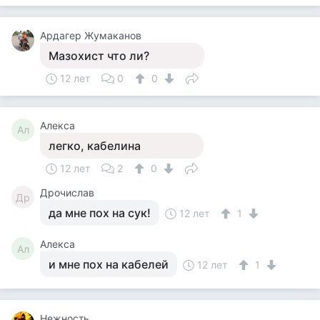
Ардагер Жумаканов
Мазохист что ли?
12 лет
0
0
Алекса
Ал
легко, кабелина
12 лет
2
0
Дрочислав
Др
да мне пох на сук!
12 лет
1
Алекса
Ал
и мне пох на кабелей
12 лет
1
Нежность