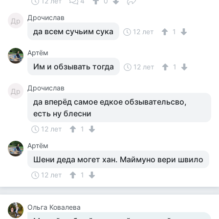
12 лет
4
0
Дрочислав
Др
да всем сучьим сука
12 лет
1
Артём
Им и обзывать тогда
12 лет
1
Дрочислав
Др
да вперёд самое едкое обзывательсво,
есть ну блесни
12 лет
1
Артём
Шени деда могет хан. Маймуно вери швило
12 лет
1
Ольга Ковалева