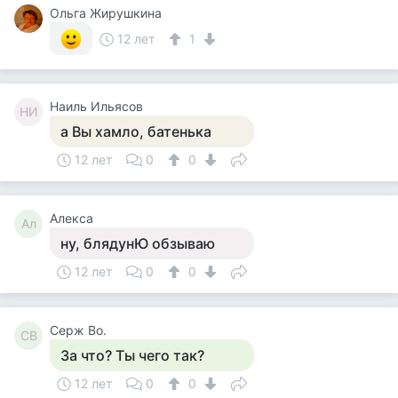
Ольга Жирушкина
12 лет
1
Наиль Ильясов
НИ
а Вы хамло, батенька
12 лет
0
0
Алекса
Ал
ну, блядунЮ обзываю
12 лет
0
0
Серж Во.
СВ
За что? Ты чего так?
12 лет
0
0