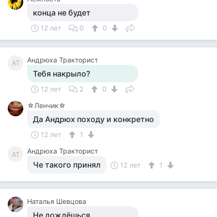
конца не будет
12 лет
0
0
Андрюха Тракторист
АТ
Тебя накрыло?
12 лет
2
0
☆Ленчик☆
Да Андрюх походу и конкретно
12 лет
1
Андрюха Тракторист
АТ
Че такого принял
12 лет
1
Наталья Шевцова
Не дождёшься