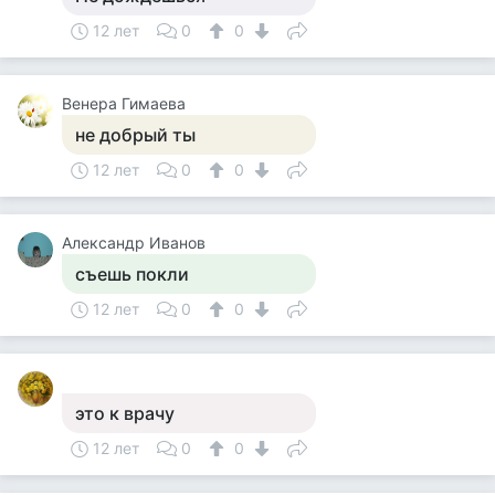
12 лет
0
0
Венера Гимаева
не добрый ты
12 лет
0
0
Александр Иванов
съешь покли
12 лет
0
0
это к врачу
12 лет
0
0