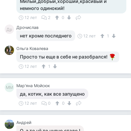
Милый,добрый,хороший,красивый и
немного одинокий!
12 лет
2
0
Дрочислав
Др
нет кроме последнего
12 лет
1
Ольга Ковалева
Просто ты еще в себе не разобрался!
12 лет
1
Мар'яна Мойсюк
ММ
да, котик, как все запущено
12 лет
0
0
Андрей
О, а то чё то нудно стало !