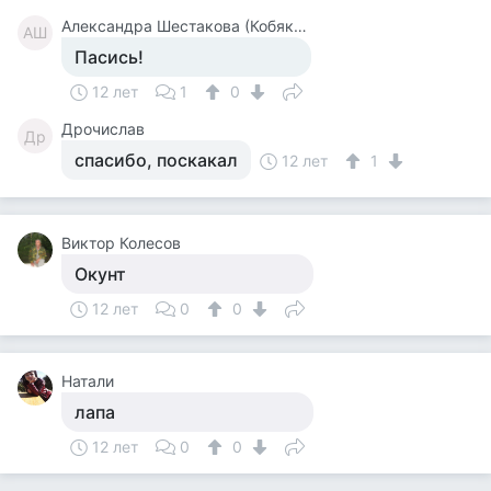
Александра Шестакова (Кобякова)
АШ
Пасись!
12 лет
1
0
Дрочислав
Др
спасибо, поскакал
12 лет
1
Виктор Колесов
Окунт
12 лет
0
0
Натали
лапа
12 лет
0
0