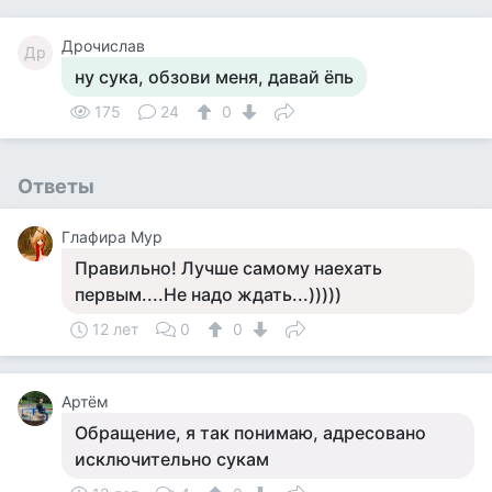
Дрочислав
Др
ну сука, обзови меня, давай ёпь
175
24
0
Ответы
Глафира Мур
Правильно! Лучше самому наехать
первым....Не надо ждать...)))))
12 лет
0
0
Артём
Обращение, я так понимаю, адресовано
исключительно сукам