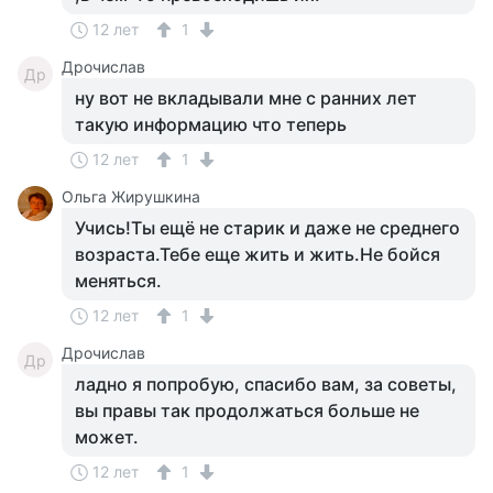
12 лет
1
Дрочислав
Др
ну вот не вкладывали мне с ранних лет
такую информацию что теперь
12 лет
1
Ольга Жирушкина
Учись!Ты ещё не старик и даже не среднего
возраста.Тебе еще жить и жить.Не бойся
меняться.
12 лет
1
Дрочислав
Др
ладно я попробую, спасибо вам, за советы,
вы правы так продолжаться больше не
может.
12 лет
1