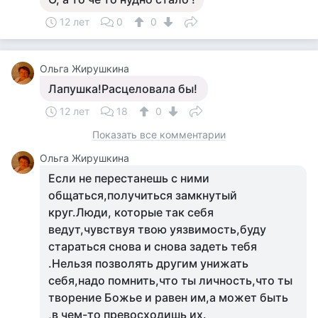
12 лет
0
0
Ольга Жирушкина
Лапушка!Расцеловала бы!
12 лет
18
0
Показать все комментарии
Ольга Жирушкина
Если не перестанешь с ними
общаться,получиться замкнутый
круг.Люди, которые так себя
ведут,чувствуя твою уязвимость,буду
стараться снова и снова задеть тебя
.Нельзя позволять другим унижать
себя,надо помнить,что ты личность,что ты
творение Божье и равен им,а может быть
,в чем-то превосходишь их.