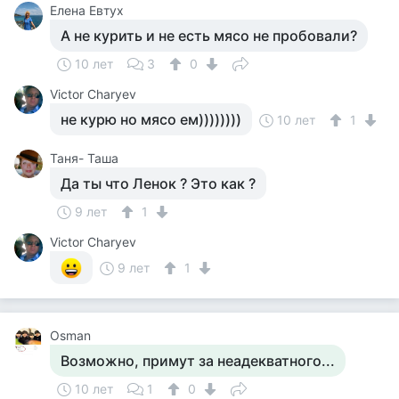
Елена Евтух
А не курить и не есть мясо не пробовали?
10 лет
3
0
Victor Charyev
не курю но мясо ем))))))))
10 лет
1
Таня- Таша
Да ты что Ленок ? Это как ?
9 лет
1
Victor Charyev
9 лет
1
Osman
Возможно, примут за неадекватного...
10 лет
1
0