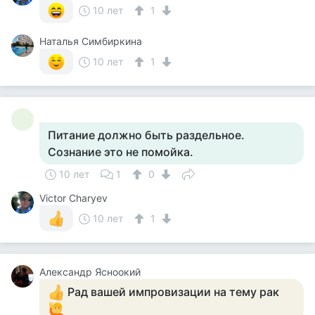
10 лет
1
Наталья Симбиркина
10 лет
1
Питание должно быть раздельное.
Сознание это не помойка.
10 лет
1
0
Victor Charyev
10 лет
1
Александр Ясноокий
Рад вашей импровизации на тему рак