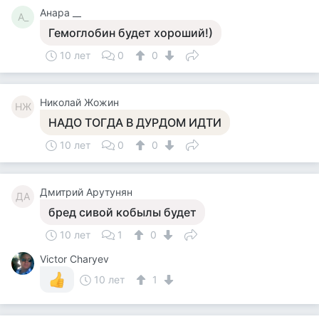
Анара __
А_
Гемоглобин будет хороший!)
10 лет
0
0
Николай Жожин
НЖ
НАДО ТОГДА В ДУРДОМ ИДТИ
10 лет
0
0
Дмитрий Арутунян
ДА
бред сивой кобылы будет
10 лет
1
0
Victor Charyev
10 лет
1