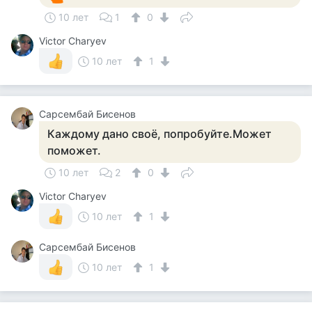
10 лет
1
0
Victor Charyev
10 лет
1
Сарсембай Бисенов
Каждому дано своё, попробуйте.Может
поможет.
10 лет
2
0
Victor Charyev
10 лет
1
Сарсембай Бисенов
10 лет
1