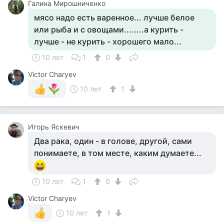
Галина Мирошниченко
мясо надо есть варенное... лучше белое
или рыба и с овощами........а курить -
лучше - не курить - хорошего мало...
10 лет
1
0
Victor Charyev
10 лет
1
Игорь Яскевич
Два рака, один - в голове, другой, сами
понимаете, в том месте, каким думаете...
10 лет
1
0
Victor Charyev
10 лет
1