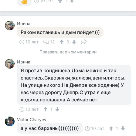
10 лет
1
Ирина
Раком встанешь и дым пойдет)))
10 лет
12
0
Показать все комментарии
Ирина
Я против кондишена.Дома можно и так
спастись.Сквозняки,жалюзи,вентиляторы.
На улице никого.На Днепре все ходячие) У
нас через дорогу Днепр.С утра я еще
ходила,поплавала.А сейчас нет.
10 лет
1
Victor Charyev
а у нас барханы)))))))))))
10 лет
1