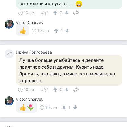
всю жизнь им пугают.....
10 лет
1
0
Victor Charyev
10 лет
1
Ирина Григорьева
ИГ
Лучше больше улыбайтесь и делайте
приятное себе и другим. Курить надо
бросить, это факт, а мясо есть меньше, но
хорошего.
10 лет
1
0
Victor Charyev
10 лет
1