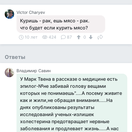
Victor Charyev
Куришь - рак, ешь мясо - рак.
что будет если курить мясо?
10 лет
424
87
0
Ответы
Владимир Савин
У Марк Твена в рассказе о медицине есть
эпилог-№не забивай голову вещами
которых не понимаешь"....А посему живите
как и жили,не обращая внимания.....На
днях опубликованы результаты
исследований ученых-излишек
холестерина предотвращает нервные
заболевания и продлевает жизнь.....А нас