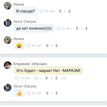
Ирина
В городе?
10 лет
1
Victor Charyev
да нет конечно)))))
10 лет
1
Ирина
10 лет
1
Владимир Забродин
Это будет:- марак! Нет -МАРАЗМ!
10 лет
1
0
Victor Charyev
10 лет
1