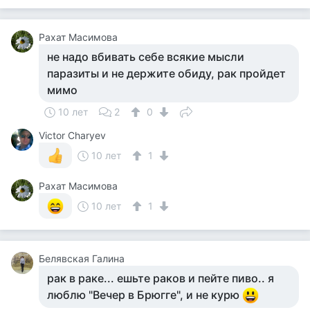
Рахат Масимова
не надо вбивать себе всякие мысли
паразиты и не держите обиду, рак пройдет
мимо
10 лет
2
0
Victor Charyev
10 лет
1
Рахат Масимова
10 лет
1
Белявская Галина
рак в раке... ешьте раков и пейте пиво.. я
люблю "Вечер в Брюгге", и не курю