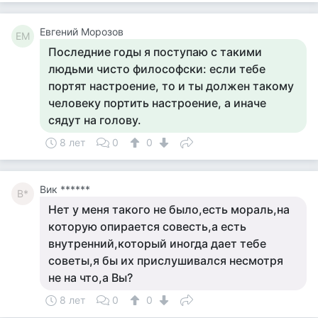
Евгений Морозов
ЕМ
Последние годы я поступаю с такими
людьми чисто философски: если тебе
портят настроение, то и ты должен такому
человеку портить настроение, а иначе
сядут на голову.
8 лет
0
0
Вик ******
В*
Нет у меня такого не было,есть мораль,на
которую опирается совесть,а есть
внутренний,который иногда дает тебе
советы,я бы их прислушивался несмотря
не на что,а Вы?
8 лет
0
0