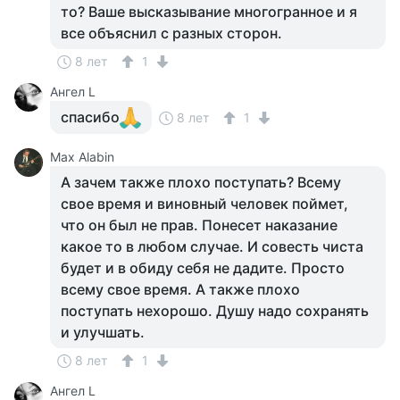
то? Ваше высказывание многогранное и я
все объяснил с разных сторон.
8 лет
1
Ангел L
спасибо
8 лет
1
Max Alabin
А зачем также плохо поступать? Всему
свое время и виновный человек поймет,
что он был не прав. Понесет наказание
какое то в любом случае. И совесть чиста
будет и в обиду себя не дадите. Просто
всему свое время. А также плохо
поступать нехорошо. Душу надо сохранять
и улучшать.
8 лет
1
Ангел L