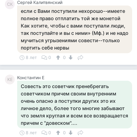
Сергей Калитвянский
СК
если с Вами поступили нехорошо--имеете
полное право отплатить той же монетой
Как хотите, чтобы с вами поступали люди,
так поступайте и вы с ними» (Мф.) и не надо
мучиться угрызениями совести--только
портить себе нервы
8 лет
0
0
Константин Е
КЕ
Совесть это советчик пренебрегать
советчиком причем своим внутренним
очень опасно а поступки других это их
личное дело, более того многие забывают
что земля круглая и всем все возвращается
причем с "довеском"....
8 лет
0
0