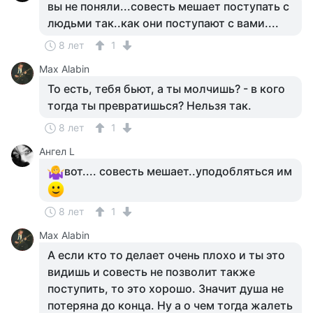
вы не поняли...совесть мешает поступать с
людьми так..как они поступают с вами....
8 лет
1
Max Alabin
То есть, тебя бьют, а ты молчишь? - в кого
тогда ты превратишься? Нельзя так.
8 лет
1
Ангел L
вот.... совесть мешает..уподобляться им
8 лет
1
Max Alabin
А если кто то делает очень плохо и ты это
видишь и совесть не позволит также
поступить, то это хорошо. Значит душа не
потеряна до конца. Ну а о чем тогда жалеть