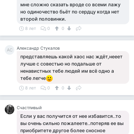
мне сложно сказать вроде со всеми лажу
но одиночество бьёт по сердцу когда нет
второй половинки.
8 лет
0
0
Александр Стукалов
АС
представляешь какой хаос нас ждёт,нееет
лучше с совестью но подальше от
ненавистных тебе людей им всё одно а
тебе легче
8 лет
0
0
Счастливый
Если у вас получится от нее избавится..то
вы очень сильно пожалеете..потеряв ее вы
приобритете другое более сносное