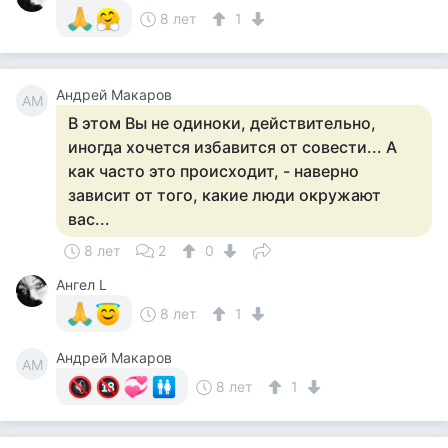
8 лет
1
Андрей Макаров
АМ
В этом Вы не одиноки, действительно,
иногда хочется избавится от совести... А
как часто это происходит, - наверно
зависит от того, какие люди окружают
вас...
8 лет
2
0
Ангел L
8 лет
1
Андрей Макаров
АМ
8 лет
1