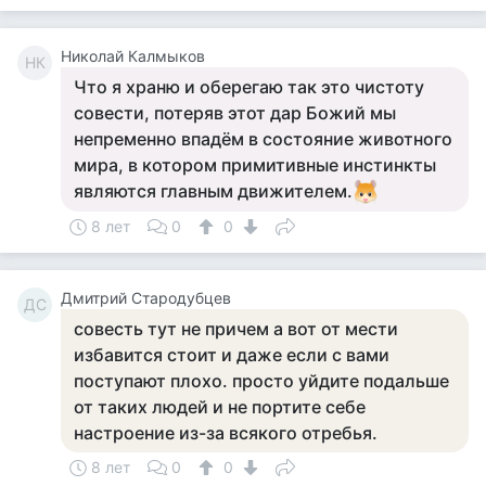
Николай Калмыков
НК
Что я храню и оберегаю так это чистоту
совести, потеряв этот дар Божий мы
непременно впадём в состояние животного
мира, в котором примитивные инстинкты
являются главным движителем.
8 лет
0
0
Дмитрий Стародубцев
ДС
совесть тут не причем а вот от мести
избавится стоит и даже если с вами
поступают плохо. просто уйдите подальше
от таких людей и не портите себе
настроение из-за всякого отребья.
8 лет
0
0