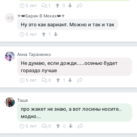
5 лет
1
0
⚜️👑Барин В Мехах👑⚜️
⚜В
Ну это как вариант. Можно и так и так
5 лет
1
Анна Тараненко
Не думаю, если дожди.....осенью будет
гораздо лучше
5 лет
0
1
Таша
про жакет не знаю, а вот лосины носите..
модно...
5 лет
0
0