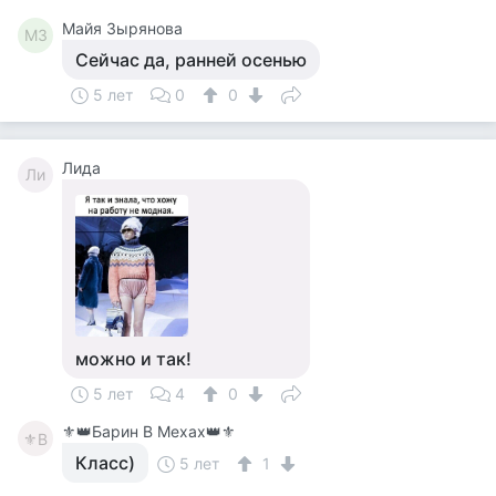
Майя Зырянова
МЗ
Сейчас да, ранней осенью
5 лет
0
0
Лида
Ли
можно и так!
5 лет
4
0
⚜️👑Барин В Мехах👑⚜️
⚜В
Класс)
5 лет
1