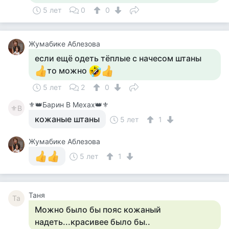
5 лет
0
0
Жумабике Аблезова
если ещё одеть тёплые с начесом штаны
то можно
5 лет
2
0
⚜️👑Барин В Мехах👑⚜️
⚜В
кожаные штаны
5 лет
1
Жумабике Аблезова
5 лет
1
Таня
Та
Можно было бы пояс кожаный
надеть...красивее было бы..