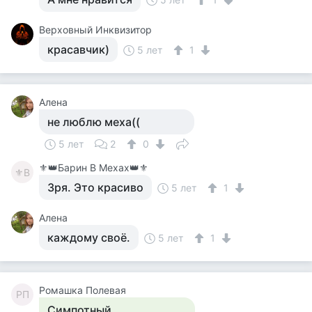
Верховный Инквизитор
красавчик)
5 лет
1
Алена
не люблю меха((
5 лет
2
0
⚜️👑Барин В Мехах👑⚜️
⚜В
Зря. Это красиво
5 лет
1
Алена
каждому своё.
5 лет
1
Ромашка Полевая
РП
Симпотный