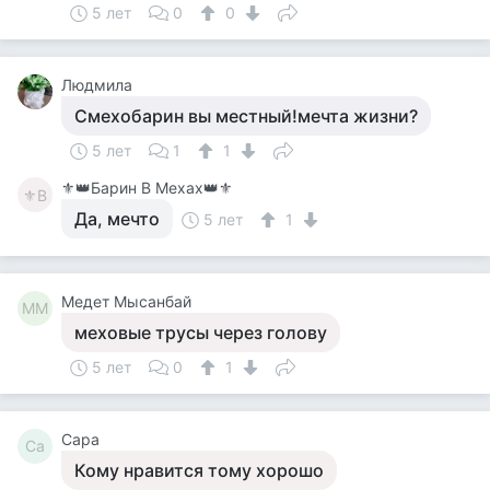
5 лет
0
0
Людмила
Смехобарин вы местный!мечта жизни?
5 лет
1
1
⚜️👑Барин В Мехах👑⚜️
⚜В
Да, мечто
5 лет
1
Медет Мысанбай
ММ
меховые трусы через голову
5 лет
0
1
Сара
Са
Кому нравится тому хорошо