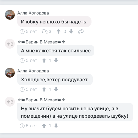
Алла Холодова
И юбку неплохо бы надеть.
5 лет
3
0
⚜️👑Барин В Мехах👑⚜️
⚜В
А мне кажется так стильнее
5 лет
1
Алла Холодова
Холоднее,ветер поддувает.
5 лет
1
⚜️👑Барин В Мехах👑⚜️
⚜В
Ну значит будем носить не на улице, а в
помещении) а на улице переодевать шубку)
5 лет
1