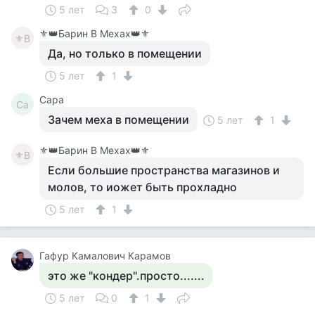
5 лет
3
0
⚜️👑Барин В Мехах👑⚜️
⚜В
Да, но только в помещении
5 лет
1
Сара
Са
Зачем меха в помещении
5 лет
1
⚜️👑Барин В Мехах👑⚜️
⚜В
Если большие пространства магазинов и
молов, то иожет быть прохладно
5 лет
1
Гафур Камалович Карамов
это же "кондер".просто.......
5 лет
0
1