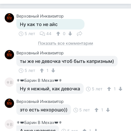
Верховный Инквизитор
Ну как то не айс
5 лет
44
0
Показать все комментарии
Верховный Инквизитор
ты же не девочка чтоб быть капризным)
5 лет
1
⚜️👑Барин В Мехах👑⚜️
⚜В
Ну я нежный, как девочка
5 лет
1
Верховный Инквизитор
это есть нехорошо))
5 лет
1
⚜️👑Барин В Мехах👑⚜️
⚜В
А мне нравится
5 лет
1