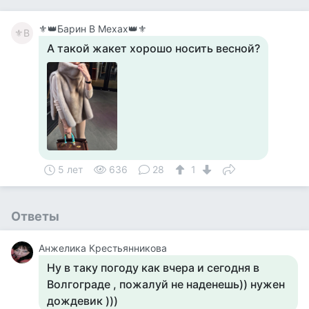
⚜️👑Барин В Мехах👑⚜️
⚜В
А такой жакет хорошо носить весной?
5 лет
636
28
1
Ответы
Анжелика Крестьянникова
Ну в таку погоду как вчера и сегодня в
Волгограде , пожалуй не наденешь)) нужен
дождевик )))