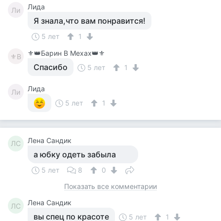
Лида
Ли
Я знала,что вам понравится!
5 лет
1
⚜️👑Барин В Мехах👑⚜️
⚜В
Спасибо
5 лет
1
Лида
Ли
5 лет
1
Лена Сандик
ЛС
а юбку одеть забыла
5 лет
8
0
Показать все комментарии
Лена Сандик
ЛС
вы спец по красоте
5 лет
1