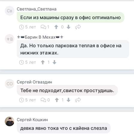
Светлана_Светлана
Св
Если из машины сразу в офис оптимально
5 лет
1
0
⚜️👑Барин В Мехах👑⚜️
⚜В
Да. Но только парковка теплая в офисе на
нижних этажах.
5 лет
1
Сергей Огваздин
СО
Тебе не подходит,свисток простудишь.
5 лет
0
1
Сергей Кошкин
девка явно тока что с кайена слезла