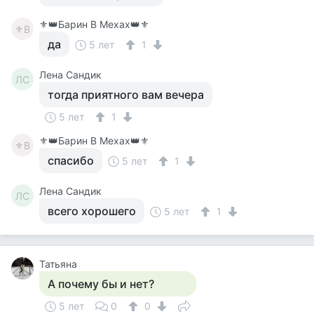
⚜️👑Барин В Мехах👑⚜️
⚜В
да
5 лет
1
Лена Сандик
ЛС
тогда приятного вам вечера
5 лет
1
⚜️👑Барин В Мехах👑⚜️
⚜В
спасибо
5 лет
1
Лена Сандик
ЛС
всего хорошего
5 лет
1
Татьяна
А почему бы и нет?
5 лет
0
0