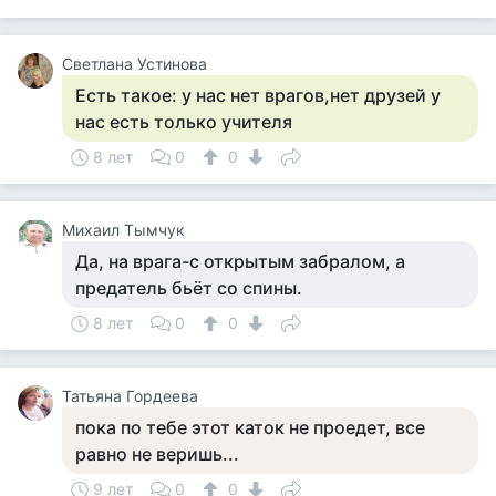
Светлана Устинова
Есть такое: у нас нет врагов,нет друзей у
нас есть только учителя
8 лет
0
0
Михаил Тымчук
Да, на врага-с открытым забралом, а
предатель бьёт со спины.
8 лет
0
0
Татьяна Гордеева
пока по тебе этот каток не проедет, все
равно не веришь...
9 лет
0
0