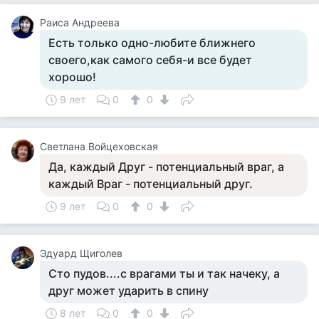
Раиса Андреева
Есть только одно-любите ближнего
своего,как самого себя-и все будет
хорошо!
9 лет
0
0
Светлана Войцеховская
Да, каждый Друг - потенциальный враг, а
каждый Враг - потенциальный друг.
9 лет
0
0
Эдуард Щиголев
Сто пудов....с врагами ты и так начеку, а
друг может ударить в спину
8 лет
0
0