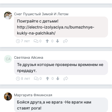
Снег Пушистый Зимой И Летом
Поиграйте с детьми!
http://electro-izolyaciya.ru/bumazhnye-
kukly-na-palchikah/
7 лет
0
0
Светлана Айсина
СА
Те друзья которые проверены временем не
предадут.
8 лет
0
0
Маргарита Фякинская
Бойся друга,а не врага -Не враги нам
ставят рога!