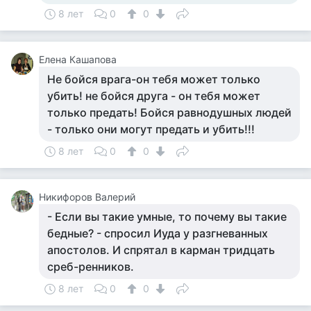
8 лет
0
0
Елена Кашапова
Не бойся врага-он тебя может только
убить! не бойся друга - он тебя может
только предать! Бойся равнодушных людей
- только они могут предать и убить!!!
8 лет
0
0
Никифоров Валерий
- Если вы такие умные, то почему вы такие
бедные? - спросил Иуда у разгневанных
апостолов. И спрятал в карман тридцать
среб-ренников.
8 лет
0
0