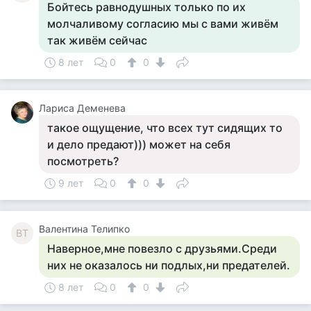
Бойтесь равнодушных только по их
молчаливому согласию мы с вами живём
так живём сейчас
8 лет
0
0
Лариса Деменева
такое ощущение, что всех тут сидящих то
и дело предают))) может на себя
посмотреть?
9 лет
0
0
Валентина Телипко
ВТ
Наверное,мне повезло с друзьями.Среди
них не оказалось ни подлых,ни предателей.
8 лет
0
0