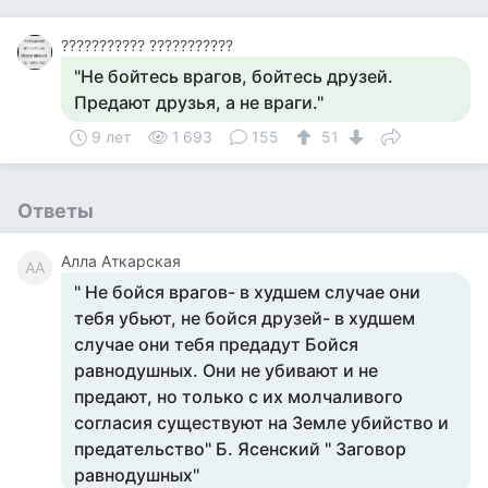
??????????? ???????????
"Не бойтесь врагов, бойтесь друзей.
Предают друзья, а не враги."
9 лет
1 693
155
51
Ответы
Алла Аткарская
АА
" Не бойся врагов- в худшем случае они
тебя убьют, не бойся друзей- в худшем
случае они тебя предадут Бойся
равнодушных. Они не убивают и не
предают, но только с их молчаливого
согласия существуют на Земле убийство и
предательство" Б. Ясенский " Заговор
равнодушных"