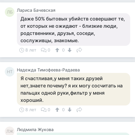
Лариса Бачевская
ЛБ
Даже 50% бытовых убийств совершают те,
от которых не ожидают - близкие люди,
родственники, друзья, соседи,
сослуживцы, знакомые.
8 лет
0
0
Надежда Тимофеева-Радаева
НТ
Я счастливая,у меня таких друзей
нет,знаете почему? я их могу сосчитать на
пальцах одной руки,фильтр у меня
хороший.
8 лет
0
0
Людмила Жукова
ЛЖ