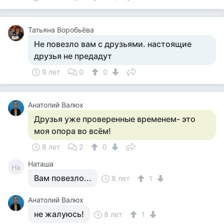
Татьяна Воробьёва
Не повезло вам с друзьями. настоящие
друзья не предадут
9 лет
0
0
Анатолий Валюх
Друзья уже проверенные временем- это
моя опора во всём!
8 лет
2
0
Наташа
На
Вам повезло...
8 лет
1
Анатолий Валюх
не жалуюсь!
8 лет
1