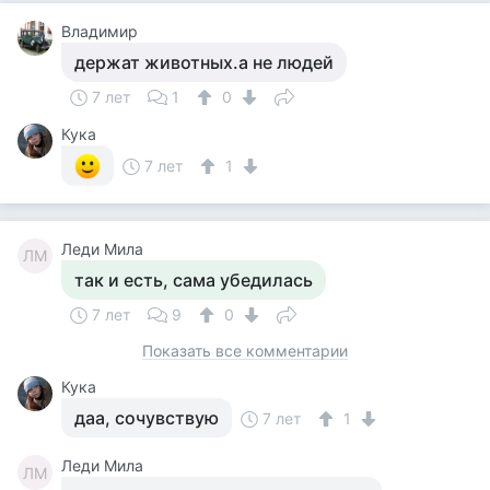
Владимир
держат животных.а не людей
7 лет
1
0
Кука
7 лет
1
Леди Мила
ЛМ
так и есть, сама убедилась
7 лет
9
0
Показать все комментарии
Кука
даа, сочувствую
7 лет
1
Леди Мила
ЛМ