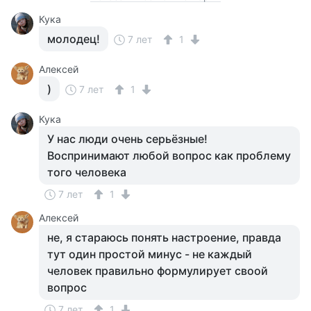
Кука
молодец!
7 лет
1
Алексей
)
7 лет
1
Кука
У нас люди очень серьёзные!
Воспринимают любой вопрос как проблему
того человека
7 лет
1
Алексей
не, я стараюсь понять настроение, правда
тут один простой минус - не каждый
человек правильно формулирует своой
вопрос
7 лет
1