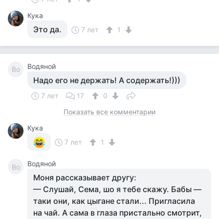
Кука
Это да.
7 лет
1
Водяной
Во
Надо его не держать! А содержать!)))
7 лет
17
0
Показать все комментарии
Кука
7 лет
1
Водяной
Во
Моня рассказывает другу:
— Слушай, Сема, шо я тебе скажу. Бабы —
таки они, как цыгане стали... Пригласила
на чай. А сама в глаза пристально смотрит,