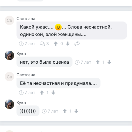
Светлана
Св
Какой ужас....
... Слова несчастной,
одинокой, злой женщины....
7 лет
3
0
Кука
нет, это была сценка
7 лет
1
Светлана
Св
Её та несчастная и придумала....
7 лет
1
Кука
)))))))))
7 лет
1