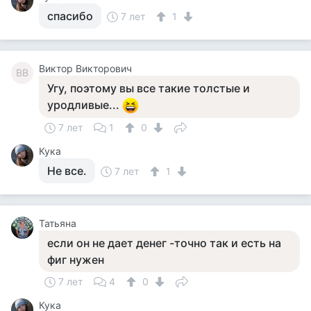
спасибо
7 лет
1
Виктор Викторович
ВВ
Угу, поэтому вы все такие толстые и
уродливые...
7 лет
1
0
Кука
Не все.
7 лет
1
Татьяна
если он не дает денег -точно так и есть на
фиг нужен
7 лет
4
0
Кука