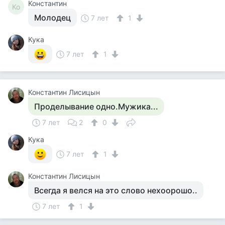
Константин
Ко
Молодец
7 лет
1
Кука
7 лет
1
Константин Лисицын
Проделывание одно.Мужика...
7 лет
2
0
Кука
7 лет
1
Константин Лисицын
Всегда я велся на это слово нехоорошо..
7 лет
1