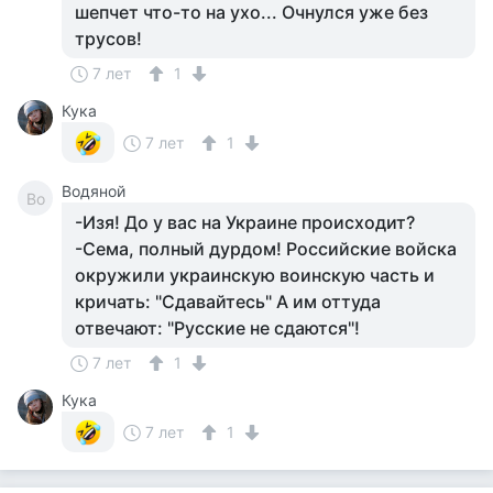
шепчет что-то на ухо... Очнулся уже без
трусов!
7 лет
1
Кука
7 лет
1
Водяной
Во
-Изя! До у вас на Украине происходит?
-Сема, полный дурдом! Российские войска
окружили украинскую воинскую часть и
кричать: "Сдавайтесь" А им оттуда
отвечают: "Русские не сдаются"!
7 лет
1
Кука
7 лет
1