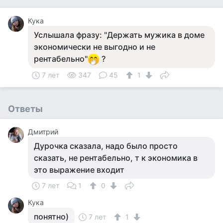
Кука
Услышала фразу: "Держать мужика в доме
экономически не выгодно и не
рентабельно"
?
7 лет
347
45
1
Ответы
Дмитрий
Дурочка сказала, надо было просто
сказать, не рентабельно, т к экономика в
это выражение входит
7 лет
1
0
Кука
понятно)
7 лет
1