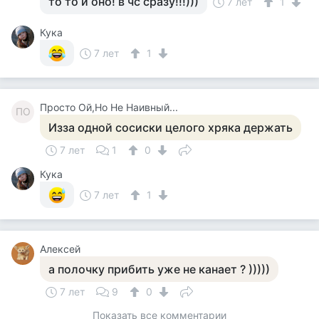
то то и оно! в чс сразу!!!)))
7 лет
1
Кука
7 лет
1
Просто Ой,Но Не Наивный...
ПО
Изза одной сосиски целого хряка держать
7 лет
1
0
Кука
7 лет
1
Алексей
а полочку прибить уже не канает ? )))))
7 лет
9
0
Показать все комментарии