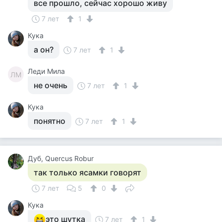
все прошло, сейчас хорошо живу
7 лет
1
Кука
а он?
7 лет
1
Леди Мила
ЛМ
не очень
7 лет
1
Кука
понятно
7 лет
1
Дуб, Quercus Robur
так только ясамки говорят
7 лет
5
0
Кука
это шутка
7 лет
1