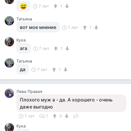
7 лет
1
Татьяна
вот мое мнение
7 лет
1
Кука
ага
7 лет
1
Татьяна
да
7 лет
1
Лева Правая
Плохого муж а - да. А хорошего - очень
даже выгодно
7 лет
1
0
Кука