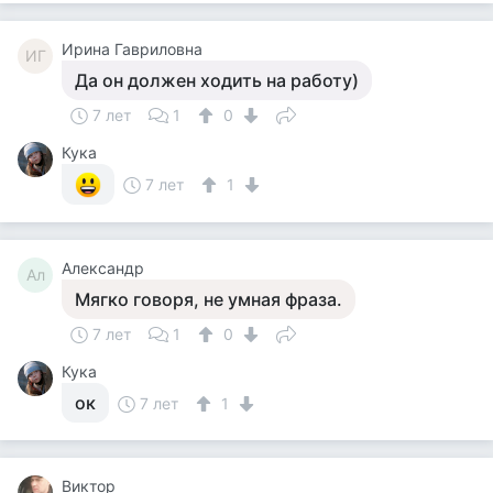
Ирина Гавриловна
ИГ
Да он должен ходить на работу)
7 лет
1
0
Кука
7 лет
1
Александр
Ал
Мягко говоря, не умная фраза.
7 лет
1
0
Кука
ок
7 лет
1
Виктор