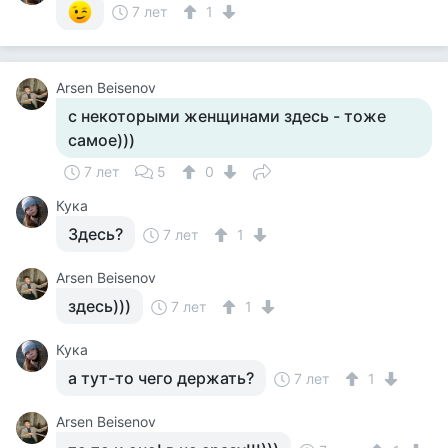
7 лет
1
Arsen Beisenov
с некоторыми женщинами здесь - тоже
самое)))
7 лет
5
0
Кука
Здесь?
7 лет
1
Arsen Beisenov
здесь)))
7 лет
1
Кука
а тут-то чего держать?
7 лет
1
Arsen Beisenov