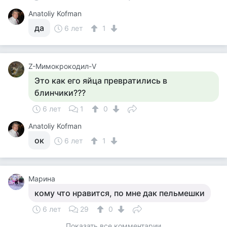
Anatoliy Kofman
да
6 лет
1
Z-Мимокрокодил-V
Это как его яйца превратились в
блинчики???
6 лет
1
0
Anatoliy Kofman
ок
6 лет
1
Марина
кому что нравится, по мне дак пельмешки
6 лет
29
0
Показать все комментарии