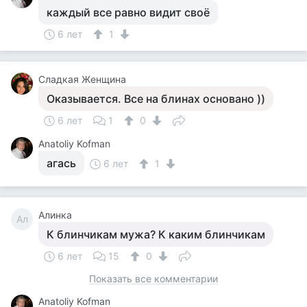
каждый все равно видит своё
6 лет
1
Сладкая Женщина
Оказывается. Все на блинах основано ))
6 лет
1
0
Anatoliy Kofman
агась
6 лет
1
Алинка
Ал
К блинчикам мужа? К каким блинчикам
6 лет
15
0
Показать все комментарии
Anatoliy Kofman