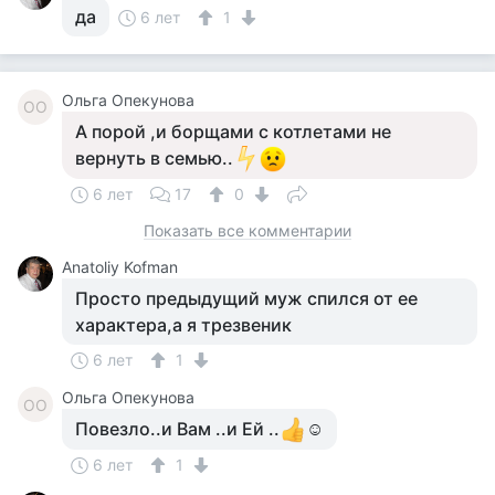
да
6 лет
1
Ольга Опекунова
ОО
А порой ,и борщами с котлетами не
вернуть в семью..
6 лет
17
0
Показать все комментарии
Anatoliy Kofman
Просто предыдущий муж спился от ее
характера,а я трезвеник
6 лет
1
Ольга Опекунова
ОО
Повезло..и Вам ..и Ей ..
☺
6 лет
1