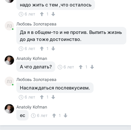
надо жить с тем ,что осталось
6 лет
1
Любовь Золотарева
ЛЗ
Да я в общем-то и не против. Выпить жизнь
до дна тоже достоинство.
6 лет
1
Anatoliy Kofman
А что делать?
6 лет
1
Любовь Золотарева
ЛЗ
Наслаждаться послевкусием.
6 лет
1
Anatoliy Kofman
ес
6 лет
1