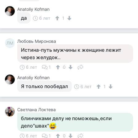
Anatoliy Kofman
да
6 лет
1
Любовь Миронова
ЛМ
Истина-путь мужчины к женщине лежит
через желудок..
6 лет
1
0
Anatoliy Kofman
Я только пообедал
6 лет
1
Светлана Локтева
блинчиками делу не поможешь,если
дело"швах"
6 лет
1
0