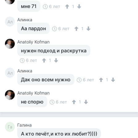
мне 71
6 лет
1
Алинка
Ал
Аа пардон
6 лет
1
Anatoliy Kofman
нужен подход и раскрутка
6 лет
1
Алинка
Ал
Дак оно всем нужно
6 лет
1
Anatoliy Kofman
не спорю
6 лет
1
Галина
Га
А кто печёт,и кто их любит?))))