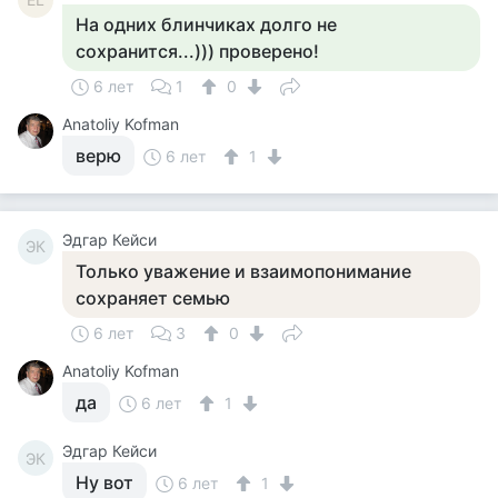
На одних блинчиках долго не
сохранится...))) проверено!
6 лет
1
0
Anatoliy Kofman
верю
6 лет
1
Эдгар Кейси
ЭК
Только уважение и взаимопонимание
сохраняет семью
6 лет
3
0
Anatoliy Kofman
да
6 лет
1
Эдгар Кейси
ЭК
Ну вот
6 лет
1