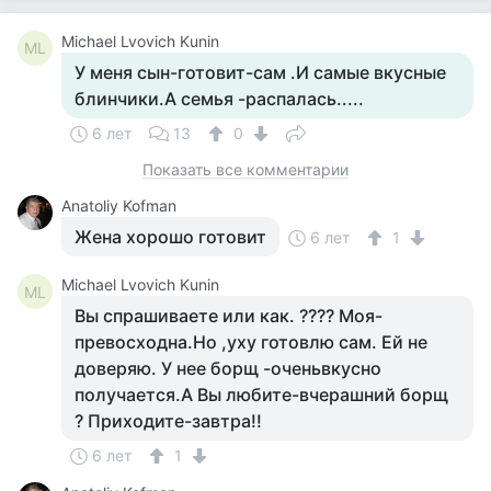
Michael Lvovich Kunin
ML
У меня сын-готовит-сам .И самые вкусные
блинчики.А семья -распалась.....
6 лет
13
0
Показать все комментарии
Anatoliy Kofman
Жена хорошо готовит
6 лет
1
Michael Lvovich Kunin
ML
Вы спрашиваете или как. ???? Моя-
превосходна.Но ,уху готовлю сам. Ей не
доверяю. У нее борщ -оченьвкусно
получается.А Вы любите-вчерашний борщ
? Приходите-завтра!!
6 лет
1