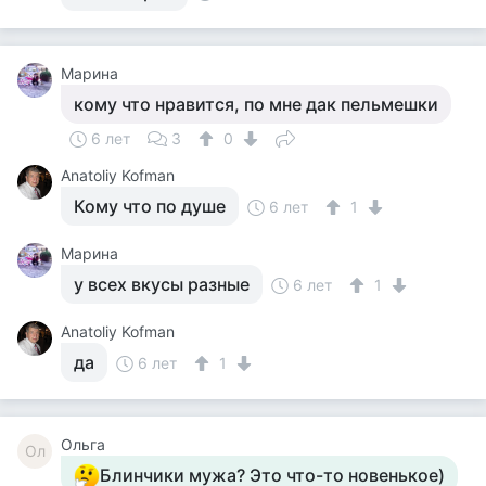
Марина
кому что нравится, по мне дак пельмешки
6 лет
3
0
Anatoliy Kofman
Кому что по душе
6 лет
1
Марина
у всех вкусы разные
6 лет
1
Anatoliy Kofman
да
6 лет
1
Ольга
Ол
Блинчики мужа? Это что-то новенькое)