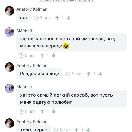
Anatoliy Kofman
вот
6 лет
1
Марина
ха! не нашелся ещё такой смельчак, но у
меня всё в переди
6 лет
1
Anatoliy Kofman
Разденься и жди
6 лет
1
Марина
ха! это самый легкий способ, вот пусть
меня одетую полюбит
6 лет
1
Anatoliy Kofman
тоже верно
6 лет
1