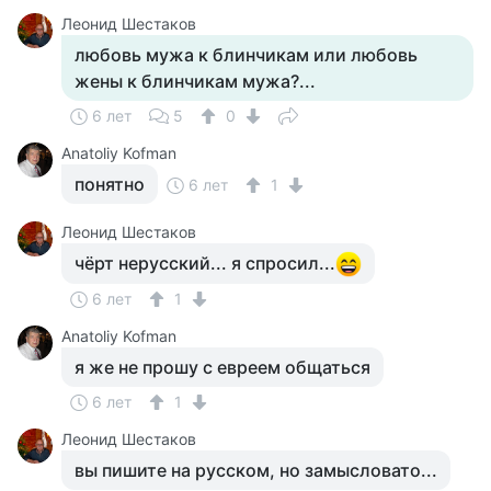
Леонид Шестаков
любовь мужа к блинчикам или любовь
жены к блинчикам мужа?...
6 лет
5
0
Anatoliy Kofman
понятно
6 лет
1
Леонид Шестаков
чёрт нерусский... я спросил...
6 лет
1
Anatoliy Kofman
я же не прошу с евреем общаться
6 лет
1
Леонид Шестаков
вы пишите на русском, но замысловато...