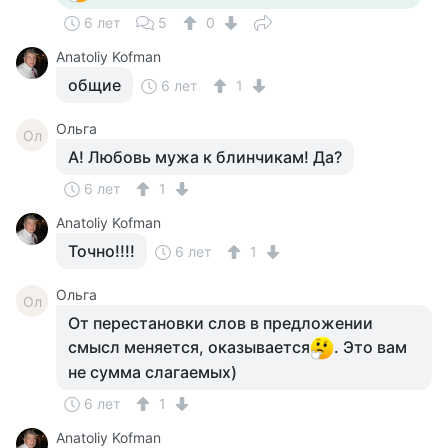
6 лет
5
0
Anatoliy Kofman
общие
6 лет
1
Ольга
Ол
А! Любовь мужа к блинчикам! Да?
6 лет
1
Anatoliy Kofman
Точно!!!!
6 лет
1
Ольга
Ол
От перестановки слов в предложении
смысл меняется, оказывается
. Это вам
не сумма слагаемых)
6 лет
1
Anatoliy Kofman