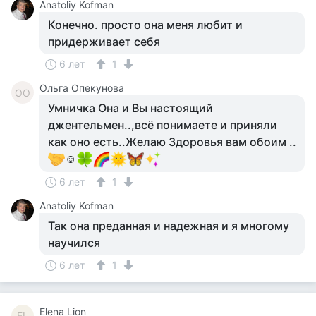
Anatoliy Kofman
Конечно. просто она меня любит и
придерживает себя
6 лет
1
Ольга Опекунова
ОО
Умничка Она и Вы настоящий
джентельмен..,всё понимаете и приняли
как оно есть..Желаю Здоровья вам обоим ..
☺
6 лет
1
Anatoliy Kofman
Так она преданная и надежная и я многому
научился
6 лет
1
Elena Lion
EL