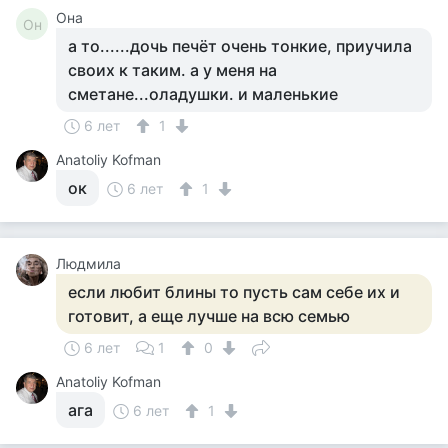
Она
Он
а то......дочь печёт очень тонкие, приучила
своих к таким. а у меня на
сметане...оладушки. и маленькие
6 лет
1
Anatoliy Kofman
ок
6 лет
1
Людмила
если любит блины то пусть сам себе их и
готовит, а еще лучше на всю семью
6 лет
1
0
Anatoliy Kofman
ага
6 лет
1