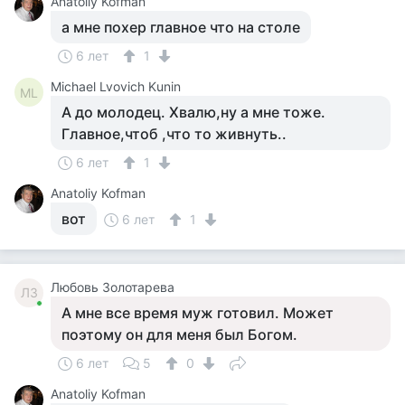
Anatoliy Kofman
а мне похер главное что на столе
6 лет
1
Michael Lvovich Kunin
ML
А до молодец. Хвалю,ну а мне тоже.
Главное,чтоб ,что то живнуть..
6 лет
1
Anatoliy Kofman
вот
6 лет
1
Любовь Золотарева
ЛЗ
А мне все время муж готовил. Может
поэтому он для меня был Богом.
6 лет
5
0
Anatoliy Kofman