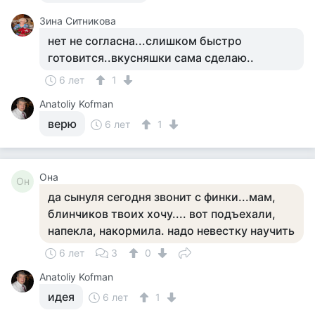
Зина Ситникова
нет не согласна...слишком быстро
готовится..вкусняшки сама сделаю..
6 лет
1
Anatoliy Kofman
верю
6 лет
1
Она
Он
да сынуля сегодня звонит с финки...мам,
блинчиков твоих хочу.... вот подъехали,
напекла, накормила. надо невестку научить
6 лет
3
0
Anatoliy Kofman
идея
6 лет
1