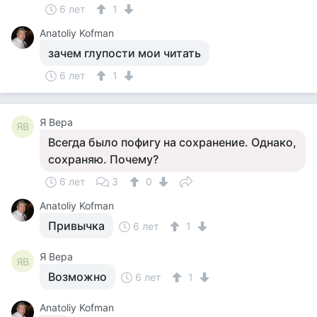
6 лет
1
Anatoliy Kofman
зачем глупости мои читать
6 лет
1
Я Вера
ЯВ
Всегда было пофигу на сохранение. Однако,
сохраняю. Почему?
6 лет
3
0
Anatoliy Kofman
Привычка
6 лет
1
Я Вера
ЯВ
Возможно
6 лет
1
Anatoliy Kofman