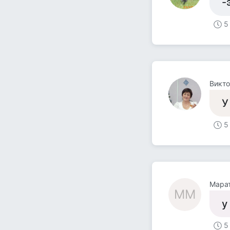
-
5
Викт
У
5
Мара
ММ
у
5