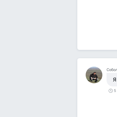
Собол
Я
5