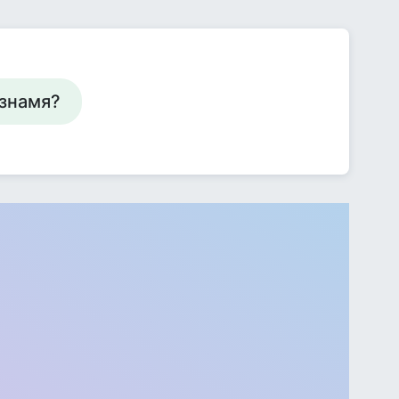
 знамя?