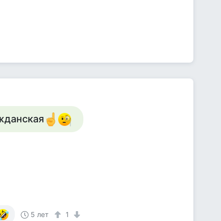
ажданская
5 лет
1