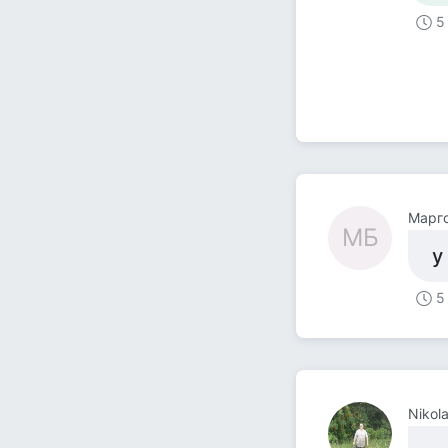
5
Марг
МБ
у
5
Nikol