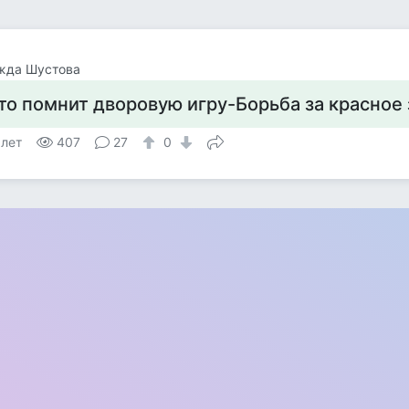
жда Шустова
то помнит дворовую игру-Борьба за красное
 лет
407
27
0