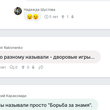
Надежда Шустова
5 лет
1
mir Rakivnenko
о разному называли - дворовые игры...
 лет
0
0
рий Каракозиди
ы называли просто "Борьба за знамя".