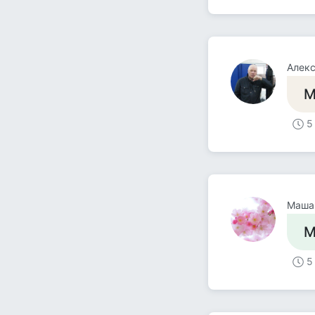
Алекс
М
5
Маша
М
5