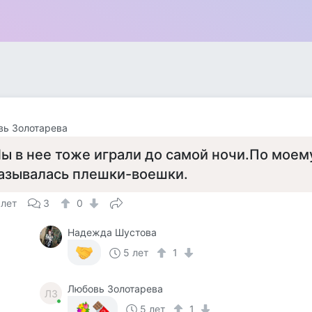
вь Золотарева
ы в нее тоже играли до самой ночи.По моем
азывалась плешки-воешки.
 лет
3
0
Надежда Шустова
5 лет
1
Любовь Золотарева
ЛЗ
5 лет
1