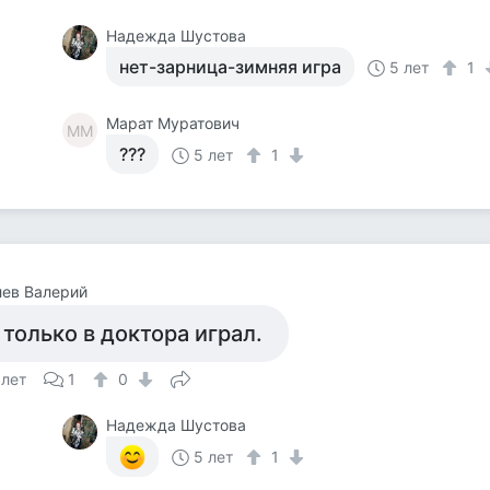
Надежда Шустова
нет-зарница-зимняя игра
5 лет
1
Марат Муратович
ММ
???
5 лет
1
ев Валерий
 только в доктора играл.
 лет
1
0
Надежда Шустова
5 лет
1