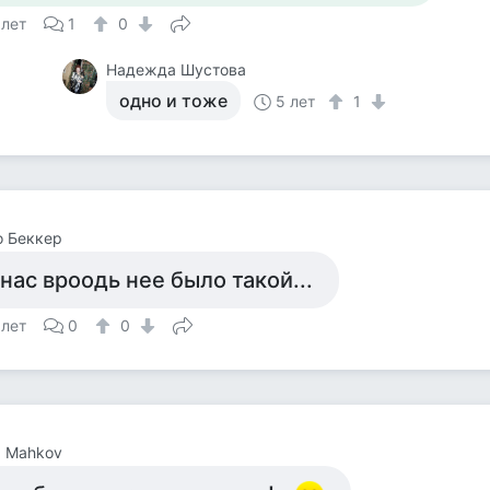
 лет
1
0
Надежда Шустова
одно и тоже
5 лет
1
о Беккер
 нас вроодь нее было такой...
 лет
0
0
a Mahkov