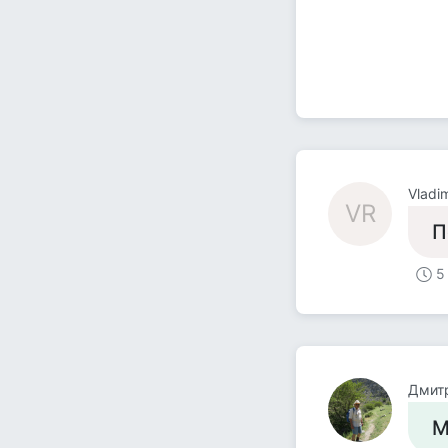
Vladi
VR
П
5
Дмит
М