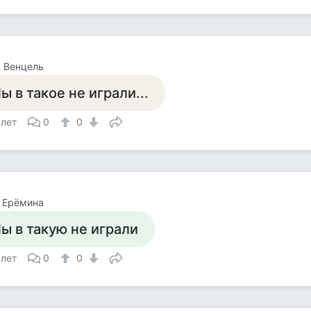
 Венцель
ы в такое не играли...
 лет
0
0
 Ерёмина
ы в такую не играли
 лет
0
0