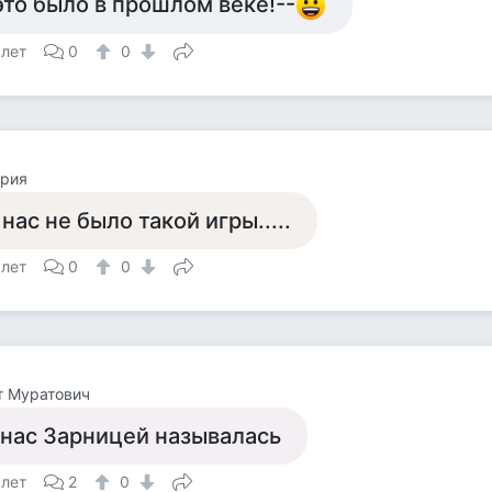
это было в прошлом веке!--
 лет
0
0
ория
 нас не было такой игры.....
 лет
0
0
т Муратович
 нас Зарницей называлась
 лет
2
0