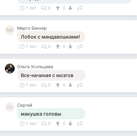
7 лет
0
0
Mарго Беккер
MБ
Лобок с мандавошками!
7 лет
0
0
Ольга Усольцева
Все-начиная с мозгов
7 лет
0
0
Сергей
Се
макушка головы
7 лет
0
0