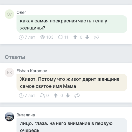
Олег
Ол
какая самая прекрасная часть тела у
женщины?
7 лет
103
11
0
Ответы
Elshan Karamov
EK
Живот. Потому что живот дарит женщине
самое святое имя Мама
7 лет
0
0
Виталина
лицо. глаза. на него внимание в первую
очередь