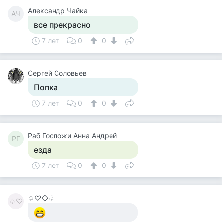
Александр Чайка
АЧ
все прекрасно
7 лет
0
0
Сергей Соловьев
Попка
7 лет
0
0
Раб Госпожи Анна Андрей
РГ
езда
7 лет
0
0
♤♡◇♧
♤♡