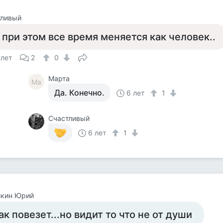
тливый
 при этом все время меняется как человек..
 лет
2
0
Марта
Ма
Да. Конечно.
6 лет
1
Счастливый
6 лет
1
йкин Юрий
ак повезет...но видит то что не от души