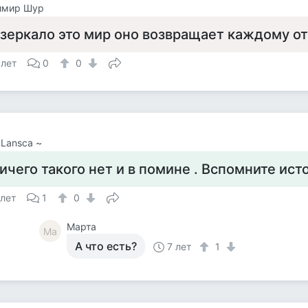
имир Шур
 зеркало это мир оно возвращает каждому о
 лет
0
0
 Lansca ~
ичего такого нет и в помине . Вспомните ист
 лет
1
0
Марта
Ма
А что есть?
7 лет
1