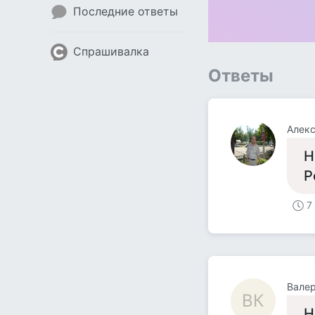
Последние ответы
Спрашивалка
Ответы
Алек
Н
Р
7
Вале
ВК
Н