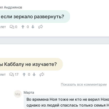
ил Андриянов
 если зеркало развернуть?
 лет
0
0
ы Каббалу не изучаете?
 лет
17
0
Показать все комментарии
Марта
Ма
Во времена Ноя тоже ни кто не верил Ною
однако из людей спаслась только семья 