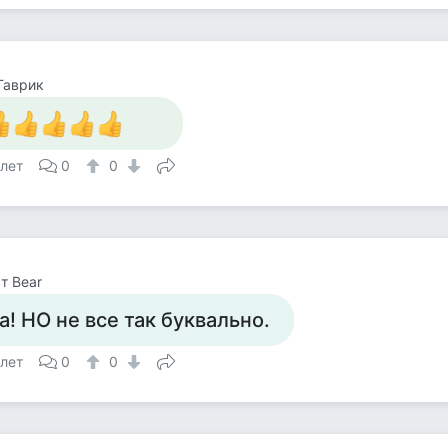
Гаврик
 лет
0
0
т Bear
а! НО не все так буквально.
 лет
0
0