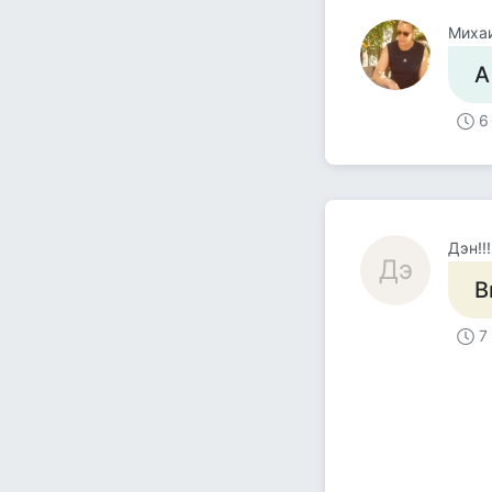
Миха
А
6
Дэн!!!
Дэ
В
7