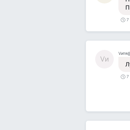
П
7
Vитя
Vи
Л
7