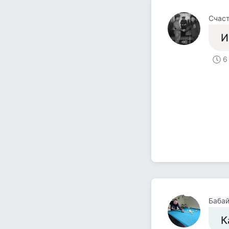
Счас
И
6
Баба
К