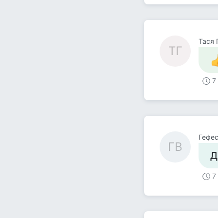
Тася 
ТГ
7
Гефес
ГB
Д
7