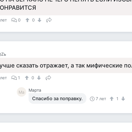
ОНРАВИТСЯ
 лет
0
0
@Zь
учше сказать отражает, а так мифические по
 лет
1
0
Марта
Ма
Спасибо за поправку.
7 лет
1