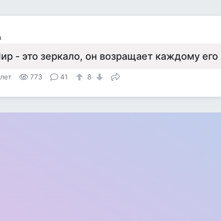
а
ир - это зеркало, он возращает каждому его
 лет
773
41
8