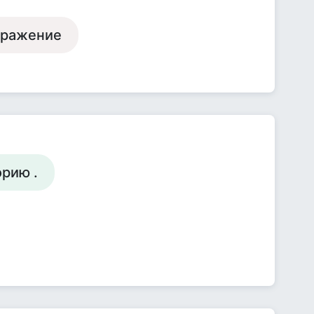
тражение
орию .