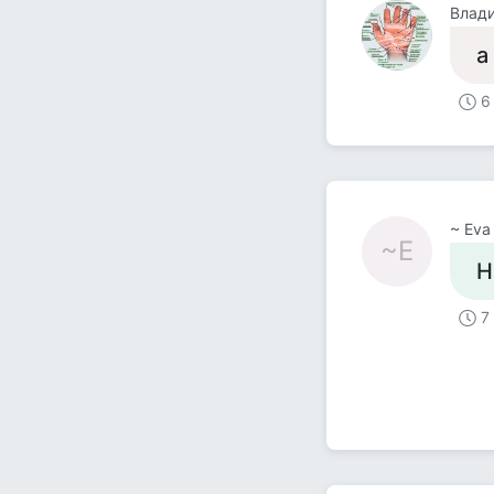
Влад
а
6
~ Eva
~E
Н
7